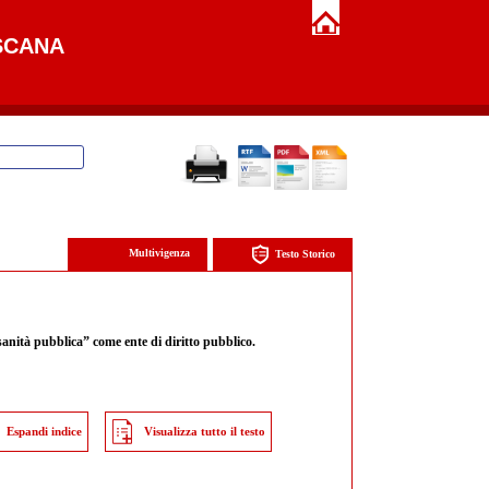
SCANA
Multivigenza
Testo Storico
anità pubblica” come ente di diritto pubblico.
Espandi indice
Visualizza tutto il testo