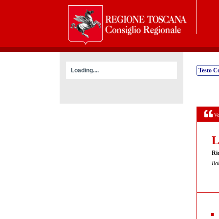
Loading....
Testo C
Vo
L
Ri
Bol