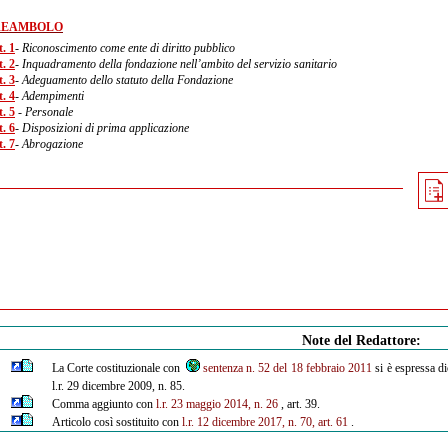
REAMBOLO
. 1
- Riconoscimento come ente di diritto pubblico
. 2
- Inquadramento della fondazione nell’ambito del servizio sanitario
. 3
- Adeguamento dello statuto della Fondazione
. 4
- Adempimenti
. 5
- Personale
. 6
- Disposizioni di prima applicazione
. 7
- Abrogazione
Note del Redattore:
La Corte costituzionale con
sentenza n. 52 del 18 febbraio 2011
si è espressa dic
l.r. 29 dicembre 2009, n. 85.
Comma aggiunto con
l.r. 23 maggio 2014, n. 26
, art. 39.
Articolo così sostituito con
l.r. 12 dicembre 2017, n. 70, art. 61
.