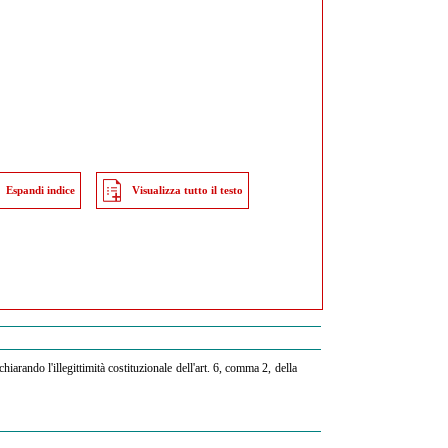
Espandi indice
Visualizza tutto il testo
hiarando l'illegittimità costituzionale dell'art. 6, comma 2, della