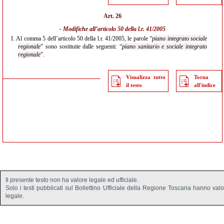
Art. 26
- Modifiche all’
articolo 50 della l.r. 41/2005
1.
Al comma 5 dell’articolo 50 della l.r. 41/2005, le parole “
piano integrato sociale
regionale
” sono sostituite dalle seguenti: “
piano sanitario e sociale integrato
regionale
”.
Visualizza tutto
Torna
il testo
all'indice
Il presente testo non ha valore legale ed ufficiale.
Solo i testi pubblicati sul Bollettino Ufficiale della Regione Toscana hanno val
legale.