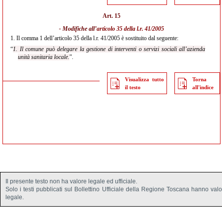
Art. 15
- Modifiche all’
articolo 35 della l.r. 41/2005
1.
Il comma 1 dell’articolo 35 della l.r. 41/2005 è sostituito dal seguente:
“
1. Il comune può delegare la gestione di interventi o servizi sociali all’azienda
unità sanitaria locale.
”.
Visualizza tutto
Torna
il testo
all'indice
Il presente testo non ha valore legale ed ufficiale.
Solo i testi pubblicati sul Bollettino Ufficiale della Regione Toscana hanno val
legale.