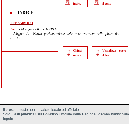
indice
il testo
INDICE
PREAMBOLO
Art. 1
- Modifiche alla l.r. 65/1997
- Allegato A - Nuova perimetrazione delle aree estrattive della pietra del
Cardoso
Chiudi
Visualizza tutto
indice
il testo
Il presente testo non ha valore legale ed ufficiale.
Solo i testi pubblicati sul Bollettino Ufficiale della Regione Toscana hanno val
legale.