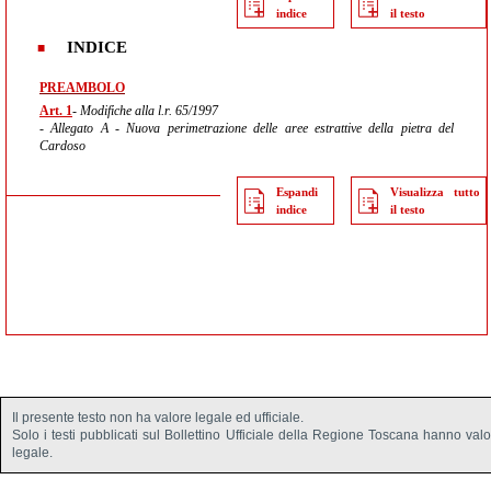
indice
il testo
INDICE
PREAMBOLO
Art. 1
- Modifiche alla l.r. 65/1997
- Allegato A - Nuova perimetrazione delle aree estrattive della pietra del
Cardoso
Espandi
Visualizza tutto
indice
il testo
Il presente testo non ha valore legale ed ufficiale.
Solo i testi pubblicati sul Bollettino Ufficiale della Regione Toscana hanno val
legale.