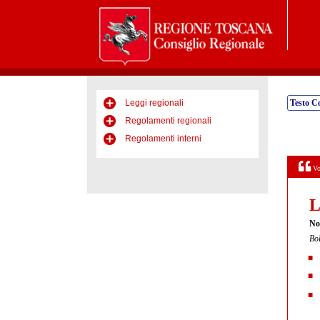
Leggi regionali
Testo C
Regolamenti regionali
Regolamenti interni
Vo
L
Nor
Bol