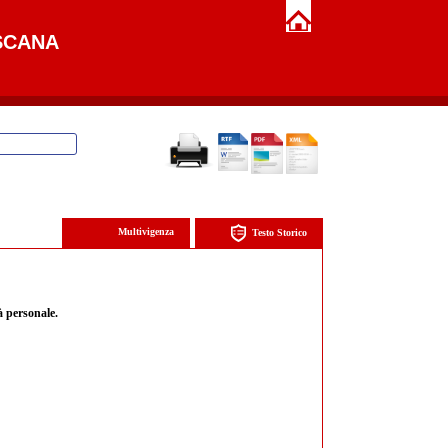
SCANA
Multivigenza
Testo Storico
à personale.