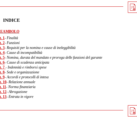
INDICE
REAMBOLO
. 1
- Finalità
. 2
- Funzioni
. 3
- Requisiti per la nomina e cause di ineleggibilità
. 4
- Cause di incompatibilità
. 5
- Nomina, durata del mandato e proroga delle funzioni del garante
. 6
- Cause di scadenza anticipata
t. 7
- Indennità e rimborsi spese
. 8
- Sede e organizzazione
. 9
- Accordi e protocolli di intesa
t. 10
- Relazione annuale
. 11
- Norma finanziaria
t. 12
- Abrogazione
t. 13
- Entrata in vigore