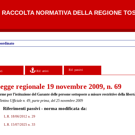
RACCOLTA NORMATIVA DELLA REGIONE TO
oordinato
Rif. passivi
ci
Rif. attivi
egge regionale 19 novembre 2009, n. 69
me per l’istituzione del Garante delle persone sottoposte a misure restrittive della libert
lettino Ufficiale n. 49, parte prima, del 25 novembre 2009
Riferimenti passivi - norma modificata da:
L.R. 18/06/2012 n. 29
L.R. 15/07/2025 n. 33