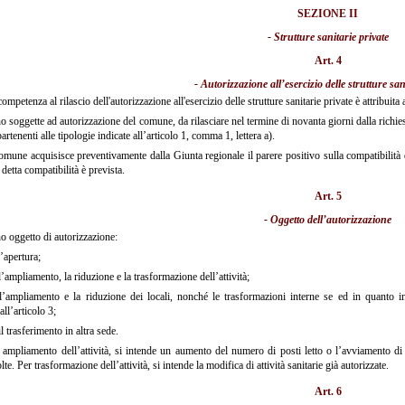
SEZIONE II
- Strutture sanitarie private
Art. 4
- Autorizzazione all’esercizio delle strutture san
ompetenza al rilascio dell'autorizzazione all'esercizio delle strutture sanitarie private è attribuita
 soggette ad autorizzazione del comune, da rilasciare nel termine di novanta giorni dalla richiesta
artenenti alle tipologie indicate all’articolo 1, comma 1, lettera a).
omune acquisisce preventivamente dalla Giunta regionale il parere positivo sulla compatibilità del
 detta compatibilità è prevista.
Art. 5
- Oggetto dell’autorizzazione
 oggetto di autorizzazione:
’apertura;
’ampliamento, la riduzione e la trasformazione dell’attività;
’ampliamento e la riduzione dei locali, nonché le trasformazioni interne se ed in quanto inc
all’articolo 3;
l trasferimento in altra sede.
ampliamento dell’attività, si intende un aumento del numero di posti letto o l’avviamento di a
lte. Per trasformazione dell’attività, si intende la modifica di attività sanitarie già autorizzate.
Art. 6