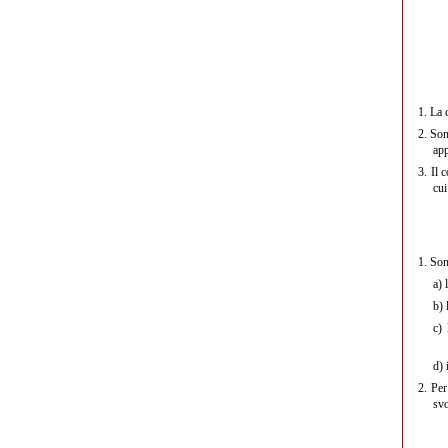
1.
La c
2.
Sono
app
3.
Il c
cui
1.
Sono
a)
l
b)
l
c)
l
d)
i
2.
Per 
svo