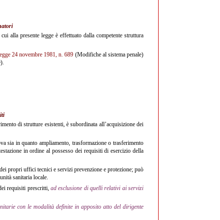
natori
i cui alla presente legge è effettuato dalla competente struttura
legge 24 novembre 1981, n. 689
(Modifiche al sistema penale)
).
ti
imento di strutture esistenti, è subordinata all’acquisizione dei
nuova sia in quanto ampliamento, trasformazione o trasferimento
estazione in ordine al possesso dei requisiti di esercizio della
 dei propri uffici tecnici e servizi prevenzione e protezione; può
unità sanitaria locale.
ei requisiti prescritti,
ad esclusione di quelli relativi ai servizi
nitarie con le modalità definite in apposito atto del dirigente