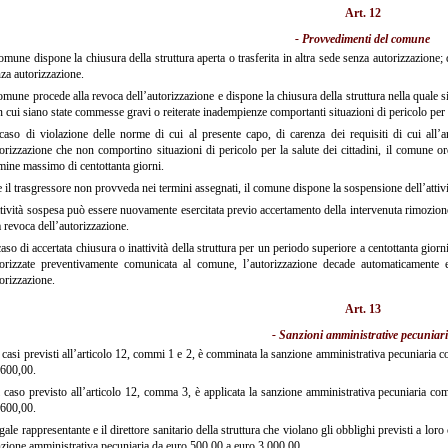
Art. 12
- Provvedimenti del comune
omune dispone la chiusura della struttura aperta o trasferita in altra sede senza autorizzazione; d
za autorizzazione.
omune procede alla revoca dell’autorizzazione e dispone la chiusura della struttura nella quale si
n cui siano state commesse gravi o reiterate inadempienze comportanti situazioni di pericolo per la
aso di violazione delle norme di cui al presente capo, di carenza dei requisiti di cui all’art
orizzazione che non comportino situazioni di pericolo per la salute dei cittadini, il comune or
mine massimo di centottanta giorni.
il trasgressore non provveda nei termini assegnati, il comune dispone la sospensione dell’attivit
tività sospesa può essere nuovamente esercitata previo accertamento della intervenuta rimozione 
a revoca dell’autorizzazione.
aso di accertata chiusura o inattività della struttura per un periodo superiore a centottanta gior
torizzate preventivamente comunicata al comune, l’autorizzazione decade automaticamente e
orizzazione.
Art. 13
- Sanzioni amministrative pecuniari
casi previsti all’articolo 12, commi 1 e 2, è comminata la sanzione amministrativa pecuniaria
.600,00.
caso previsto all’articolo 12, comma 3, è applicata la sanzione amministrativa pecuniaria 
.600,00.
egale rappresentante e il direttore sanitario della struttura che violano gli obblighi previsti a loro
zione amministrativa pecuniaria da euro 500,00 a euro 3.000,00.