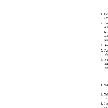
1.
Il c
sen
2.
Il c
o i
3.
In c
aut
ter
4.
Ove 
5.
L’at
all
6.
In c
au
aut
1.
Nei 
18
2.
Nel 
12
3.
ll l
san