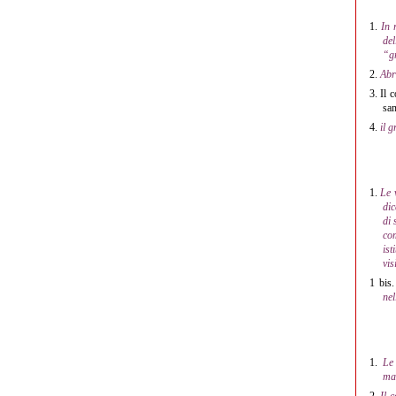
1.
In 
del
“gr
2.
Abr
3.
Il c
san
4.
il g
1.
Le 
dic
di 
com
ist
vis
1 bis.
nel
1.
Le 
man
2.
Il 