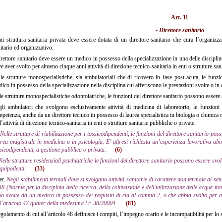
Art. 11
- Direttore sanitario
 struttura sanitaria privata deve essere dotata di un direttore sanitario che cura l’organizzazi
itario ed organizzativo.
irettore sanitario deve essere un medico in possesso della specializzazione in una delle disciplin
e aver svolto per almeno cinque anni attività di direzione tecnico-sanitaria in enti o strutture san
e strutture monospecialistiche, sia ambulatoriali che di ricovero in fase post-acuta, le funz
ico in possesso della specializzazione nella disciplina cui afferiscono le prestazioni svolte o in 
e strutture monospecialistiche odontoiatriche, le funzioni del direttore sanitario possono essere 
i ambulatori che svolgono esclusivamente attività di medicina di laboratorio, le funzioni 
petenza, anche da un direttore tecnico in possesso di laurea specialistica in biologia o chimica 
l’attività di direzione tecnico-sanitaria in enti o strutture sanitarie pubbliche o private.
Nelle strutture di riabilitazione per i tossicodipendenti, le funzioni del direttore sanitario p
rea magistrale in medicina o in psicologia. E’ altresì richiesta un’esperienza lavorativa al
sicodipendenti, a gestione pubblica o privata.
(6)
Nelle strutture residenziali psichiatriche le funzioni del direttore sanitario possono essere svo
quipollenti.
(33)
er.
Negli stabilimenti termali dove si svolgano attività sanitarie di carattere non termale ai sen
38 (Norme per la disciplina della ricerca, della coltivazione e dell'utilizzazione delle acque min
o svolte da un medico in possesso dei requisiti di cui al comma 2, o che abbia svolto per al
l’articolo 47 quater della medesima l.r. 38/20004.
(81)
egolamento di cui all’articolo 48 definisce i compiti, l’impegno orario e le incompatibilità per lo 