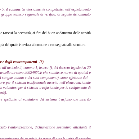
olo 5, il comune territorialmente competente, nell’espletamento
 del gruppo tecnico regionale di verifica, di seguito denominato
e ravvisi la necessità, ai fini del buon andamento delle attività
pia del quale è inviata al comune e consegnata alla struttura.
ngue e degli emocomponenti
(3)
 all’articolo 2, comma 1, lettera f), del decreto legislativo 20
e della direttiva 2002/98/CE che stabilisce norme di qualità e
el sangue umano e dei suoi componenti), sono effettuate dal
ore per il sistema trasfusionale inserito nell’elenco nazionale
di valutatori per il sistema trasfusionale per lo svolgimento di
nti).
spettante al valutatore del sistema trasfusionale inserito
ato l’autorizzazione, dichiarazione sostitutiva attestante il
mantenimento dei requisiti da parte di tutte le unità di raccolta