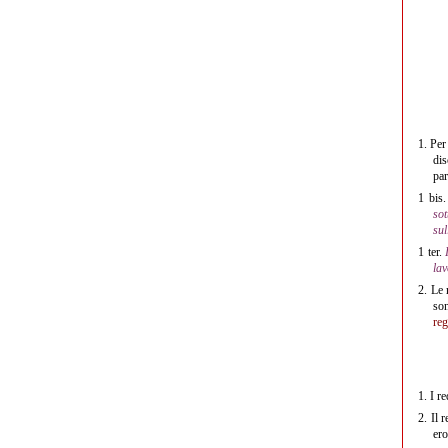
1.
Per 
dis
par
1 bis.
sot
sul
1 ter.
lav
2.
Le m
son
reg
1.
I re
2.
Il r
ero