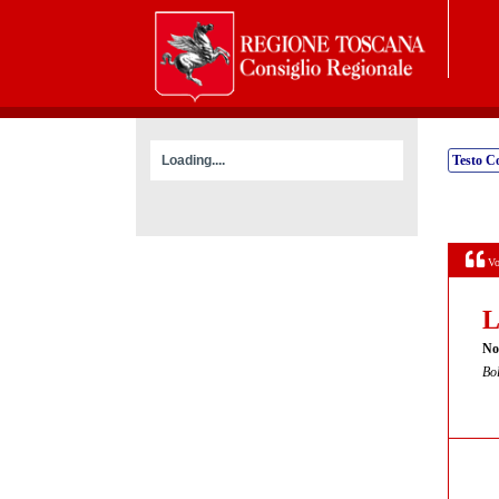
Loading....
Testo C
Vo
L
Nor
Bol