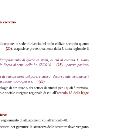
di esercizio
 il comune, in sede di rilascio del titolo edilizio secondo quanto
)
(25)
, acquisisce preventivamente dalla Giunta regionale il
e l’ampliamento di quelle esistenti, di cui al comma 1, siano
zia libera ai sensi della l.r. 65/2014
(25)
il parere positivo
a di trasmissione del parere stesso; decorso tale termine se i
cquisiscono nuovo parere.
(26)
gie di strutture o dei settori di attività per i quali è prevista,
 e sociale integrato regionale di cui all’
articolo 18 della legge
tarie
al regolamento di attuazione di cui all’articolo 48.
 necessari per garantire la sicurezza delle strutture dove vengono