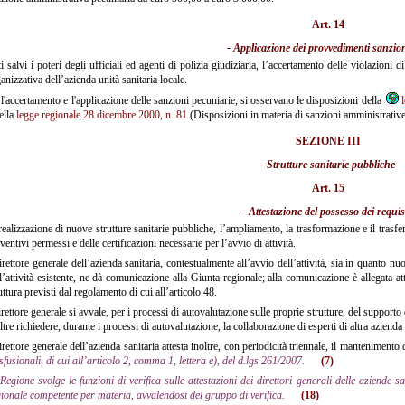
Art. 14
- Applicazione dei provvedimenti sanzio
i salvi i poteri degli ufficiali ed agenti di polizia giudiziaria, l’accertamento delle violazioni d
anizzativa dell’azienda unità sanitaria locale.
l'accertamento e l'applicazione delle sanzioni pecuniarie, si osservano le disposizioni della
ella
legge regionale 28 dicembre 2000, n. 81
(Disposizioni in materia di sanzioni amministrative
SEZIONE III
- Strutture sanitarie pubbliche
Art. 15
- Attestazione del possesso dei requisi
ealizzazione di nuove strutture sanitarie pubbliche, l’ampliamento, la trasformazione e il trasfer
ventivi permessi e delle certificazioni necessarie per l’avvio di attività.
irettore generale dell’azienda sanitaria, contestualmente all’avvio dell’attività, sia in quanto 
l’attività esistente, ne dà comunicazione alla Giunta regionale; alla comunicazione è allegata att
uttura previsti dal regolamento di cui all’articolo 48.
irettore generale si avvale, per i processi di autovalutazione sulle proprie strutture, del supporto
ltre richiedere, durante i processi di autovalutazione, la collaborazione di esperti di altra azienda 
irettore generale dell’azienda sanitaria attesta inoltre, con periodicità triennale, il mantenimento d
sfusionali, di cui all’articolo 2, comma 1, lettera e), del d.lgs 261/2007.
(7)
Regione svolge le funzioni di verifica sulle attestazioni dei direttori generali delle aziende sa
ionale competente per materia, avvalendosi del gruppo di verifica.
(18)