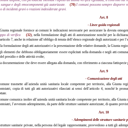
 sangue e degli emocomponenti già autorizzate.
(70)
I comuni possono sempre disporre visit
o di incidenti gravi o reazioni indesiderate gravi.
Art. 8
- Linee guida regionali
iunta regionale fornisce ai comuni le indicazioni necessarie per assicurare la dovuta omogene
ppo di verifica
(32)
, nella formulazione degli atti di autorizzazione nonché per la dichiaraz
’articolo 7, anche in relazione all’obbligo di tenuta dell’elenco regionale degli autorizzati e per l
la formulazione degli atti autorizzativi e la presentazione delle relative domande, la Giunta regio
li elementi che debbono obbligatoriamente essere esplicitati nella domanda e negli atti comunal
del presidio e delle attività svolte;
a documentazione che deve essere allegata alla domanda, con riferimento a ciascuna fattispecie per
Art. 9
- Comunicazione degli atti
omune trasmette all’azienda unità sanitaria locale competente per territorio, alla Giunta re
ntoiatri, copia di tutti gli atti autorizzativi rilasciati ai sensi dell’articolo 4, nonché le p
ttate.
omune comunica inoltre all’azienda unità sanitaria locale competente per territorio, alla Giunta 
ntoiatri, l’avvenuto adempimento, da parte delle strutture sanitarie autorizzate, di quanto previst
Art. 10
- Adempimenti delle strutture sanitarie p
trutture sanitarie private, nella persona del legale rappresentante, provvedono a tutti gli adempim