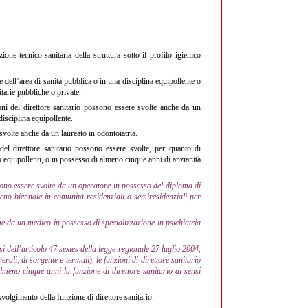
one tecnico-sanitaria della struttura sotto il profilo igienico
e dell’area di sanità pubblica o in una disciplina equipollente o
itarie pubbliche o private.
ioni del direttore sanitario possono essere svolte anche da un
disciplina equipollente.
svolte anche da un laureato in odontoiatria.
del direttore sanitario possono essere svolte, per quanto di
o equipollenti, o in possesso di almeno cinque anni di anzianità
ossono essere svolte da un operatore in possesso del diploma di
meno biennale in comunità residenziali o semiresidenziali per
lte da un medico in possesso di specializzazione in psichiatria
si dell’articolo 47 sexies della legge regionale 27 luglio 2004,
erali, di sorgente e termali), le funzioni di direttore sanitario
meno cinque anni la funzione di direttore sanitario ai sensi
svolgimento della funzione di direttore sanitario.