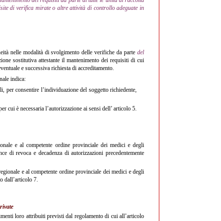
e di verifica mirate o altre attività di controllo adeguate in
ità nelle modalità di svolgimento delle verifiche da parte
del
ione sostitutiva attestante il mantenimento dei requisiti di cui
’eventuale e successiva richiesta di accreditamento.
nale indica:
i, per consentire l’individuazione del soggetto richiedente,
 cui è necessaria l’autorizzazione ai sensi dell’ articolo 5.
gionale e al competente ordine provinciale dei medici e degli
ronunce di revoca e decadenza di autorizzazioni precedentemente
regionale e al competente ordine provinciale dei medici e degli
o dall’articolo 7.
rivate
enti loro attribuiti previsti dal regolamento di cui all’articolo