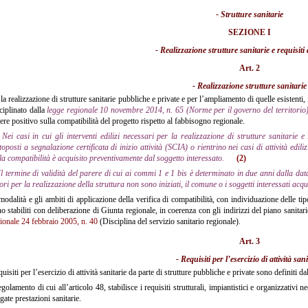
- Strutture sanitarie
SEZIONE I
- Realizzazione strutture sanitarie e requisiti 
Art. 2
- Realizzazione strutture sanitarie
la realizzazione di strutture sanitarie pubbliche e private e per l’ampliamento di quelle esistenti,
ciplinato dalla
legge regionale 10 novembre 2014, n. 65 (Norme per il governo del territorio
ere positivo sulla compatibilità del progetto rispetto al fabbisogno regionale.
Nei casi in cui gli interventi edilizi necessari per la realizzazione di strutture sanitarie 
toposti a segnalazione certificata di inizio attività (SCIA) o rientrino nei casi di attività edili
la compatibilità è acquisito preventivamente dal soggetto interessato.
(2)
Il termine di validità del parere di cui ai commi 1 e 1 bis è determinato in due anni dalla dat
ori per la realizzazione della struttura non sono iniziati, il comune o i soggetti interessati a
odalità e gli ambiti di applicazione della verifica di compatibilità, con individuazione delle tipolo
o stabiliti con deliberazione di Giunta regionale, in coerenza con gli indirizzi del piano sanitario
ionale 24 febbraio 2005, n. 40
(Disciplina del servizio sanitario regionale).
Art. 3
- Requisiti per l’esercizio di attività sani
quisiti per l’esercizio di attività sanitarie da parte di strutture pubbliche e private sono definiti d
egolamento di cui all’articolo 48, stabilisce i requisiti strutturali, impiantistici e organizzativi
gate prestazioni sanitarie.