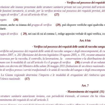
- Verifica sul possesso dei requisiti
relazione alle istanze presentate dalle strutture sanitarie private nei casi previsti dall’artic
le funzioni istruttorie, si avvale, per la verifica tecnica sul possesso dei requisiti previsti,
uppo di verifica”, di cui all'articolo 40 ter.
(27)
ogato.
(28)
omune, anche su istanza del
gruppo di verifica
(29)
, può disporre verifiche ogni qualvolta n
itarie.
ruppo di verifica
(
29)
, nei casi di cui al comma 1, redige apposito verbale di ogni verifica, co
Art. 6 bis
- Verifica sul possesso dei requisiti delle unità di raccolta sa
verifiche sul possesso dei requisiti delle unità di raccolta sangue e degli emocomponenti, di cui
embre 2007, n. 261 (Revisione del decreto legislativo 19 agosto 2005, n. 191, recante attuazion
sicurezza per la raccolta, il controllo, la lavorazione, la
conservazione e la distribuzione d
une con le modalità di cui all’articolo 6 e il gruppo di verifica
(30)
si avvale di un valutat
ituito con decreto del Ministro della salute 26 maggio 2011 (Istituzione di un elenco nazionale 
ite di verifica presso i servizi trasfusionali e le unità di raccolta del sangue e degli emocompone
La Giunta regionale determina l’importo e le modalità di erogazione del rimborso spese 
l’elenco nazionale.
(17)
Art. 7
- Mantenimento dei requisiti
(31)
strutture sanitarie autorizzate inviano, con periodicità triennale, al comune che ha rilasci
tenimento dei requisiti di cui all’articolo 3.
comune dispone, con periodicità biennale rispetto all'ultima verifica effettuata, il controllo sul 