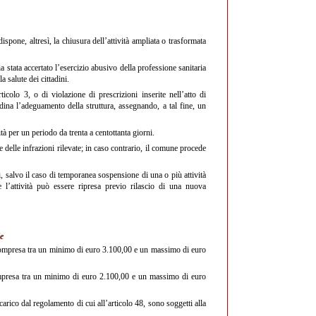
ispone, altresì, la chiusura dell’attività ampliata o trasformata
a stata accertato l’esercizio abusivo della professione sanitaria
 salute dei cittadini.
icolo 3, o di violazione di prescrizioni inserite nell’atto di
dina l’adeguamento della struttura, assegnando, a tal fine, un
à per un periodo da trenta a centottanta giorni.
delle infrazioni rilevate; in caso contrario, il comune procede
ni, salvo il caso di temporanea sospensione di una o più attività
 l’attività può essere ripresa previo rilascio di una nuova
e
 compresa tra un minimo di euro 3.100,00 e un massimo di euro
compresa tra un minimo di euro 2.100,00 e un massimo di euro
 carico dal regolamento di cui all’articolo 48, sono soggetti alla