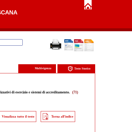
SCANA
Multivigenza
Testo Storico
izzativi di esercizio e sistemi di accreditamento.
(71)
Visualizza tutto il testo
Torna all'indice