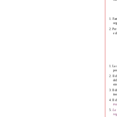
1.
Fatt
org
2.
Per 
e d
1.
La r
pre
2.
Il d
del
str
3.
Il d
ino
4.
Il d
tra
5.
La 
reg