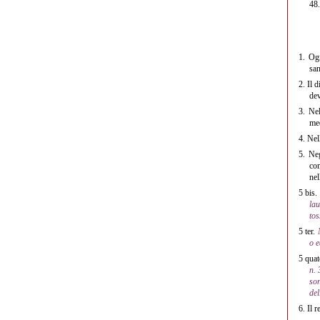
48.
1.
Ogni
san
2.
Il d
dev
3.
Nell
med
4.
Nell
5.
Negl
com
nel
5 bis.
lau
tos
5 ter.
o e
5 quat
n. 
son
del
6.
Il r