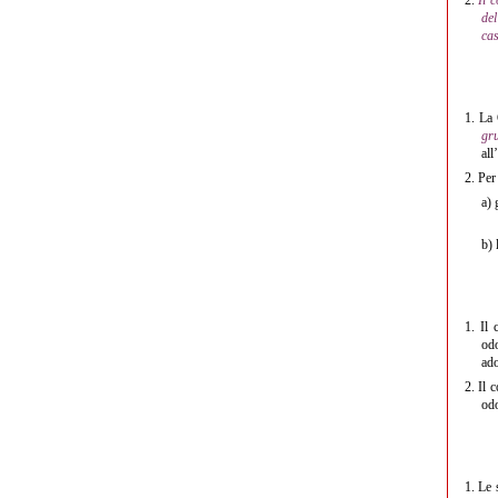
del
cas
1.
La G
gru
all
2.
Per 
a)
g
b)
l
1.
Il c
odo
ado
2.
Il c
odo
1.
Le s