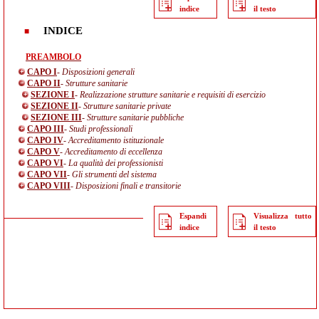
indice
il testo
INDICE
PREAMBOLO
CAPO I
- Disposizioni generali
CAPO II
- Strutture sanitarie
SEZIONE I
- Realizzazione strutture sanitarie e requisiti di esercizio
SEZIONE II
- Strutture sanitarie private
SEZIONE III
- Strutture sanitarie pubbliche
CAPO III
- Studi professionali
CAPO IV
- Accreditamento istituzionale
CAPO V
- Accreditamento di eccellenza
CAPO VI
- La qualità dei professionisti
CAPO VII
- Gli strumenti del sistema
CAPO VIII
- Disposizioni finali e transitorie
Espandi
Visualizza tutto
indice
il testo