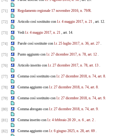
[70]
Regolamento regionale 17 novembre 2016, n. 79/R.
[71]
Articolo così sostituito con
l.r. 4 maggio 2017, n. 21
, art. 12.
[72]
Vedi
l.r. 4 maggio 2017, n. 21
, art. 14.
[73]
Parole così sostituite con
l.r. 25 luglio 2017, n. 36, art. 27
.
[74]
Punto aggiunto con
l.r. 27 dicembre 2017, n. 78, art. 12
.
[75]
Articolo inserito con
l.r. 27 dicembre 2017, n. 78, art. 13
.
[76]
Comma così sostituito con
l.r. 27 dicembre 2018, n. 74, art. 8.
[77]
Comma aggiunto con
l.r. 27 dicembre 2018, n. 74, art. 8.
[78]
Comma così sostituito con
l.r. 27 dicembre 2018, n. 74, art. 9.
[79]
Comma abrogato con
l.r. 27 dicembre 2018, n. 74, art. 9.
[80]
Comma inserito con
l.r.
4
febbraio
20
20
, n.
6
, art.
2
.
[81]
Comma aggiunto con
l.r. 6 giugno 2025, n. 28, art. 69
.
[82]