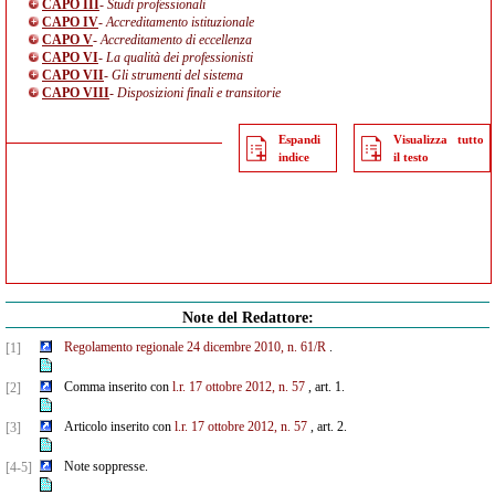
CAPO III
- Studi professionali
CAPO IV
- Accreditamento istituzionale
CAPO V
- Accreditamento di eccellenza
CAPO VI
- La qualità dei professionisti
CAPO VII
- Gli strumenti del sistema
CAPO VIII
- Disposizioni finali e transitorie
Espandi
Visualizza tutto
indice
il testo
Note del Redattore:
Regolamento regionale 24 dicembre 2010, n. 61/R
.
[1]
Comma inserito con
l.r. 17 ottobre 2012, n. 57
, art. 1.
[2]
Articolo inserito con
l.r. 17 ottobre 2012, n. 57
, art. 2.
[3]
Note soppresse.
[4-5]