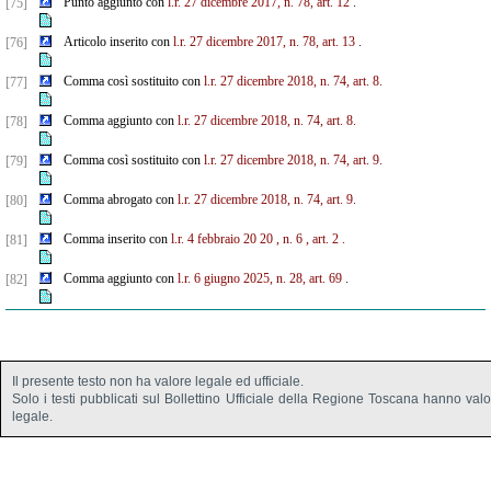
Punto aggiunto con
l.r. 27 dicembre 2017, n. 78, art. 12
.
[75]
Articolo inserito con
l.r. 27 dicembre 2017, n. 78, art. 13
.
[76]
Comma così sostituito con
l.r. 27 dicembre 2018, n. 74, art. 8.
[77]
Comma aggiunto con
l.r. 27 dicembre 2018, n. 74, art. 8.
[78]
Comma così sostituito con
l.r. 27 dicembre 2018, n. 74, art. 9.
[79]
Comma abrogato con
l.r. 27 dicembre 2018, n. 74, art. 9.
[80]
Comma inserito con
l.r.
4
febbraio
20
20
, n.
6
, art.
2
.
[81]
Comma aggiunto con
l.r. 6 giugno 2025, n. 28, art. 69
.
[82]
Il presente testo non ha valore legale ed ufficiale.
Solo i testi pubblicati sul Bollettino Ufficiale della Regione Toscana hanno val
legale.