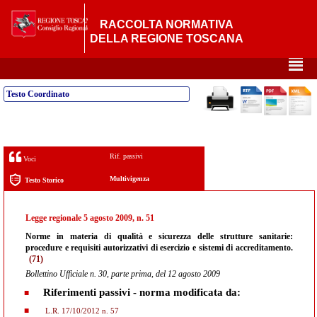
RACCOLTA NORMATIVA
DELLA REGIONE TOSCANA
²
Testo Coordinato
Rif. passivi
Voci
Multivigenza
Testo Storico
Legge regionale 5 agosto 2009, n. 51
Norme in materia di qualità e sicurezza delle strutture sanitarie:
procedure e requisiti autorizzativi di esercizio e sistemi di accreditamento.
(71)
Bollettino Ufficiale n. 30, parte prima, del 12 agosto 2009
Riferimenti passivi - norma modificata da:
L.R. 17/10/2012 n. 57