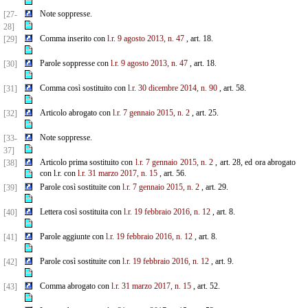
Note soppresse.
[27-
28]
Comma inserito con
l.r. 9 agosto 2013, n. 47
, art. 18.
[29]
Parole soppresse con
l.r. 9 agosto 2013, n. 47
, art. 18.
[30]
Comma così sostituito con
l.r. 30 dicembre 2014, n. 90
, art. 58.
[31]
Articolo abrogato con
l.r. 7 gennaio 2015, n. 2
, art. 25.
[32]
Note soppresse.
[33-
37]
Articolo prima sostituito con
l.r. 7 gennaio 2015, n. 2
, art. 28, ed ora abrogato
[38]
con l.r. con
l.r. 31 marzo 2017, n. 15
, art. 56.
Parole così sostituite con
l.r. 7 gennaio 2015, n. 2
, art. 29.
[39]
Lettera così sostituita con
l.r. 19 febbraio 2016, n. 12
, art. 8.
[40]
Parole aggiunte con
l.r. 19 febbraio 2016, n. 12
, art. 8.
[41]
Parole così sostituite con
l.r. 19 febbraio 2016, n. 12
, art. 9.
[42]
Comma abrogato con
l.r. 31 marzo 2017, n. 15
, art. 52.
[43]