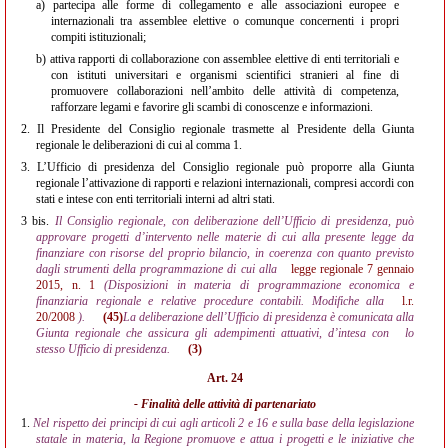
a)
partecipa alle forme di collegamento e alle associazioni europee e
internazionali tra assemblee elettive o comunque concernenti i propri
compiti istituzionali;
b)
attiva rapporti di collaborazione con assemblee elettive di enti territoriali e
con istituti universitari e organismi scientifici stranieri al fine di
promuovere collaborazioni nell’ambito delle attività di competenza,
rafforzare legami e favorire gli scambi di conoscenze e informazioni.
2.
Il Presidente del Consiglio regionale trasmette al Presidente della Giunta
regionale le deliberazioni di cui al comma 1.
3.
L’Ufficio di presidenza del Consiglio regionale può proporre alla Giunta
regionale l’attivazione di rapporti e relazioni internazionali, compresi accordi con
stati e intese con enti territoriali interni ad altri stati.
3 bis.
Il Consiglio regionale, con deliberazione dell’Ufficio di presidenza, può
approvare progetti d’intervento nelle materie di cui alla presente legge da
finanziare con risorse del proprio bilancio, in coerenza con quanto previsto
dagli strumenti della programmazione di cui alla
legge regionale 7 gennaio
2015, n. 1
(Disposizioni in materia di programmazione economica e
finanziaria regionale e relative procedure contabili. Modifiche alla
l.r.
20/2008
).
(45)
La deliberazione dell’Ufficio di presidenza è comunicata alla
Giunta regionale che assicura gli adempimenti attuativi, d’intesa con
lo
stesso Ufficio di presidenza.
(3)
Art. 24
- Finalità delle attività di partenariato
1.
Nel rispetto dei principi di cui agli articoli 2 e 16 e sulla base della legislazione
statale in materia, la Regione promuove e attua i progetti e le iniziative che