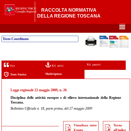
RACCOLTA NORMATIVA
DELLA REGIONE TOSCANA
²
Testo Coordinato
Rif. passivi
Voci
Rif. attivi
Multivigenza
Testo Storico
Legge regionale 22 maggio 2009, n. 26
Disciplina delle attività europee e di rilievo internazionale della Regione
Toscana.
Bollettino Ufficiale n. 18, parte prima, del 27 maggio 2009
Visualizza tutto
Torna
il testo
all'indice