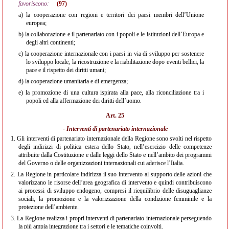
favoriscono:
(97)
a)
la cooperazione con regioni e territori dei paesi membri dell’Unione
europea;
b)
la collaborazione e il partenariato con i popoli e le istituzioni dell’Europa e
degli altri continenti;
c)
la cooperazione internazionale con i paesi in via di sviluppo per sostenere
lo sviluppo locale, la ricostruzione e la riabilitazione dopo eventi bellici, la
pace e il rispetto dei diritti umani;
d)
la cooperazione umanitaria e di emergenza;
e)
la promozione di una cultura ispirata alla pace, alla riconciliazione tra i
popoli ed alla affermazione dei diritti dell’uomo.
Art. 25
- Interventi di partenariato internazionale
1.
Gli interventi di partenariato internazionale della Regione sono svolti nel rispetto
degli indirizzi di politica estera dello Stato, nell’esercizio delle competenze
attribuite dalla Costituzione e dalle leggi dello Stato e nell’ambito dei programmi
del Governo o delle organizzazioni internazionali cui aderisce l’Italia.
2.
La Regione in particolare indirizza il suo intervento al supporto delle azioni che
valorizzano le risorse dell’area geografica di intervento e quindi contribuiscono
ai processi di sviluppo endogeno, compresi il riequilibrio delle disuguaglianze
sociali, la promozione e la valorizzazione della condizione femminile e la
protezione dell’ambiente.
3.
La Regione realizza i propri interventi di partenariato internazionale perseguendo
la più ampia integrazione tra i settori e le tematiche coinvolti.