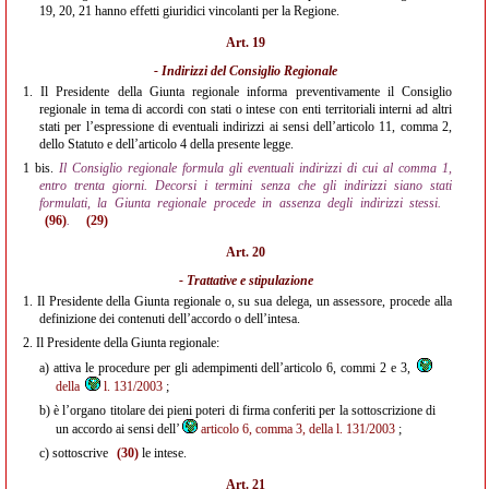
19, 20, 21 hanno effetti giuridici vincolanti per la Regione.
Art. 19
- Indirizzi del Consiglio Regionale
1.
Il Presidente della Giunta regionale informa preventivamente il Consiglio
regionale in tema di accordi con stati o intese con enti territoriali interni ad altri
stati per l’espressione di eventuali indirizzi ai sensi dell’articolo 11, comma 2,
dello Statuto e dell’articolo 4 della presente legge.
1 bis.
Il Consiglio regionale formula gli eventuali indirizzi di cui al comma 1,
entro trenta giorni. Decorsi i termini senza che gli indirizzi siano stati
formulati, la Giunta regionale procede in assenza degli indirizzi stessi.
(96)
.
(29)
Art. 20
- Trattative e stipulazione
1.
Il Presidente della Giunta regionale o, su sua delega, un assessore, procede alla
definizione dei contenuti dell’accordo o dell’intesa.
2.
Il Presidente della Giunta regionale:
a)
attiva le procedure per gli adempimenti dell’articolo 6, commi 2 e 3,
della
l. 131/2003
;
b)
è l’organo titolare dei pieni poteri di firma conferiti per la sottoscrizione di
un accordo ai sensi dell’
articolo 6, comma 3, della l. 131/2003
;
c)
sottoscrive
(30)
le intese.
Art. 21