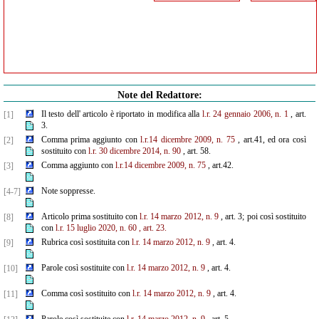
Note del Redattore:
Il testo dell' articolo è riportato in modifica alla
l.r. 24 gennaio 2006, n. 1
, art.
[1]
3.
Comma prima aggiunto con
l.r.14 dicembre 2009, n. 75
, art.41, ed ora così
[2]
sostituito con
l.r. 30 dicembre
2014, n. 90
, art. 58.
Comma aggiunto con
l.r.14 dicembre 2009, n. 75
, art.42.
[3]
Note soppresse.
[4-7]
Articolo prima sostituito con
l.r. 14 marzo 2012, n. 9
, art. 3; poi così sostituito
[8]
con
l.r. 15 luglio 2020, n. 60
, art. 23.
Rubrica così sostituita con
l.r. 14 marzo 2012, n. 9
, art. 4.
[9]
Parole così sostituite con
l.r. 14 marzo 2012, n. 9
, art. 4.
[10]
Comma così sostituito con
l.r. 14 marzo 2012, n. 9
, art. 4.
[11]