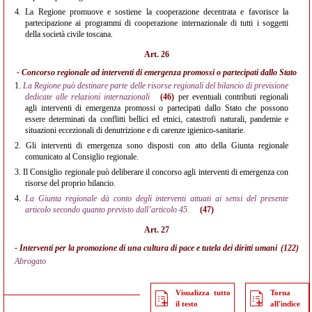
4.
La Regione promuove e sostiene la cooperazione decentrata e favorisce la
partecipazione ai programmi di cooperazione internazionale di tutti i soggetti
della società civile toscana.
Art. 26
- Concorso regionale ad interventi di emergenza promossi o partecipati dallo Stato
1.
La Regione può destinare parte delle risorse regionali del bilancio di previsione
dedicate alle relazioni internazionali
(46)
per eventuali contributi regionali
agli interventi di emergenza promossi o partecipati dallo Stato che possono
essere determinati da conflitti bellici ed etnici, catastrofi naturali, pandemie e
situazioni eccezionali di denutrizione e di carenze igienico-sanitarie.
2.
Gli interventi di emergenza sono disposti con atto della Giunta regionale
comunicato al Consiglio regionale.
3.
Il Consiglio regionale può deliberare il concorso agli interventi di emergenza con
risorse del proprio bilancio.
4.
La Giunta regionale dà conto degli interventi attuati ai sensi del presente
articolo secondo quanto previsto dall’articolo 45.
(47)
Art. 27
- Interventi per la promozione di una cultura di pace e tutela dei diritti umani
(122)
Abrogato
Visualizza tutto
Torna
il testo
all'indice