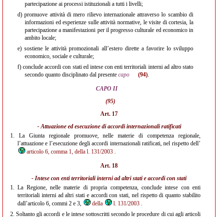
partecipazione ai processi istituzionali a tutti i livelli;
d)
promuove attività di mero rilievo internazionale attraverso lo scambio di
informazioni ed esperienze sulle attività normative, le visite di cortesia, la
partecipazione a manifestazioni per il progresso culturale ed economico in
ambito locale;
e)
sostiene le attività promozionali all’estero dirette a favorire lo sviluppo
economico, sociale e culturale;
f)
conclude accordi con stati ed intese con enti territoriali interni ad altro stato
secondo quanto disciplinato dal presente
capo
(94)
.
CAPO II
(95)
Art. 17
- Attuazione ed esecuzione di accordi internazionali ratificati
1.
La Giunta regionale promuove, nelle materie di competenza regionale,
l’attuazione e l’esecuzione degli accordi internazionali ratificati, nel rispetto dell’
articolo 6, comma 1, della l. 131/2003
.
Art. 18
- Intese con enti territoriali interni ad altri stati e accordi con stati
1.
La Regione, nelle materie di propria competenza, conclude intese con enti
territoriali interni ad altri stati e accordi con stati, nel rispetto di quanto stabilito
dall’articolo 6, commi 2 e 3,
della
l. 131/2003
.
2.
Soltanto gli accordi e le intese sottoscritti secondo le procedure di cui agli articoli