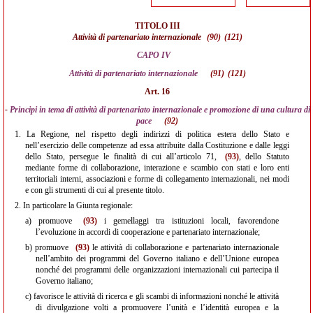
TITOLO III
Attività di partenariato internazionale
(90)
(121)
CAPO IV
Attività di partenariato internazionale
(91)
(121)
Art. 16
-
Principi in tema di attività di partenariato internazionale e promozione di una cultura di
pace
(92)
1.
La Regione, nel rispetto degli indirizzi di politica estera dello Stato e
nell’esercizio delle competenze ad essa attribuite dalla Costituzione e dalle leggi
dello Stato, persegue le finalità di cui all’articolo 71,
(93)
, dello Statuto
mediante forme di collaborazione, interazione e scambio con stati e loro enti
territoriali interni, associazioni e forme di collegamento internazionali, nei modi
e con gli strumenti di cui al presente titolo.
2.
In particolare la Giunta regionale:
a)
promuove
(93)
i gemellaggi tra istituzioni locali, favorendone
l’evoluzione in accordi di cooperazione e partenariato internazionale;
b)
promuove
(93)
le attività di collaborazione e partenariato internazionale
nell’ambito dei programmi del Governo italiano e dell’Unione europea
nonché dei programmi delle organizzazioni internazionali cui partecipa il
Governo italiano;
c)
favorisce le attività di ricerca e gli scambi di informazioni nonché le attività
di divulgazione volti a promuovere l’unità e l’identità europea e la