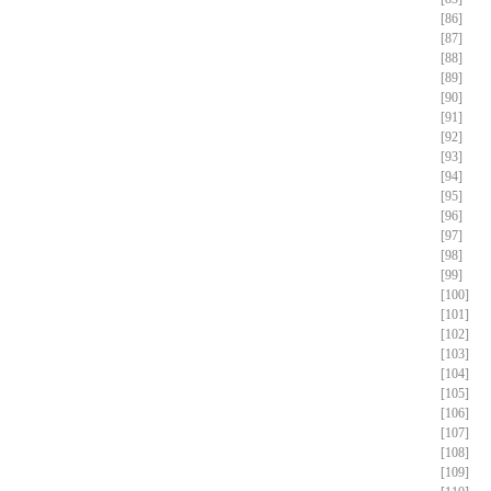
[86]
[87]
[88]
[89]
[90]
[91]
[92]
[93]
[94]
[95]
[96]
[97]
[98]
[99]
[100]
[101]
[102]
[103]
[104]
[105]
[106]
[107]
[108]
[109]