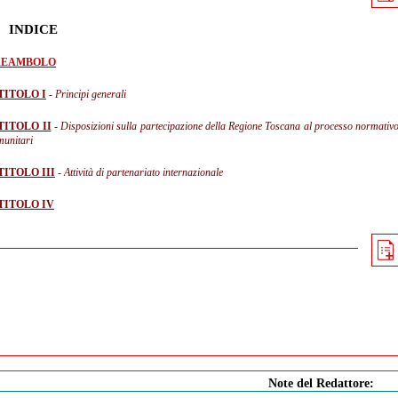
INDICE
REAMBOLO
TITOLO I
- Principi generali
TITOLO II
- Disposizioni sulla partecipazione della Regione Toscana al processo normativo c
munitari
TITOLO III
- Attività di partenariato internazionale
TITOLO IV
Note del Redattore: