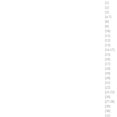
[1]
[2]
[3]
[4-7]
[8]
[9]
[10]
[11]
[12]
[13]
[14-17]
[15]
[16]
[17]
[18]
[19]
[20]
[21]
[22]
[23-25]
[26]
[27-28]
[29]
[30]
[31]