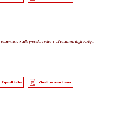
omunitario e sulle procedure relative all'attuazione degli obblighi
Espandi indice
Visualizza tutto il testo