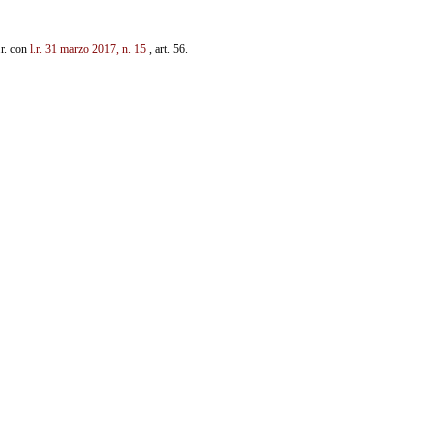
.r. con
l.r. 31 marzo 2017, n. 15
, art. 56.