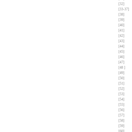
[32]
[33-37]
[38]
[39]
[40]
[41]
[42]
[43]
[44]
[45]
[46]
[47]
[48 ]
[49]
[50]
[51]
[52]
[53]
[54]
[55]
[56]
[57]
[58]
[59]
[60]