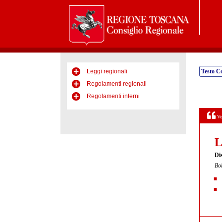
Leggi regionali
Testo C
Regolamenti regionali
Regolamenti interni
Vo
L
Dis
Bol