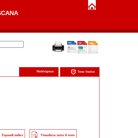
SCANA
Multivigenza
Testo Storico
Espandi indice
Visualizza tutto il testo