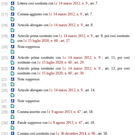
Lettera così sostituita con
l.r. 14 marzo 2012, n. 9
, art. 7.
[16]
Comma aggiunto con
l.r. 14 marzo 2012, n. 9
, art. 7.
[17]
Articolo abrogato con
l.r. 14 marzo 2012, n. 9
, art. 8.
[18]
Articolo prima sostituito con
l.r. 14 marzo 2012, n. 9
, art. 9; poi così sostituito
[19]
con
l.r. 15 luglio 2020, n. 60
, art. 27.
Nota soppressa.
[20]
Articolo prima sostituito con
l.r. 14 marzo 2012, n. 9
, art. 11; poi così
[21]
sostituito con
l.r. 15 luglio 2020, n. 60
, art. 29.
Articolo prima sostituito con
l.r. 14 marzo 2012, n. 9
, art. 12; poi così
[22]
sostituito con
l.r. 15 luglio 2020, n. 60
, art. 30.
Note soppresse.
[23-
25]
Articolo abrogato con
l.r. 14 marzo 2012, n. 9
, art. 14.
[26]
Note soppresse.
[27-
28]
Comma inserito con
l.r. 9 agosto 2013, n. 47
, art. 18.
[29]
Parole soppresse con
l.r. 9 agosto 2013, n. 47
, art. 18.
[30]
Comma così sostituito con
l.r. 30 dicembre 2014, n. 90
, art. 58.
[31]