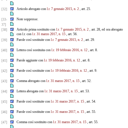
Articolo abrogato con
l.r. 7 gennaio 2015, n. 2
, art. 25.
[32]
Note soppresse.
[33-
37]
Articolo prima sostituito con
l.r. 7 gennaio 2015, n. 2
, art. 28, ed ora abrogato
[38]
con l.r. con
l.r. 31 marzo 2017, n. 15
, art. 56.
Parole così sostituite con
l.r. 7 gennaio 2015, n. 2
, art. 29.
[39]
Lettera così sostituita con
l.r. 19 febbraio 2016, n. 12
, art. 8.
[40]
Parole aggiunte con
l.r. 19 febbraio 2016, n. 12
, art. 8.
[41]
Parole così sostituite con
l.r. 19 febbraio 2016, n. 12
, art. 9.
[42]
Comma abrogato con
l.r. 31 marzo 2017, n. 15
, art. 52.
[43]
Lettera abrogata con
l.r. 31 marzo 2017, n. 15
, art. 53.
[44]
Parole così sostituite con
l.r. 31 marzo 2017, n. 15
, art. 54.
[45]
Parole così sostituite con
l.r. 31 marzo 2017, n. 15
, art. 55.
[46]
Comma così sostituito con
l.r. 31 marzo 2017, n. 15
, art. 55.
[47]