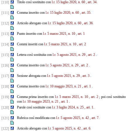
Titolo così sostituito con
l.r. 15 luglio 2020, n. 60
, art. 34.
[110]
Comma inserito con
l.r. 15 luglio 2020, n. 60
, art. 35.
[111]
Articolo abrogato con
l.r. 15 luglio 2020, n. 60
, art. 36.
[112]
Punto inserito con
l.r. 5 marzo 2021, n. 10
, art. 1
[113]
Commi inseriti con
l.r. 5 marzo 2021, n. 10
, art. 2
[114]
Lettera così sostituita con
l.r. 5 agosto 2021, n. 29
, art. 2
.
[115]
Comma inserito con
l.r. 5 agosto 2021, n. 29
, art. 2
.
[116]
Sezione abrogata con
l.r. 5 agosto 2021, n. 29
, art. 3
.
[117]
Comma inserito con
l.r. 10 maggio 2023, n. 21
, art. 1
.
[118]
Comma prima inserito con
l.r. 5 marzo 2021, n. 10
, art. 2
; poi così sostituito
[119]
con
l.r. 10 maggio 2023, n. 21
, art. 1
.
Parole così sostituite con
l.r. 3 luglio 2024, n. 25
, art. 1.
[120]
Rubrica così modificata con
l.r. 5 agosto 2025, n. 42
, art. 7.
[121]
Articolo abrogato con
l.r. 5 agosto 2025, n. 42
, art. 6.
[122]