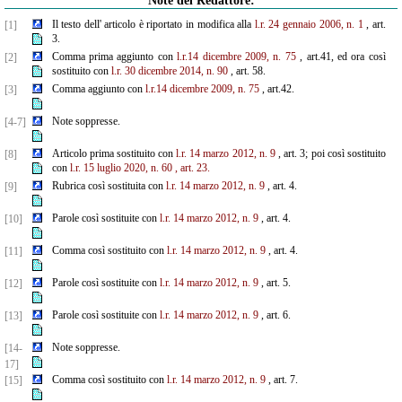
Note del Redattore:
Il testo dell' articolo è riportato in modifica alla
l.r. 24 gennaio 2006, n. 1
, art.
[1]
3.
Comma prima aggiunto con
l.r.14 dicembre 2009, n. 75
, art.41, ed ora così
[2]
sostituito con
l.r. 30 dicembre
2014, n. 90
, art. 58.
Comma aggiunto con
l.r.14 dicembre 2009, n. 75
, art.42.
[3]
Note soppresse.
[4-7]
Articolo prima sostituito con
l.r. 14 marzo 2012, n. 9
, art. 3; poi così sostituito
[8]
con
l.r. 15 luglio 2020, n. 60
, art. 23.
Rubrica così sostituita con
l.r. 14 marzo 2012, n. 9
, art. 4.
[9]
Parole così sostituite con
l.r. 14 marzo 2012, n. 9
, art. 4.
[10]
Comma così sostituito con
l.r. 14 marzo 2012, n. 9
, art. 4.
[11]
Parole così sostituite con
l.r. 14 marzo 2012, n. 9
, art. 5.
[12]
Parole così sostituite con
l.r. 14 marzo 2012, n. 9
, art. 6.
[13]
Note soppresse.
[14-
17]
Comma così sostituito con
l.r. 14 marzo 2012, n. 9
, art. 7.
[15]