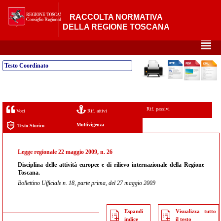
RACCOLTA NORMATIVA
DELLA REGIONE TOSCANA
²
Testo Coordinato
Rif. passivi
Voci
Rif. attivi
Multivigenza
Testo Storico
Legge regionale 22 maggio 2009, n. 26
Disciplina delle attività europee e di rilievo internazionale della Regione
Toscana.
Bollettino Ufficiale n. 18, parte prima, del 27 maggio 2009
Espandi
Visualizza tutto
indice
il testo