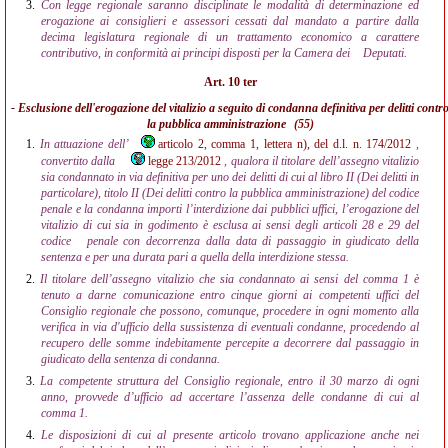
3.
Con legge regionale saranno disciplinate le modalità di determinazione ed
erogazione ai consiglieri e assessori cessati dal mandato a partire dalla
decima legislatura regionale di un trattamento economico a carattere
contributivo, in conformità ai principi disposti per la Camera dei
Deputati.
Art. 10 ter
- Esclusione dell'erogazione del vitalizio a seguito di condanna definitiva per delitti contr
la pubblica amministrazione
(55)
1.
In attuazione dell’
articolo 2, comma 1, lettera n), del d.l. n. 174/2012
,
convertito dalla
legge 213/2012
, qualora il titolare dell’assegno vitalizio
sia condannato in via definitiva per uno dei delitti di cui al libro II (Dei delitti in
particolare), titolo II (Dei delitti contro la pubblica amministrazione) del codice
penale e la condanna importi l’interdizione dai pubblici uffici, l’erogazione del
vitalizio di cui sia in godimento è esclusa ai sensi degli articoli 28 e 29 del
codice
penale con decorrenza dalla data di passaggio in giudicato della
sentenza e per una durata pari a quella della interdizione stessa.
2.
Il titolare dell’assegno vitalizio che sia condannato ai sensi del comma 1 è
tenuto a darne comunicazione entro cinque giorni ai competenti uffici del
Consiglio regionale che possono, comunque, procedere in ogni momento alla
verifica in via d'ufficio della sussistenza di eventuali condanne, procedendo al
recupero delle somme indebitamente percepite a decorrere dal passaggio in
giudicato della sentenza di condanna.
3.
La competente struttura del Consiglio regionale, entro il 30 marzo di ogni
anno, provvede d’ufficio ad accertare l’assenza delle condanne di cui al
comma 1.
4.
Le disposizioni di cui al presente articolo trovano applicazione anche nei