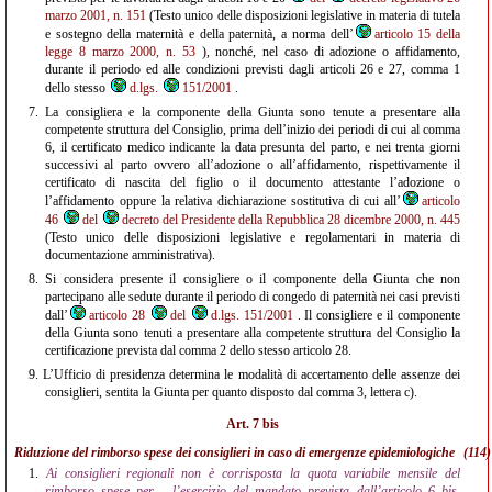
marzo 2001, n. 151
(Testo unico delle disposizioni legislative in materia di tutela
e sostegno della maternità e della paternità, a norma dell’
articolo 15 della
legge 8 marzo 2000, n. 53
), nonché, nel caso di adozione o affidamento,
durante il periodo ed alle condizioni previsti dagli articoli 26 e 27, comma 1
dello stesso
d.lgs.
151/2001
.
7.
La consigliera e la componente della Giunta sono tenute a presentare alla
competente struttura del Consiglio, prima dell’inizio dei periodi di cui al comma
6, il certificato medico indicante la data presunta del parto, e nei trenta giorni
successivi al parto ovvero all’adozione o all’affidamento, rispettivamente il
certificato di nascita del figlio o il documento attestante l’adozione o
l’affidamento oppure la relativa dichiarazione sostitutiva di cui all’
articolo
46
del
decreto del Presidente della Repubblica 28 dicembre 2000, n. 445
(Testo unico delle disposizioni legislative e regolamentari in materia di
documentazione amministrativa).
8.
Si considera presente il consigliere o il componente della Giunta che non
partecipano alle sedute durante il periodo di congedo di paternità nei casi previsti
dall’
articolo 28
del
d.lgs. 151/2001
. Il consigliere e il componente
della Giunta sono tenuti a presentare alla competente struttura del Consiglio la
certificazione prevista dal comma 2 dello stesso articolo 28.
9.
L’Ufficio di presidenza determina le modalità di accertamento delle assenze dei
consiglieri, sentita la Giunta per quanto disposto dal comma 3, lettera c).
Art. 7 bis
Riduzione del rimborso spese dei consiglieri in caso di emergenze epidemiologiche
(114)
1.
Ai consiglieri regionali non è corrisposta la quota variabile mensile del
rimborso spese per
l’esercizio del mandato prevista dall’articolo 6 bis,