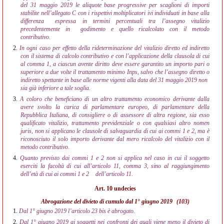
del 31 maggio 2019 le aliquote base progressive per scaglioni di importi
stabilite nell’allegato C con i rispettivi moltiplicatori ivi individuati in base alla
differenza
espressa in termini percentuali tra l’assegno vitalizio
precedentemente in
godimento e quello ricalcolato con il metodo
contributivo.
2.
In ogni caso per effetto della rideterminazione del vitalizio diretto ed indiretto
con il sistema di calcolo contributivo e con l’applicazione della clausola di cui
al comma 1, a ciascun avente diritto deve essere garantito un importo pari o
superiore a due volte il trattamento minimo Inps, salvo che l’assegno diretto o
indiretto spettante in base alle norme vigenti alla data del 31 maggio 2019 non
sia già inferiore a tale soglia.
3.
A coloro che beneficiano di un altro trattamento economico derivante dalla
avere svolto la carica di parlamentare europeo, di parlamentare della
Repubblica Italiana, di consigliere o di assessore di altra regione, sia esso
qualificato vitalizio, trattamento previdenziale o con qualsiasi altro nomen
juris, non si applicano le clausole di salvaguardia di cui ai commi 1 e 2, ma è
riconosciuto il solo importo derivante dal mero ricalcolo del vitalizio con il
metodo contributivo.
4.
Quanto previsto dai commi 1 e 2 non si applica nel caso in cui il soggetto
eserciti la facoltà di cui all’articolo 11, comma 3, sino al raggiungimento
dell’età di cui ai commi 1 e 2
dell’articolo 11.
Art. 10 undecies
Abrogazione del divieto di cumulo dal 1° giugno 2019
(103)
1.
Dal 1° giugno 2019 l’articolo 23 bis è abrogato.
2.
Dal 1° giugno 2019 ai soggetti nei confronti dei quali viene meno il divieto di