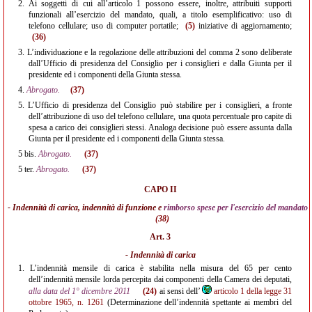
2.
Ai soggetti di cui all’articolo 1 possono essere, inoltre, attribuiti supporti
funzionali all’esercizio del mandato, quali, a titolo esemplificativo: uso di
telefono cellulare; uso di computer portatile;
(5)
iniziative di aggiornamento;
(36)
3.
L’individuazione e la regolazione delle attribuzioni del comma 2 sono deliberate
dall’Ufficio di presidenza del Consiglio per i consiglieri e dalla Giunta per il
presidente ed i componenti della Giunta stessa.
4.
Abrogato.
(37)
5.
L’Ufficio di presidenza del Consiglio può stabilire per i consiglieri, a fronte
dell’attribuzione di uso del telefono cellulare, una quota percentuale pro capite di
spesa a carico dei consiglieri stessi. Analoga decisione può essere assunta dalla
Giunta per il presidente ed i componenti della Giunta stessa.
5 bis.
Abrogato.
(37)
5 ter.
Abrogato.
(37)
CAPO II
- Indennità di carica, indennità di funzione e
rimborso spese per l'esercizio del mandato
(38)
Art. 3
- Indennità di carica
1.
L’indennità mensile di carica è stabilita nella misura del 65 per cento
dell’indennità mensile lorda percepita dai componenti della Camera dei deputati,
alla data del 1° dicembre 2011
(24)
ai sensi dell’
articolo 1 della legge 31
ottobre 1965, n. 1261
(Determinazione dell’indennità spettante ai membri del