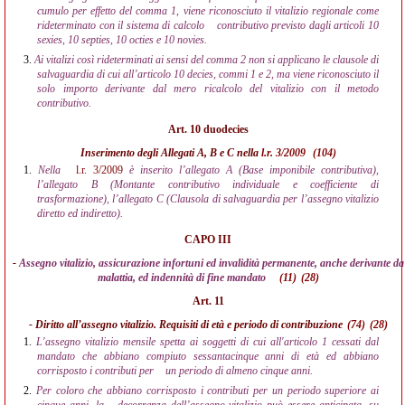
cumulo per effetto del comma 1, viene riconosciuto il vitalizio regionale come
rideterminato con il sistema di calcolo
contributivo previsto dagli articoli 10
sexies, 10 septies, 10 octies e 10 novies.
3.
Ai vitalizi così rideterminati ai sensi del comma 2 non si applicano le clausole di
salvaguardia di cui all’articolo 10 decies, commi 1 e 2, ma viene riconosciuto il
solo importo derivante dal mero ricalcolo del vitalizio con il metodo
contributivo.
Art. 10 duodecies
Inserimento degli Allegati A, B e C nella
l.r. 3/2009
(104)
1.
Nella
l.r. 3/2009
è inserito l’allegato A (Base imponibile contributiva),
l’allegato B (Montante contributivo individuale e coefficiente di
trasformazione), l’allegato C (Clausola di salvaguardia per l’assegno vitalizio
diretto ed indiretto).
CAPO III
-
Assegno vitalizio, assicurazione infortuni ed invalidità permanente, anche derivante da
malattia, ed indennità di fine mandato
(11)
(28)
Art. 11
- Diritto all’assegno vitalizio. Requisiti di età e periodo di contribuzione
(74)
(28)
1.
L'assegno vitalizio mensile spetta ai soggetti di cui all'articolo 1 cessati dal
mandato che abbiano compiuto sessantacinque anni di età ed abbiano
corrisposto i contributi per
un periodo di almeno cinque anni.
2.
Per coloro che abbiano corrisposto i contributi per un periodo superiore ai