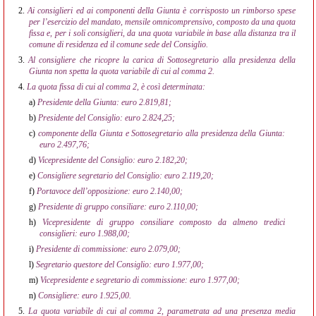
2.
Ai consiglieri ed ai componenti della Giunta è corrisposto un rimborso spese
per l’esercizio del mandato, mensile omnicomprensivo, composto da una quota
fissa e, per i soli consiglieri, da una quota variabile in base alla distanza tra il
comune di residenza ed il comune sede del Consiglio.
3.
Al consigliere che ricopre la carica di Sottosegretario alla presidenza della
Giunta non spetta la quota variabile di cui al comma 2.
4.
La quota fissa di cui al comma 2, è così determinata:
a)
Presidente della Giunta: euro 2.819,81;
b)
Presidente del Consiglio: euro 2.824,25;
c)
componente della Giunta e Sottosegretario alla presidenza della Giunta:
euro 2.497,76;
d)
Vicepresidente del Consiglio: euro 2.182,20;
e)
Consigliere segretario del Consiglio: euro 2.119,20;
f)
Portavoce dell’opposizione: euro 2.140,00;
g)
Presidente di gruppo consiliare: euro 2.110,00;
h)
Vicepresidente di gruppo consiliare composto da almeno tredici
consiglieri: euro 1.988,00;
i)
Presidente di commissione: euro 2.079,00;
l)
Segretario questore del Consiglio: euro 1.977,00;
m)
Vicepresidente e segretario di commissione: euro 1.977,00;
n)
Consigliere: euro 1.925,00.
5.
La quota variabile di cui al comma 2, parametrata ad una presenza media