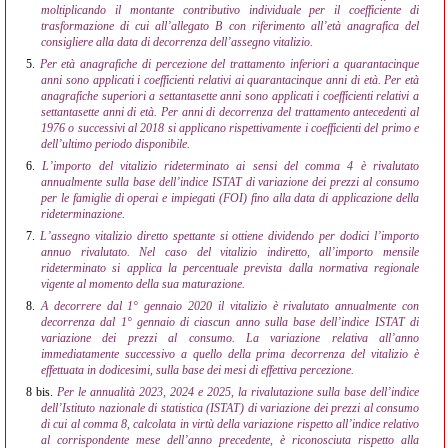
moltiplicando il montante contributivo individuale per il coefficiente di
trasformazione di cui all’allegato B con riferimento all’età anagrafica del
consigliere alla data di decorrenza dell’assegno vitalizio.
5.
Per età anagrafiche di percezione del trattamento inferiori a quarantacinque
anni sono applicati i coefficienti relativi ai quarantacinque anni di età. Per età
anagrafiche superiori a settantasette anni sono applicati i coefficienti relativi a
settantasette anni di età. Per anni di decorrenza del trattamento antecedenti al
1976 o successivi al 2018 si applicano rispettivamente i coefficienti del primo e
dell’ultimo periodo disponibile.
6.
L’importo del vitalizio rideterminato ai sensi del comma 4 è rivalutato
annualmente sulla base dell’indice ISTAT di variazione dei prezzi al consumo
per le famiglie di operai e impiegati (FOI) fino alla data di applicazione della
rideterminazione.
7.
L’assegno vitalizio diretto spettante si ottiene dividendo per dodici l’importo
annuo rivalutato. Nel caso del vitalizio indiretto, all’importo mensile
rideterminato si applica la percentuale prevista dalla normativa regionale
vigente al momento della sua maturazione.
8.
A decorrere dal 1° gennaio 2020 il vitalizio è rivalutato annualmente con
decorrenza dal 1° gennaio di ciascun anno sulla base dell’indice ISTAT di
variazione dei prezzi al consumo. La variazione relativa all’anno
immediatamente successivo a quello della prima decorrenza del vitalizio è
effettuata in dodicesimi, sulla base dei mesi di effettiva percezione.
8 bis.
Per le annualità 2023, 2024 e 2025, la rivalutazione sulla base dell’indice
dell’Istituto nazionale di statistica (ISTAT) di variazione dei prezzi al consumo
di cui al comma 8, calcolata in virtù della variazione rispetto all’indice relativo
al corrispondente mese dell’anno precedente, è riconosciuta rispetto alla