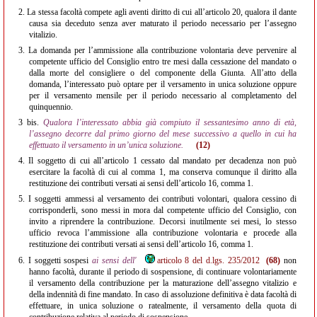
2.
La stessa facoltà compete agli aventi diritto di cui all’articolo 20, qualora il dante
causa sia deceduto senza aver maturato il periodo necessario per l’assegno
vitalizio.
3.
La domanda per l’ammissione alla contribuzione volontaria deve pervenire al
competente ufficio del Consiglio entro tre mesi dalla cessazione del mandato o
dalla morte del consigliere o del componente della Giunta. All’atto della
domanda, l’interessato può optare per il versamento in unica soluzione oppure
per il versamento mensile per il periodo necessario al completamento del
quinquennio.
3 bis.
Qualora l’interessato abbia già compiuto il sessantesimo anno di età,
l’assegno decorre dal primo giorno del mese successivo a quello in cui ha
effettuato il versamento in un’unica soluzione.
(12)
4.
Il soggetto di cui all’articolo 1 cessato dal mandato per decadenza non può
esercitare la facoltà di cui al comma 1, ma conserva comunque il diritto alla
restituzione dei contributi versati ai sensi dell’articolo 16, comma 1.
5.
I soggetti ammessi al versamento dei contributi volontari, qualora cessino di
corrisponderli, sono messi in mora dal competente ufficio del Consiglio, con
invito a riprendere la contribuzione. Decorsi inutilmente sei mesi, lo stesso
ufficio revoca l’ammissione alla contribuzione volontaria e procede alla
restituzione dei contributi versati ai sensi dell’articolo 16, comma 1.
6.
I soggetti sospesi
ai sensi dell'
articolo 8 del d.lgs. 235/2012
(68)
non
hanno facoltà, durante il periodo di sospensione, di continuare volontariamente
il versamento della contribuzione per la maturazione dell’assegno vitalizio e
della indennità di fine mandato. In caso di assoluzione definitiva è data facoltà di
effettuare, in unica soluzione o ratealmente, il versamento della quota di