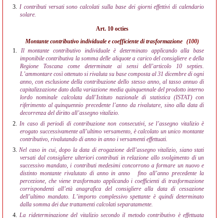
3.
I contributi versati sono calcolati sulla base dei giorni effettivi di calendario
solare.
Art. 10 octies
Montante contributivo individuale e coefficiente di trasformazione
(100)
1.
Il montante contributivo individuale è determinato applicando alla base
imponibile contributiva la somma delle aliquote a carico del consigliere e della
Regione Toscana come determinate ai sensi dell’articolo 10 septies.
L’ammontare così ottenuto si rivaluta su base composta al 31 dicembre di ogni
anno, con esclusione della contribuzione dello stesso anno, al tasso annuo di
capitalizzazione dato dalla variazione media quinquennale del prodotto interno
lordo nominale calcolata dall’Istituto nazionale di statistica (ISTAT) con
riferimento al quinquennio precedente l’anno da rivalutare, sino alla data di
decorrenza del diritto all’assegno vitalizio.
2.
In caso di periodi di contribuzione non consecutivi, se l’assegno vitalizio è
erogato successivamente all’ultimo versamento, è calcolato un unico montante
contributivo, rivalutando di anno in anno i versamenti effettuati.
3.
Nel caso in cui, dopo la data di erogazione dell’assegno vitalizio, siano stati
versati dal consigliere ulteriori contributi in relazione allo svolgimento di un
successivo mandato, i contributi medesimi concorrono a formare un nuovo e
distinto montante rivalutato di anno in anno
fino all’anno precedente la
percezione, che viene trasformato applicando i coefficienti di trasformazione
corrispondenti all’età anagrafica del consigliere alla data di cessazione
dell’ultimo mandato. L’importo complessivo spettante è quindi determinato
dalla somma dei due trattamenti calcolati separatamente.
4.
La rideterminazione del vitalizio secondo il metodo contributivo è effettuata