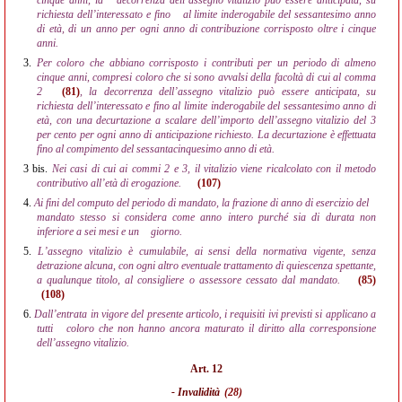
cinque anni, la
decorrenza dell’assegno vitalizio può essere anticipata, su
richiesta dell’interessato e fino
al limite inderogabile del sessantesimo anno
di età, di un anno per ogni anno di contribuzione corrisposto oltre i cinque
anni.
3.
Per coloro che abbiano corrisposto i contributi per un periodo di almeno
cinque anni, compresi coloro che si sono avvalsi della facoltà di cui al comma
2
(81)
, la decorrenza dell’assegno vitalizio può essere anticipata, su
richiesta dell’interessato e fino al limite inderogabile del sessantesimo anno di
età, con una decurtazione a scalare dell’importo dell’assegno vitalizio del 3
per cento per ogni anno di anticipazione richiesto. La decurtazione è effettuata
fino al compimento del sessantacinquesimo anno di età.
3 bis.
Nei casi di cui ai commi 2 e 3, il vitalizio viene ricalcolato con il metodo
contributivo all’età di erogazione.
(107)
4.
Ai fini del computo del periodo di mandato, la frazione di anno di esercizio del
mandato stesso si considera come anno intero purché sia di durata non
inferiore a sei mesi e un
giorno.
5.
L’assegno vitalizio è cumulabile, ai sensi della normativa vigente, senza
detrazione alcuna, con ogni altro eventuale trattamento di quiescenza spettante,
a qualunque titolo, al consigliere o assessore cessato dal mandato.
(85)
(108)
6.
Dall’entrata in vigore del presente articolo, i requisiti ivi previsti si applicano a
tutti
coloro che non hanno ancora maturato il diritto alla corresponsione
dell’assegno vitalizio.
Art. 12
- Invalidità
(28)