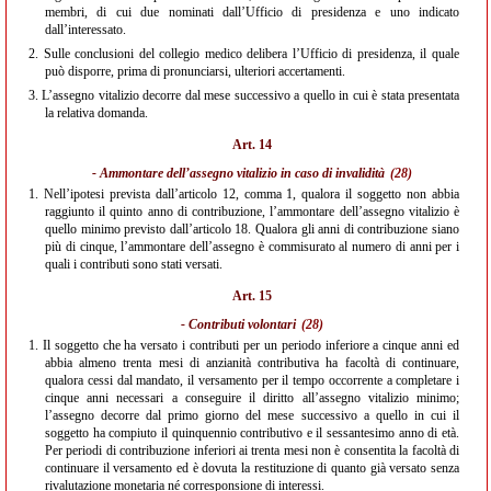
membri, di cui due nominati dall’Ufficio di presidenza e uno indicato
dall’interessato.
2.
Sulle conclusioni del collegio medico delibera l’Ufficio di presidenza, il quale
può disporre, prima di pronunciarsi, ulteriori accertamenti.
3.
L’assegno vitalizio decorre dal mese successivo a quello in cui è stata presentata
la relativa domanda.
Art. 14
- Ammontare dell’assegno vitalizio in caso di invalidità
(28)
1.
Nell’ipotesi prevista dall’articolo 12, comma 1, qualora il soggetto non abbia
raggiunto il quinto anno di contribuzione, l’ammontare dell’assegno vitalizio è
quello minimo previsto dall’articolo 18. Qualora gli anni di contribuzione siano
più di cinque, l’ammontare dell’assegno è commisurato al numero di anni per i
quali i contributi sono stati versati.
Art. 15
- Contributi volontari
(28)
1.
Il soggetto che ha versato i contributi per un periodo inferiore a cinque anni ed
abbia almeno trenta mesi di anzianità contributiva ha facoltà di continuare,
qualora cessi dal mandato, il versamento per il tempo occorrente a completare i
cinque anni necessari a conseguire il diritto all’assegno vitalizio minimo;
l’assegno decorre dal primo giorno del mese successivo a quello in cui il
soggetto ha compiuto il quinquennio contributivo e il sessantesimo anno di età.
Per periodi di contribuzione inferiori ai trenta mesi non è consentita la facoltà di
continuare il versamento ed è dovuta la restituzione di quanto già versato senza
rivalutazione monetaria né corresponsione di interessi.