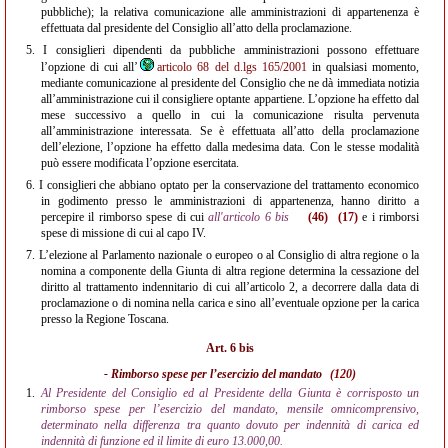
pubbliche); la relativa comunicazione alle amministrazioni di appartenenza è
effettuata dal presidente del Consiglio all’atto della proclamazione.
5.
I consiglieri dipendenti da pubbliche amministrazioni possono effettuare
l’opzione di cui all’
articolo 68 del d.lgs 165/2001
in qualsiasi momento,
mediante comunicazione al presidente del Consiglio che ne dà immediata notizia
all’amministrazione cui il consigliere optante appartiene. L’opzione ha effetto dal
mese successivo a quello in cui la comunicazione risulta pervenuta
all’amministrazione interessata. Se è effettuata all’atto della proclamazione
dell’elezione, l’opzione ha effetto dalla medesima data. Con le stesse modalità
può essere modificata l’opzione esercitata.
6.
I consiglieri che abbiano optato per la conservazione del trattamento economico
in godimento presso le amministrazioni di appartenenza, hanno diritto a
percepire il rimborso spese di cui
all'articolo 6 bis
(46)
(17)
e i rimborsi
spese di missione di cui al capo IV.
7.
L’elezione al Parlamento nazionale o europeo o al Consiglio di altra regione o la
nomina a componente della Giunta di altra regione determina la cessazione del
diritto al trattamento indennitario di cui all’articolo 2, a decorrere dalla data di
proclamazione o di nomina nella carica e sino all’eventuale opzione per la carica
presso la Regione Toscana.
Art. 6 bis
- Rimborso spese per l’esercizio del mandato
(120)
1.
Al Presidente del Consiglio ed al Presidente della Giunta è corrisposto un
rimborso spese per l’esercizio del mandato, mensile omnicomprensivo,
determinato nella differenza tra quanto dovuto per indennità di carica ed
indennità di funzione ed il limite di euro 13.000,00.