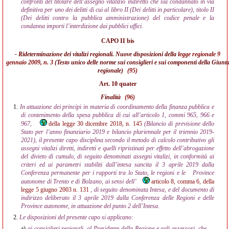
confronti del titolare dell’assegno vitalizio indiretto che sia condannato in via
definitiva per uno dei delitti di cui al libro II (Dei delitti in particolare), titolo II
(Dei delitti contro la pubblica amministrazione) del codice penale e la
condanna importi l’interdizione dai pubblici uffici.
CAPO II bis
- Rideterminazione dei vitalizi regionali. Nuove disposizioni della
legge regionale 9
gennaio 2009, n. 3
(Testo unico delle norme sui consiglieri e sui componenti della Giunt
regionale)
(95)
Art. 10 quater
Finalità
(96)
1.
In attuazione dei principi in materia di coordinamento della finanza pubblica e
di contenimento della spesa pubblica di cui all’articolo 1, commi 965, 966 e
967,
della legge 30 dicembre 2018, n. 145
(Bilancio di previsione dello
Stato per l’anno finanziario 2019 e bilancio pluriennale per il triennio 2019-
2021), il presente capo disciplina secondo il metodo di calcolo contributivo gli
assegni vitalizi diretti, indiretti e quelli ripristinati per effetto dell’abrogazione
del divieto di cumulo, di seguito denominati assegni vitalizi, in conformità ai
criteri ed ai parametri stabiliti dall’intesa sancita il 3 aprile 2019 dalla
Conferenza permanente per i rapporti tra lo Stato, le regioni e le
Province
autonome di Trento e di Bolzano, ai sensi dell’
articolo 8, comma 6, della
legge 5 giugno 2003 n. 131
, di seguito denominata Intesa, e del documento di
indirizzo deliberato il 3 aprile 2019 dalla Conferenza delle Regioni e delle
Province autonome, in attuazione del punto 2 dell’Intesa.
2.
Le disposizioni del presente capo si applicano:
a)
ai consiglieri regionali, al Presidente della Regione e agli assessori, che