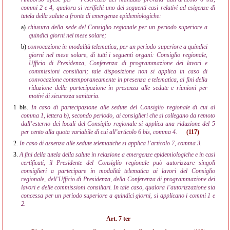
commi 2 e 4, qualora si verifichi uno dei seguenti casi relativi ad esigenze di
tutela della salute a fronte di emergenze epidemiologiche:
a)
chiusura della sede del Consiglio regionale per un periodo superiore a
quindici giorni nel mese solare;
b)
convocazione in modalità telematica, per un periodo superiore a quindici
giorni nel mese solare, di tutti i seguenti organi: Consiglio regionale,
Ufficio di Presidenza, Conferenza di programmazione dei lavori e
commissioni consiliari; tale disposizione non si applica in caso di
convocazione contemporaneamente in presenza e telematica, ai fini della
riduzione della partecipazione in presenza alle sedute e riunioni per
motivi di sicurezza sanitaria.
1 bis.
In caso di partecipazione alle sedute del Consiglio regionale di cui al
comma 1, lettera b), secondo periodo, ai consiglieri che si collegano da remoto
dall’esterno dei locali del Consiglio regionale si applica una riduzione del 5
per cento alla quota variabile di cui all’articolo 6 bis, comma 4.
(117)
2.
In caso di assenza alle sedute telematiche si applica l’articolo 7, comma 3.
3.
A fini della tutela della salute in relazione a emergenze epidemiologiche e in casi
certificati, il Presidente del Consiglio regionale può autorizzare singoli
consiglieri a partecipare in modalità telematica ai lavori del Consiglio
regionale, dell’Ufficio di Presidenza, della Conferenza di programmazione dei
lavori e delle commissioni consiliari. In tale caso, qualora l’autorizzazione sia
concessa per un periodo superiore a quindici giorni, si applicano i commi 1 e
2.
Art. 7 ter