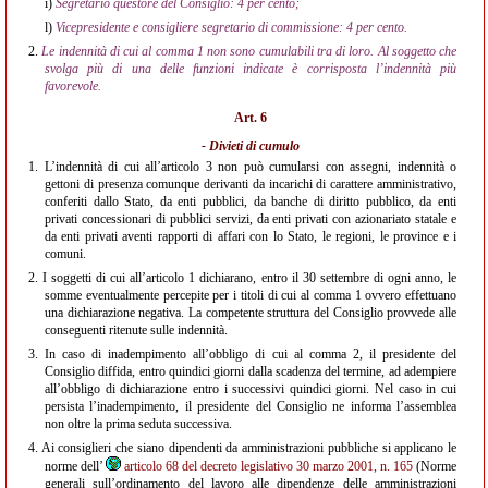
i)
Segretario questore del Consiglio: 4 per cento;
l)
Vicepresidente e consigliere segretario di commissione: 4 per cento.
2.
Le indennità di cui al comma 1 non sono cumulabili tra di loro. Al soggetto che
svolga più di una delle funzioni indicate è corrisposta l’indennità più
favorevole.
Art. 6
- Divieti di cumulo
1.
L’indennità di cui all’articolo 3 non può cumularsi con assegni, indennità o
gettoni di presenza comunque derivanti da incarichi di carattere amministrativo,
conferiti dallo Stato, da enti pubblici, da banche di diritto pubblico, da enti
privati concessionari di pubblici servizi, da enti privati con azionariato statale e
da enti privati aventi rapporti di affari con lo Stato, le regioni, le province e i
comuni.
2.
I soggetti di cui all’articolo 1 dichiarano, entro il 30 settembre di ogni anno, le
somme eventualmente percepite per i titoli di cui al comma 1 ovvero effettuano
una dichiarazione negativa. La competente struttura del Consiglio provvede alle
conseguenti ritenute sulle indennità.
3.
In caso di inadempimento all’obbligo di cui al comma 2, il presidente del
Consiglio diffida, entro quindici giorni dalla scadenza del termine, ad adempiere
all’obbligo di dichiarazione entro i successivi quindici giorni. Nel caso in cui
persista l’inadempimento, il presidente del Consiglio ne informa l’assemblea
non oltre la prima seduta successiva.
4.
Ai consiglieri che siano dipendenti da amministrazioni pubbliche si applicano le
norme dell’
articolo 68 del decreto legislativo 30 marzo 2001, n. 165
(Norme
generali sull’ordinamento del lavoro alle dipendenze delle amministrazioni