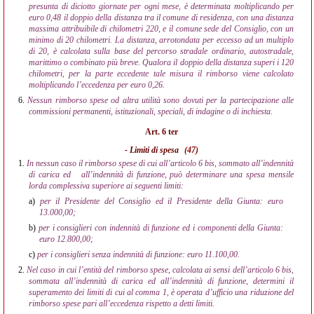
presunta di diciotto giornate per ogni mese, è determinata moltiplicando per
euro 0,48 il doppio della distanza tra il comune di residenza, con una distanza
massima attribuibile di chilometri 220, e il comune sede del Consiglio, con un
minimo di 20 chilometri. La distanza, arrotondata per eccesso ad un multiplo
di 20, è calcolata sulla base del percorso stradale ordinario, autostradale,
marittimo o combinato più breve. Qualora il doppio della distanza superi i 120
chilometri, per la parte eccedente tale misura il rimborso viene calcolato
moltiplicando l’eccedenza per euro 0,26.
6.
Nessun rimborso spese od altra utilità sono dovuti per la partecipazione alle
commissioni permanenti, istituzionali, speciali, di indagine o di inchiesta.
Art. 6 ter
- Limiti di spesa
(47)
1.
In nessun caso il rimborso spese di cui all’articolo 6 bis, sommato all’indennità
di carica ed
all’indennità di funzione, può determinare una spesa mensile
lorda complessiva superiore ai seguenti limiti:
a)
per il Presidente del Consiglio ed il Presidente della Giunta: euro
13.000,00;
b)
per i consiglieri con indennità di funzione ed i componenti della Giunta:
euro 12.800,00;
c)
per i consiglieri senza indennità di funzione: euro 11.100,00.
2.
Nel caso in cui l’entità del rimborso spese, calcolata ai sensi dell’articolo 6 bis,
sommata all’indennità di carica ed all’indennità di funzione, determini il
superamento dei limiti di cui al comma 1, è operata d’ufficio una riduzione del
rimborso spese pari all’eccedenza rispetto a detti limiti.