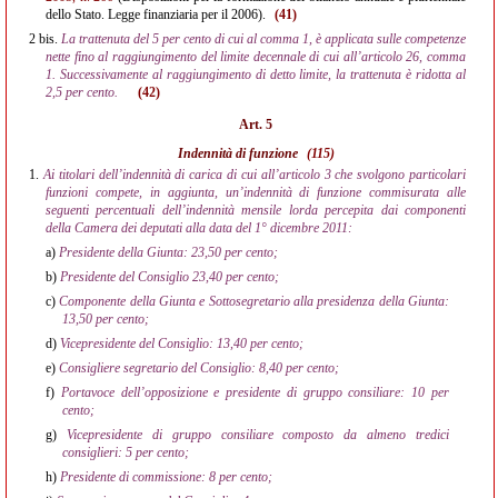
dello Stato. Legge finanziaria per il 2006).
(41)
2 bis.
La trattenuta del 5 per cento di cui al comma 1, è applicata sulle competenze
nette fino al raggiungimento del limite decennale di cui all’articolo 26, comma
1. Successivamente al raggiungimento di detto limite, la trattenuta è ridotta al
2,5 per cento.
(42)
Art. 5
Indennità di funzione
(115)
1.
Ai titolari dell’indennità di carica di cui all’articolo 3 che svolgono particolari
funzioni compete, in aggiunta, un’indennità di funzione commisurata alle
seguenti percentuali dell’indennità mensile lorda percepita dai componenti
della Camera dei deputati alla data del 1° dicembre 2011:
a)
Presidente della Giunta: 23,50 per cento;
b)
Presidente del Consiglio 23,40 per cento;
c)
Componente della Giunta e Sottosegretario alla presidenza della Giunta:
13,50 per cento;
d)
Vicepresidente del Consiglio: 13,40 per cento;
e)
Consigliere segretario del Consiglio: 8,40 per cento;
f)
Portavoce dell’opposizione e presidente di gruppo consiliare: 10 per
cento;
g)
Vicepresidente di gruppo consiliare composto da almeno tredici
consiglieri: 5 per cento;
h)
Presidente di commissione: 8 per cento;