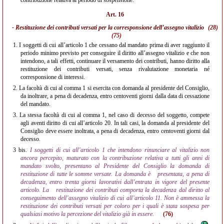
contribuzione relativa al periodo di sospensione.
Art. 16
- Restituzione dei contributi versati per la corresponsione dell’assegno vitalizio
(28)
(75)
1.
I soggetti di cui all’articolo 1 che cessano dal mandato prima di aver raggiunto il
periodo minimo previsto per conseguire il diritto all’assegno vitalizio e che non
intendono, a tali effetti, continuare il versamento dei contributi, hanno diritto alla
restituzione dei contributi versati, senza rivalutazione monetaria né
corresponsione di interessi.
2.
La facoltà di cui al comma 1 si esercita con domanda al presidente del Consiglio,
da inoltrare, a pena di decadenza, entro centoventi giorni dalla data di cessazione
del mandato.
3.
La stessa facoltà di cui al comma 1, nel caso di decesso del soggetto, compete
agli aventi diritto di cui all’articolo 20. In tali casi, la domanda al presidente del
Consiglio deve essere inoltrata, a pena di decadenza, entro centoventi giorni dal
decesso.
3 bis.
I soggetti di cui all’articolo 1 che intendono rinunciare al vitalizio non
ancora percepito, maturato con la contribuzione relativa a tutti gli anni di
mandato svolto, presentano al Presidente del Consiglio la domanda di
restituzione di tutte le somme versate. La domanda è
presentata, a pena di
decadenza, entro trenta giorni lavorativi dall’entrata in vigore del presente
articolo. La
restituzione dei contributi comporta la decadenza dal diritto al
conseguimento dell’assegno vitalizio di cui all’articolo 11. Non è ammessa la
restituzione dei contributi versati per coloro per i quali è stata sospesa per
qualsiasi motivo la percezione del vitalizio già in essere.
(76)