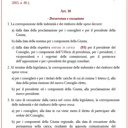
2003, n. 80
).
Art. 10
- Decorrenza e cessazione
1.
La corresponsione delle indennità e dei rimborsi delle spese decorre:
a)
dalla data della proclamazione per i consiglieri e per il presidente della
Giunta;
b)
dalla data della nomina per i componenti della Giunta;
c)
dalla data della rispettiva
entrata in carica
(93)
per il presidente del
Consiglio, per i componenti dell’Ufficio di presidenza, per i presidenti, i
vicepresidenti e i segretari delle commissioni, per il portavoce
dell’opposizione e per i presidenti dei gruppi consiliari.
2.
Al termine della legislatura, la corresponsione delle indennità e dei rimborsi delle
spese cessa:
a)
per i consiglieri e per i titolari delle cariche di cui al comma 1 lettera c), alla
data della prima riunione del nuovo Consiglio eletto;
b)
per il presidente ed i componenti della Giunta, alla proclamazione del
nuovo presidente.
3.
In caso di cessazione dalla carica nel corso della legislatura, la corresponsione
delle indennità e dei rimborsi delle spese cessa:
a)
per i consiglieri, alla data in cui viene meno il diritto di partecipare alle
sedute del Consiglio;
b)
per i componenti della Giunta regionale, alla data di cessazione della
permanenza nella carica, risultante da apposita comunicazione del