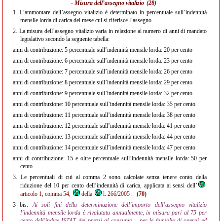
- Misura dell’assegno vitalizio
(28)
1.
L’ammontare dell’assegno vitalizio è determinato in percentuale sull’indennità
mensile lorda di carica del mese cui si riferisce l’assegno.
2.
La misura dell’assegno vitalizio varia in relazione al numero di anni di mandato
legislativo secondo la seguente tabella:
anni di contribuzione: 5 percentuale sull’indennità mensile lorda: 20 per cento
anni di contribuzione: 6 percentuale sull’indennità mensile lorda: 23 per cento
anni di contribuzione: 7 percentuale sull’indennità mensile lorda: 26 per cento
anni di contribuzione: 8 percentuale sull’indennità mensile lorda: 29 per cento
anni di contribuzione: 9 percentuale sull’indennità mensile lorda: 32 per cento
anni di contribuzione: 10 percentuale sull’indennità mensile lorda: 35 per cento
anni di contribuzione: 11 percentuale sull’indennità mensile lorda: 38 per cento
anni di contribuzione: 12 percentuale sull’indennità mensile lorda: 41 per cento
anni di contribuzione: 13 percentuale sull’indennità mensile lorda: 44 per cento
anni di contribuzione: 14 percentuale sull’indennità mensile lorda: 47 per cento
anni di contribuzione: 15 e oltre percentuale sull’indennità mensile lorda: 50 per
cento
3.
Le percentuali di cui al comma 2 sono calcolate senza tenere conto della
riduzione del 10 per cento dell’indennità di carica, applicata ai sensi dell’
articolo 1, comma 54,
della
l. 266/2005
.
(70)
3 bis.
Ai soli fini della determinazione dell’importo dell’assegno vitalizio
l’indennità mensile lorda è rivalutata annualmente, in misura pari al 75 per
cento dell’indice ISTAT dei prezzi al consumo
per le famiglie di operai ed