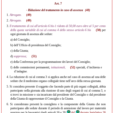
Art. 7
- Riduzione del trattamento in caso di assenza
(48)
1.
Abrogato.
(49)
2.
Abrogato.
(49)
3.
Il trattamento di cui all'articolo 6 bis è ridotto di 50,00 euro oltre al 5 per cento
della quota variabile di cui al comma 4 dello stesso articolo 6 bis
(50)
per
ogni giornata di assenza alle sedute:
a)
del Consiglio;
b)
dell’Ufficio di presidenza del Consiglio;
c)
della Giunta;
d)
soppressa;
(51)
e)
della Conferenza per la programmazione dei lavori del Consiglio;
f)
delle commissioni permanenti,
istituzionali,
(52)
speciali, d’inchiesta e
d’indagine.
4.
La riduzione di cui al comma 3 si applica anche nel caso di assenza ad una delle
sedute che il medesimo organo collegiale tiene nell’arco della stessa giornata.
5.
Si considera presente il soggetto che facendo parte di più organi collegiali, abbia
partecipato nella giornata alla riunione di uno degli organi di cui al comma 3, o
si trovi in missione o sia incaricato dal presidente del Consiglio o dal presidente
della Giunta di rappresentare il Consiglio o la Giunta.
6.
Si considerano presenti la consigliera e la componente della Giunta che non
partecipano alle sedute durante il periodo di astensione dal lavoro per maternità
previsto per le lavoratrici dagli articoli 16 e 20
del
decreto legislativo 26