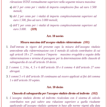
rilevazione ISTAT eventualmente superiore nella seguente misura massima:
a)
del 3 per cento per i vitalizi di importo complessivo fino ad euro 1.500
mensili;
b)
del 2 per cento per i vitalizi di importo complessivamente superiore ad
euro 1.500, fino ad euro 3.000 mensili;
c)
dell’1 per cento per i vitalizi di importo complessivamente superiore ad
euro 3.000.
(119)
Art. 10 novies
Misura massima dell’assegno vitalizio rideterminato
(101)
1.
Dall’entrata in vigore del presente capo la misura dell’assegno vitalizio
antecedente alla rideterminazione con il metodo di calcolo contributivo di cui
agli articoli 18 e 27 costituisce l’importo
massimo erogabile a seguito della
rideterminazione e termine di paragone per la determinazione delle clausole di
salvaguardia di cui all’articolo 10 decies.
2.
I commi 1, 3 bis, 4, 5 e 6 dell’articolo 18 e il comma 4 dell’articolo 27 sono
abrogati.
3.
I commi 5 e 6 dell’articolo 18 continuano ad essere applicati ai fini del comma
1 e dell’articolo 10 septies.
Art. 10 decies
Clausola di salvaguardia per l’assegno vitalizio diretto ed indiretto
(102)
1.
L’assegno vitalizio diretto ed indiretto ricalcolato con il sistema di calcolo
contributivo non può subire una riduzione superiore a quella risultante
applicando all’assegno vitalizio spettante in base alle norme vigenti alla data