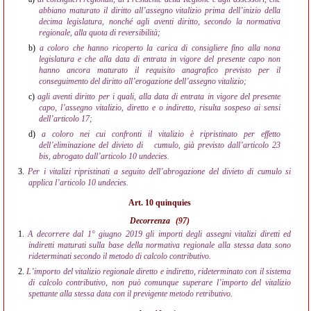
abbiano maturato il diritto all’assegno vitalizio prima dell’inizio della
decima legislatura, nonché agli aventi diritto, secondo la normativa
regionale, alla quota di reversibilità;
b)
a coloro che hanno ricoperto la carica di consigliere fino alla nona
legislatura e che alla data di entrata in vigore del presente capo non
hanno ancora maturato il requisito anagrafico previsto per il
conseguimento del diritto all’erogazione dell’assegno vitalizio;
c)
agli aventi diritto per i quali, alla data di entrata in vigore del presente
capo, l’assegno vitalizio, diretto e o indiretto, risulta sospeso ai sensi
dell’articolo 17;
d)
a coloro nei cui confronti il vitalizio è ripristinato per effetto
dell’eliminazione del divieto di
cumulo, già previsto dall’articolo 23
bis, abrogato dall’articolo 10 undecies.
3.
Per i vitalizi ripristinati a seguito dell’abrogazione del divieto di cumulo si
applica l’articolo 10 undecies.
Art. 10 quinquies
Decorrenza
(97)
1.
A decorrere dal 1° giugno 2019 gli importi degli assegni vitalizi diretti ed
indiretti maturati sulla base della normativa regionale alla stessa data sono
rideterminati secondo il metodo di calcolo contributivo.
2.
L’importo del vitalizio regionale diretto e indiretto, rideterminato con il sistema
di calcolo contributivo, non può comunque superare l’importo del vitalizio
spettante alla stessa data con il previgente metodo retributivo.