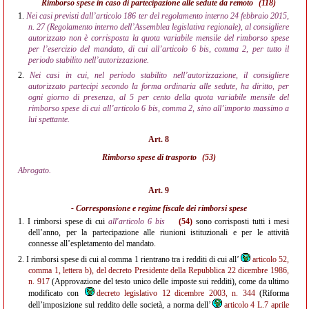
Rimborso spese in caso di partecipazione alle sedute da remoto
(118)
1.
Nei casi previsti dall’articolo 186 ter del regolamento interno 24 febbraio 2015,
n. 27 (Regolamento interno dell’Assemblea legislativa regionale), al consigliere
autorizzato non è corrisposta la quota variabile mensile del rimborso spese
per l’esercizio del mandato, di cui all’articolo 6 bis, comma 2, per tutto il
periodo stabilito nell’autorizzazione.
2.
Nei casi in cui, nel periodo stabilito nell’autorizzazione, il consigliere
autorizzato partecipi secondo la forma ordinaria alle sedute, ha diritto, per
ogni giorno di presenza, al 5 per cento della quota variabile mensile del
rimborso spese di cui all’articolo 6 bis, comma 2, sino all’importo massimo a
lui spettante.
Art. 8
Rimborso spese di trasporto
(53)
Abrogato.
Art. 9
- Corresponsione e regime fiscale dei rimborsi spese
1.
I rimborsi spese di cui
all'articolo 6 bis
(54)
sono corrisposti tutti i mesi
dell’anno, per la partecipazione alle riunioni istituzionali e per le attività
connesse all’espletamento del mandato.
2.
I rimborsi spese di cui al comma 1 rientrano tra i redditi di cui all’
articolo 52,
comma 1, lettera b), del decreto Presidente della Repubblica 22 dicembre 1986,
n. 917
(Approvazione del testo unico delle imposte sui redditi), come da ultimo
modificato con
decreto legislativo 12 dicembre 2003, n. 344
(Riforma
dell’imposizione sul reddito delle società, a norma dell’
articolo 4 L.7 aprile