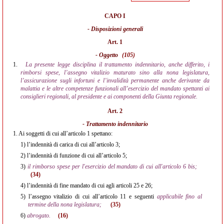
CAPO I
- Disposizioni generali
Art. 1
- Oggetto
(105)
1.
La presente legge disciplina il trattamento indennitario, anche differito, i
rimborsi spese, l’assegno vitalizio maturato sino alla nona legislatura,
l’assicurazione sugli infortuni e l’invalidità permanente anche derivante da
malattia e le altre competenze funzionali all’esercizio del mandato spettanti ai
consiglieri regionali, al presidente e ai componenti della Giunta regionale.
Art. 2
- Trattamento indennitario
1.
Ai soggetti di cui all’articolo 1 spettano:
1)
l’indennità di carica di cui all’articolo 3;
2)
l’indennità di funzione di cui all’articolo 5;
3)
il rimborso spese per l'esercizio del mandato di cui all'articolo 6 bis;
(34)
4)
l’indennità di fine mandato di cui agli articoli 25 e 26;
5)
l’assegno vitalizio di cui all’articolo 11 e seguenti
applicabile fino al
termine della nona legislatura;
(35)
6)
abrogato.
(16)