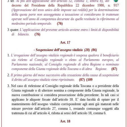
3 ter.
Ai fini dell’applicazione dell’articolo 52, comma 1, lettera b), del
decreto del Presidente della Repubblica 22 dicembre 1986, n. 917
(Approvazione del testo unico delle imposte sui redditi) per la determinazione
della quota parte non assoggettata a tassazione si considerano le trattenute
operate nell’anno di competenza decurtate da quelle restituite in riferimento al
medesimo periodo temporale.
(76)
3 quater.
L’applicazione del presente articolo avviene entro i limiti di disponibilità
di
bilancio.
(76)
Art. 17
- Sospensione dell’assegno vitalizio
(28)
(86)
1.
L’erogazione dell’assegno vitalizio regionale è sospesa qualora il beneficiario
sia rieletto al Consiglio regionale o eletto al Parlamento europeo, al
Parlamento nazionale, al Consiglio regionale di altra Regione o nominato
componente della Giunta regionale della Toscana o di altra
Regione.
(87)
2.
Il primo giorno del mese successivo alla cessazione della causa di sospensione
il diritto all’assegno vitalizio viene ripristinato.
(87)
(109
3.
Nel caso di rielezione al Consiglio regionale della Toscana o a presidente della
Giunta regionale o di ulteriore nomina a componente della Giunta regionale, la
nuova contribuzione si considera prosecuzione della precedente. In tali casi si
applicano le aliquote fissate dall’articolo 18. E’ data facoltà di optare per il
mantenimento dell’assegno vitalizio corrispondente agli anni già maturati nelle
misure previste dall’articolo 27, comma 1, restando comunque soggetti alla
trattenuta di cui all’articolo 4, ridotta ai sensi dell’articolo 18, comma 6.
Art. 18