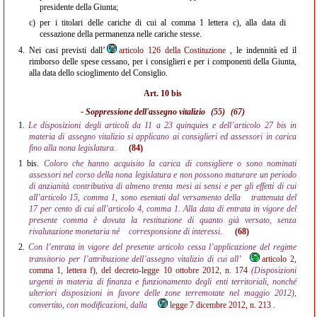
presidente della Giunta;
c)
per i titolari delle cariche di cui al comma 1 lettera c), alla data di
cessazione della permanenza nelle cariche stesse.
4.
Nei casi previsti dall’
articolo 126 della Costituzione
, le indennità ed il
rimborso delle spese cessano, per i consiglieri e per i componenti della Giunta,
alla data dello scioglimento del Consiglio.
Art. 10 bis
- Soppressione dell'assegno vitalizio
(55)
(67)
1.
Le disposizioni degli articoli da 11 a 23 quinquies e dell’articolo 27 bis in
materia di assegno vitalizio si applicano ai consiglieri ed assessori in carica
fino alla nona legislatura.
(84)
1 bis.
Coloro che hanno acquisito la carica di consigliere o sono nominati
assessori nel corso della nona legislatura e non possono maturare un periodo
di anzianità contributiva di almeno trenta mesi ai sensi e per gli effetti di cui
all’articolo 15, comma 1, sono esentati dal versamento della
trattenuta del
17 per cento di cui all’articolo 4, comma 1. Alla data di entrata in vigore del
presente comma è dovuta la restituzione di quanto già versato, senza
rivalutazione monetaria né
corresponsione di interessi.
(68)
2.
Con l’entrata in vigore del presente articolo cessa l’applicazione del regime
transitorio per l’attribuzione dell’assegno vitalizio di cui all’
articolo 2,
comma 1, lettera f), del decreto-legge 10 ottobre 2012, n. 174
(Disposizioni
urgenti in materia di finanza e funzionamento degli enti territoriali, nonché
ulteriori disposizioni in favore delle zone terremotate nel maggio 2012),
convertito, con modificazioni, dalla
legge 7 dicembre 2012, n. 213
.