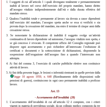
1.
I soggetti di cui all’articolo 1 i quali divengano totalmente e permanentemente
inabili al lavoro nel corso dell’esercizio del proprio mandato, hanno diritto
all’assegno vitalizio indipendentemente dall’età e dalla durata effettiva del
mandato stesso.
2.
Qualora l’inabilità totale e permanente al lavoro sia dovuta a cause dipendenti
dall’esercizio del mandato, l’assegno spetta anche se essa si verifichi o sia
provata dopo la cessazione del mandato, ma entro il termine di cinque anni dalla
cessazione stessa.
3.
Se nonostante la dichiarazione di inabilità il soggetto svolge un’attività
continuativa di lavoro dipendente od autonomo, l’assegno vitalizio non spetta, e
se già concesso è revocato. Il competente ufficio del Consiglio regionale può
disporre ogni accertamento e può richiedere all’interessato l’esibizione di
certificati o documenti e la sottoscrizione di dichiarazioni, disponendo la
sospensione dell’erogazione dell’assegno fino a quando l’interessato non
adempia.
4.
Ai fini del comma 3, l’esercizio di cariche pubbliche elettive non costituisce
attività di lavoro.
5.
Ai fini della presente legge, le lesioni o infermità rientranti in quelle previste dalla
legge 10 agosto 1950, n. 648
(Riordinamento delle disposizioni sulle
pensioni di guerra), costituiscono in ogni caso permanente inabilità a proficuo
lavoro.
Art. 13
- Accertamento dell’invalidità
(28)
1.
L’accertamento dell’invalidità di cui all’articolo 12 è compiuto, con i criteri
vigenti in materia di previdenza sociale, da un collegio medico composto da tre