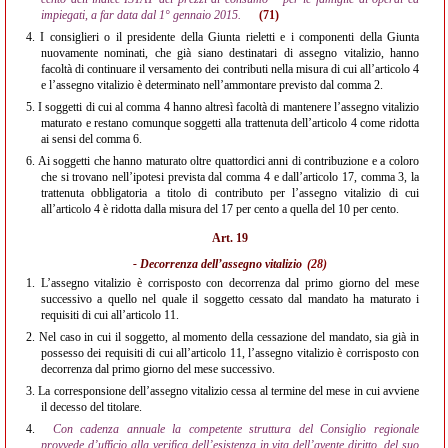
impiegati, a far data dal 1° gennaio 2015.
(71)
4.
I consiglieri o il presidente della Giunta rieletti e i componenti della Giunta
nuovamente nominati, che già siano destinatari di assegno vitalizio, hanno
facoltà di continuare il versamento dei contributi nella misura di cui all’articolo 4
e l’assegno vitalizio è determinato nell’ammontare previsto dal comma 2.
5.
I soggetti di cui al comma 4 hanno altresì facoltà di mantenere l’assegno vitalizio
maturato e restano comunque soggetti alla trattenuta dell’articolo 4 come ridotta
ai sensi del comma 6.
6.
Ai soggetti che hanno maturato oltre quattordici anni di contribuzione e a coloro
che si trovano nell’ipotesi prevista dal comma 4 e dall’articolo 17, comma 3, la
trattenuta obbligatoria a titolo di contributo per l’assegno vitalizio di cui
all’articolo 4 è ridotta dalla misura del 17 per cento a quella del 10 per cento.
Art. 19
- Decorrenza dell’assegno vitalizio
(28)
1.
L’assegno vitalizio è corrisposto con decorrenza dal primo giorno del mese
successivo a quello nel quale il soggetto cessato dal mandato ha maturato i
requisiti di cui all’articolo 11.
2.
Nel caso in cui il soggetto, al momento della cessazione del mandato, sia già in
possesso dei requisiti di cui all’articolo 11, l’assegno vitalizio è corrisposto con
decorrenza dal primo giorno del mese successivo.
3.
La corresponsione dell’assegno vitalizio cessa al termine del mese in cui avviene
il decesso del titolare.
4.
Con cadenza annuale la competente struttura del Consiglio regionale
provvede d’ufficio alla verifica dell’esistenza in vita dell’avente diritto, del suo