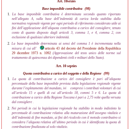
Art. 10sexies
Base imponibile contributiva
(98)
1.
La base imponibile contributiva è determinata secondo quanto riportato
nell’allegato A, sulla base dell’indennità di carica lorda stabilita dalla
normativa regionale vigente per ogni periodo di riferimento considerato utile ai
fini dell’applicazione dell’aliquota contributiva a carico del consigliere, tenuto
conto di quanto disposto dagli articoli 3, comma 1, e 4, comma 2, con
esclusione di qualsiasi ulteriore indennità.
2.
La base imponibile determinata ai sensi del comma 1 è incrementata nella
misura di cui all’
articolo 43 del decreto del Presidente della Repubblica
29 dicembre 1973 n. 1092
(Approvazione del testo unico delle norme sul
trattamento di quiescenza dei dipendenti civili e militari dello Stato).
Art. 10 septies
Quota contributiva a carico del soggetto e della Regione
(99)
1.
La quota di contribuzione a carico del consigliere è pari all’aliquota
percentuale della base imponibile prevista dalla legislazione regionale vigente
durante l’espletamento del mandato, ivi
compresi i contributi volontari di cui
all’articolo 15 e quelli di cui all’articolo 18, commi 5 e 6. La quota di
contribuzione a carico della Regione Toscana è pari a 2,75 volte quella versata
dal consigliere .
2.
Nei periodi in cui la legislazione regionale ha stabilito in modo indistinto la
percentuale di contribuzione relativa alla maturazione dell’assegno vitalizio e
dell’indennità di fine mandato, ai fini del ricalcolo con il metodo contributivo si
considera l’aliquota relativa all’ultimo periodo in cui è identificata la quota di
contribuzione finalizzata al solo vitalizio.