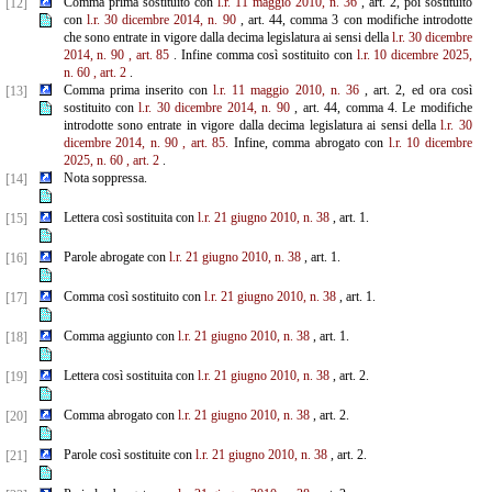
Comma prima sostituito con
l.r. 11 maggio 2010, n. 36
, art. 2, poi sostituito
[12]
con
l.r. 30 dicembre 2014, n. 90
, art. 44, comma 3 con modifiche introdotte
che sono entrate in vigore dalla decima legislatura ai sensi della
l.r. 30 dicembre
2014, n. 90
, art. 85
. Infine comma così sostituito con
l.r. 10 dicembre 2025,
n. 60
, art.
2
.
Comma prima inserito con
l.r. 11 maggio 2010, n. 36
, art. 2, ed ora così
[13]
sostituito con
l.r. 30 dicembre
2014, n. 90
, art. 44, comma 4. Le modifiche
introdotte sono entrate in vigore dalla decima legislatura ai sensi della
l.r. 30
dicembre 2014, n. 90
, art. 85.
Infine, comma abrogato con
l.r. 10 dicembre
2025, n. 60
, art. 2
.
Nota soppressa.
[14]
Lettera così sostituita con
l.r. 21 giugno 2010, n. 38
, art. 1.
[15]
Parole abrogate con
l.r. 21 giugno 2010, n. 38
, art. 1.
[16]
Comma così sostituito con
l.r. 21 giugno 2010, n. 38
, art. 1.
[17]
Comma aggiunto con
l.r. 21 giugno 2010, n. 38
, art. 1.
[18]
Lettera così sostituita con
l.r. 21 giugno 2010, n. 38
, art. 2.
[19]
Comma abrogato con
l.r. 21 giugno 2010, n. 38
, art. 2.
[20]
Parole così sostituite con
l.r. 21 giugno 2010, n. 38
, art. 2.
[21]