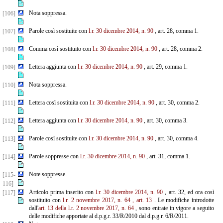
Nota soppressa.
[106]
Parole così sostituite con
l.r. 30 dicembre 2014, n. 90
, art. 28, comma 1.
[107]
Comma così sostituito con
l.r. 30 dicembre 2014, n. 90
, art. 28, comma 2.
[108]
Lettera aggiunta con
l.r. 30 dicembre 2014, n. 90
, art. 29, comma 1.
[109]
Nota soppressa.
[110]
Lettera così sostituita con
l.r. 30 dicembre 2014, n. 90
, art. 30, comma 2.
[111]
Lettera aggiunta con
l.r. 30 dicembre 2014, n. 90
, art. 30, comma 3.
[112]
Parole così sostituite con
l.r. 30 dicembre 2014, n. 90
, art. 30, comma 4.
[113]
Parole soppresse con
l.r. 30 dicembre 2014, n. 90
, art. 31, comma 1.
[114]
Note soppresse.
[115-
116]
Articolo prima inserito con
l.r. 30 dicembre 2014, n. 90
, art. 32, ed ora così
[117]
sostituito con
l.r. 2 novembre
2017, n. 64
, art. 13
. Le modifiche introdotte
dall'
art. 13 della l.r. 2 novembre 2017, n. 64
, sono entrate in vigore a seguito
delle modifiche apportate al d.p.g.r. 33/R/2010 dal d.p.g.r. 6/R/2011.