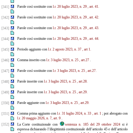
Parole così sostituite con
l.r. 20 luglio 2023, n. 29
, art. 41.
[341]
Parole così sostituite con
l.r. 20 luglio 2023, n. 29
, art. 42.
[342]
Parole così sostituite con
l.r. 20 luglio 2023, n. 29
, art. 43.
[343]
Parole così sostituite con
l.r. 20 luglio 2023, n. 29
, art. 44.
[344]
Periodo aggiunto con
l.r. 2 agosto 2023, n. 37
, art 1.
[345]
Comma inserito con
l.r. 3 luglio 2023, n. 25
, art.27
.
[346]
Parole così sostituite con
l.r. 3 luglio 2023, n. 25
, art.27.
[347]
Parole inserite con
l.r. 3 luglio 2023, n. 25
, art.28.
[348]
Parole inserite con
l.r. 3 luglio 2023, n. 25
, art.29.
[349]
Parole aggiunte con
l.r. 3 luglio 2023, n. 25
, art.29.
[350]
Comma prima aggiunto con
l.r. 31 luglio 2024, n. 33
, art. 1
; poi abrogato con
[351]
l.r. 20 maggio 2026, n. 7, art. 9
.
[352]
La Corte costituzionale con
sentenza n. 185 del 29 ottobre 2024
si è
espressa dichiarando l’illegittimità costituzionale dell’articolo 45 e dell’articolo