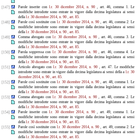
Parole inserite con
l.r. 30 dicembre 2014, n. 90
, art. 46, comma 1. Le
[147]
modifiche introdotte sono entrate in vigore dalla decima legislatura ai sensi
della
l.r. 30 dicembre 2014, n. 90
, art. 85.
Parole così sostituite con
l.r. 30 dicembre 2014, n. 90
, art. 46, comma 2. Le
[148]
modifiche introdotte sono entrate in vigore dalla decima legislatura ai sensi
della
l.r. 30 dicembre 2014, n. 90
, art. 85.
Comma abrogato con
l.r. 30 dicembre 2014, n. 90
, art. 46, comma 3. Le
[149]
modifiche introdotte sono entrate in vigore dalla decima legislatura ai sensi
della
l.r. 30 dicembre 2014, n. 90
, art. 85.
Parola soppressa con
l.r. 30 dicembre 2014, n. 90
, art. 46, comma 4. Le
[150]
modifiche introdotte sono entrate in vigore dalla decima legislatura ai sensi
della
l.r. 30 dicembre 2014, n. 90
, art. 85.
Articolo abrogato con
l.r. 30 dicembre 2014, n. 90
, art. 47. Le modifiche
[151]
introdotte sono entrate in vigore dalla decima legislatura ai sensi della a
l.r. 30
dicembre 2014, n. 90
, art. 85.
Parole così sostituite con
l.r. 30 dicembre 2014, n. 90
, art. 48, comma 1. Le
[152]
modifiche introdotte sono entrate in vigore dalla decima legislatura ai sensi
della
l.r. 30 dicembre 2014, n. 90
, art. 85.
Comma abrogato con
l.r. 30 dicembre 2014, n. 90
, art. 48, comma 2. Le
[153]
modifiche introdotte sono entrate in vigore dalla decima legislatura ai sensi
della
l.r. 30 dicembre 2014, n. 90
, art. 85.
Parole inserite con
l.r. 30 dicembre 2014, n. 90
, art. 49, comma 1. Le
[154]
modifiche introdotte sono entrate in vigore dalla decima legislatura ai sensi
della
l.r. 30 dicembre 2014, n. 90
, art. 85.
Parole così sostituite con
l.r. 30 dicembre 2014, n. 90
, art. 49, comma 2. Le
[155]
modifiche introdotte sono entrate in vigore dalla decima legislatura ai sensi
della
l.r. 30 dicembre 2014, n. 90
, art. 85.