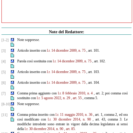
Note del Redattore:
Note soppresse.
[1-2]
Articolo inserito con
l.r. 14 dicembre 2009, n. 75
, art. 101.
[3]
Parola così sostituita con
l.r. 14 dicembre 2009, n. 75
, art. 102.
[4]
Articolo inserito con
l.r. 14 dicembre 2009, n. 75
, art. 103.
[5]
Articolo inserito con
l.r. 14 dicembre 2009, n. 75
, art. 104.
[6]
Comma prima aggiunto con
l.r. 8 febbraio 2010, n. 4
, art. 2; poi comma così
[7]
sostituito con
l.r. 5 agosto 2022, n. 29
, art. 55
, comma 5.
Note soppresse.
[8-10]
Comma prima inserito con
l.r. 11 maggio 2010, n. 36
, art. 1, comma 2, ed ora
[11]
così modificato con
l.r. 30
dicembre 2014, n. 90
, art. 43, comma 3. Le
modifiche introdotte sono entrate in vigore dalla decima legislatura ai sensi
della
l.r. 30 dicembre 2014, n. 90
, art. 85.