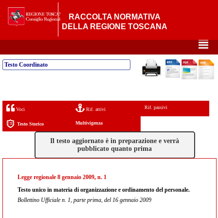
RACCOLTA NORMATIVA
DELLA REGIONE TOSCANA
²
Testo Coordinato
Rif. passivi
Voci
Rif. attivi
Multivigenza
Testo Storico
Il testo aggiornato è in preparazione e verrà
pubblicato quanto prima
Legge regionale 8 gennaio 2009, n. 1
Testo unico in materia di organizzazione e ordinamento del personale.
Bollettino Ufficiale n. 1, parte prima, del 16 gennaio 2009