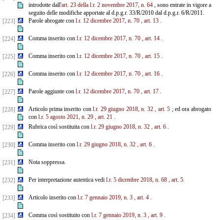
introdotte dall'
art. 23 della l.r. 2 novembre 2017, n. 64
, sono entrate in vigore a
seguito delle modifiche apportate al d.p.g.r. 33/R/2010 dal d.p.g.r. 6/R/2011.
Parole abrogate con
l.r. 12 dicembre 2017, n. 70
, art. 13
.
[223]
Comma inserito con
l.r. 12 dicembre 2017, n. 70
, art. 14
.
[224]
Comma inserito con
l.r. 12 dicembre 2017, n. 70
, art. 15
.
[225]
Comma inserito con
l.r. 12 dicembre 2017, n. 70
, art. 16
.
[226]
Parole aggiunte con
l.r. 12 dicembre 2017, n. 70
, art. 17
.
[227]
Articolo prima inserito con
l.r. 29 giugno 2018, n. 32
, art. 5
; ed ora abrogato
[228]
con
l.r. 5 agosto 2021, n. 29
, art. 21
.
Rubrica così sostituita con
l.r. 29 giugno 2018, n. 32
, art. 6
.
[229]
Comma inserito con
l.r. 29 giugno 2018, n. 32
, art. 6
.
[230]
Nota soppressa.
[231]
Per interpretazione autentica vedi
l.r. 5 dicembre 2018, n. 68
, art. 5.
[232]
Articolo inserito con
l.r. 7 gennaio 2019, n. 3
, art. 4
.
[233]
Comma così sostituito con
l.r. 7 gennaio 2019, n. 3
, art. 9
.
[234]