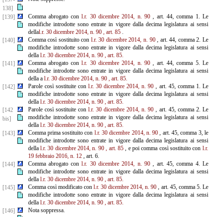
138]
Comma abrogato con
l.r. 30 dicembre 2014, n. 90
, art. 44, comma 1. Le
[139]
modifiche introdotte sono entrate in vigore dalla decima legislatura ai sensi
della
l.r. 30 dicembre 2014, n. 90
, art. 85
.
Comma così sostituito con
l.r. 30 dicembre 2014, n. 90
, art. 44, comma 2. Le
[140]
modifiche introdotte sono entrate in vigore dalla decima legislatura ai sensi
della
l.r. 30 dicembre 2014, n. 90
, art. 85.
Comma abrogato con
l.r. 30 dicembre 2014, n. 90
, art. 44, comma 5. Le
[141]
modifiche introdotte sono entrate in vigore dalla decima legislatura ai sensi
della a
l.r. 30 dicembre 2014, n. 90
, art. 85.
Parole così sostituite con
l.r. 30 dicembre 2014, n. 90
, art. 45, comma 1. Le
[142]
modifiche introdotte sono entrate in vigore dalla decima legislatura ai sensi
della
l.r. 30 dicembre 2014, n. 90
, art. 85.
Parole così sostituite con
l.r. 30 dicembre 2014, n. 90
, art. 45, comma 2. Le
[142
modifiche introdotte sono entrate in vigore dalla decima legislatura ai sensi
bis]
della
l.r. 30 dicembre 2014, n. 90
, art. 85.
Comma prima sostituito con
l.r. 30 dicembre 2014, n. 90
, art. 45, comma 3, le
[143]
modifiche introdotte sono entrate in vigore dalla decima legislatura ai sensi
della
l.r. 30 dicembre 2014, n. 90
, art. 85
, e poi comma così sostituito con
l.r.
19 febbraio 2016, n. 12
, art. 6.
Comma abrogato con
l.r. 30 dicembre 2014, n. 90
, art. 45, comma 4. Le
[144]
modifiche introdotte sono entrate in vigore dalla decima legislatura ai sensi
della
l.r. 30 dicembre 2014, n. 90
, art. 85.
Comma così modificato con
l.r. 30 dicembre 2014, n. 90
, art. 45, comma 5. Le
[145]
modifiche introdotte sono entrate in vigore dalla decima legislatura ai sensi
della
l.r. 30 dicembre 2014, n. 90
, art. 85.
Nota soppressa.
[146]