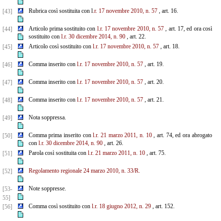
Rubrica così sostituita con l
.r. 17 novembre 2010, n. 57
, art. 16.
[43]
Articolo prima sostituito con
l.r. 17 novembre 2010, n. 57
, art. 17, ed ora così
[44]
sostituito con
l.r. 30 dicembre 2014, n. 90
, art. 22.
Articolo così sostituito con
l.r. 17 novembre 2010, n. 57
, art. 18.
[45]
Comma inserito con
l.r. 17 novembre 2010, n. 57
, art. 19.
[46]
Comma inserito con
l.r. 17 novembre 2010, n. 57
, art. 20.
[47]
Comma inserito con
l.r. 17 novembre 2010, n. 57
, art. 21.
[48]
Nota soppressa.
[49]
Comma prima inserito con
l.r. 21 marzo 2011, n. 10
, art. 74, ed ora abrogato
[50]
con
l.r. 30 dicembre 2014, n. 90
, art. 26.
Parola così sostituita con
l.r. 21 marzo 2011, n. 10
, art. 75.
[51]
Regolamento regionale 24 marzo 2010, n. 33/R.
[52]
Note soppresse.
[53-
55]
Comma così sostituito con
l.r. 18 giugno 2012, n. 29
, art. 152.
[56]