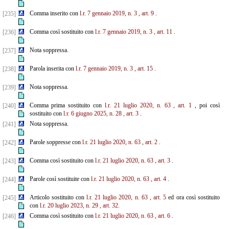
Comma inserito con
l.r. 7 gennaio 2019, n. 3
, art. 9
.
[235]
Comma così sostituito con
l.r. 7 gennaio 2019, n. 3
, art. 11
.
[236]
Nota soppressa.
[237]
Parola inserita con
l.r. 7 gennaio 2019, n. 3
, art. 15
.
[238]
Nota soppressa.
[239]
Comma prima sostituito con
l.r. 21 luglio 2020, n. 63
, art. 1
, poi così
[240]
sostituito con
l.r. 6 giugno 2025, n. 28
, art. 3
.
Nota soppressa.
[241]
Parole soppresse con
l.r. 21 luglio 2020, n. 63
, art. 2
.
[242]
Comma così sostituito con
l.r. 21 luglio 2020, n. 63
, art. 3
.
[243]
Parole così sostituite con
l.r. 21 luglio 2020, n. 63
, art. 4
.
[244]
Articolo sostituito con
l.r. 21 luglio 2020, n. 63
, art. 5
ed ora così sostituito
[245]
con
l.r. 20 luglio 2023, n. 29
, art. 32.
Comma così sostituito con
l.r. 21 luglio 2020, n. 63
, art. 6
.
[246]