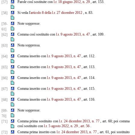
Parole così sostituite con
l.r. 18 giugno 2012, n. 29
, art. 153.
[57]
Si veda l'
articolo 8 della l.r. 27 dicembre 2012
, n. 83.
[58]
Note soppresse.
[59-
61]
Comma così sostituito con
l.r. 9 agosto 2013, n. 47
, art. 109.
[62]
Nota soppressa.
[63]
Comma inserito con
l.r. 9 agosto 2013, n. 47
, art. 112.
[64]
Comma inserito con
l.r. 9 agosto 2013, n. 47
, art. 113.
[65]
Comma inserito con
l.r. 9 agosto 2013, n. 47
, art. 114.
[66]
Comma inserito con
l.r. 9 agosto 2013, n. 47
, art. 115.
[67]
Comma inserito con
l.r. 9 agosto 2013, n. 47
, art. 116.
[68]
Note soppresse.
[69-
70]
Comma prima sostituito con
l.r. 24 dicembre 2013, n. 77
, art. 60; poi comma
[71]
così sostituito con
l.r. 5 agosto 2022, n. 29
, art. 56
.
Comma prima inserito con
l.r. 24 dicembre 2013, n. 77
, art. 61, poi sostituito
[72]