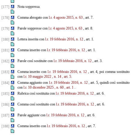
Nota soppressa.
[177]
Comma abrogato con
l.r. 4 agosto 2015, n. 63
, art. 7.
[178]
Parole soppresse con
l.r. 4 agosto 2015, n. 63
, art. 8.
[179]
Lettera inserita con
l.r. 19 febbraio 2016, n. 12
, art. 1.
[180]
Comma inserito con
l.r. 19 febbraio 2016, n. 12
, art. 1.
[181]
Parole così sostituite con
l.r. 19 febbraio 2016, n. 12
, art. 3.
[182]
Comma inserito con
l.r. 19 febbraio 2016, n. 12
, art. 4, poi comma sostituito
[183]
con
l.r. 10 maggio 2022
, n.
14
, art. 5.
Comma aggiunto con
l.r. 19 febbraio 2016, n. 12
, art. 5, quindi così sostituito
[184]
con
l.r. 10 dicembre 2025
,
n. 60
, art. 1
.
Rubrica così sostituita con
l.r. 19 febbraio 2016, n. 12
, art. 6.
[185]
Comma così sostituito con
l.r. 19 febbraio 2016, n. 12
, art. 6.
[186]
Parole aggiunte con
l.r. 19 febbraio 2016, n. 12
, art. 6.
[187]
Comma inserito con
l.r. 19 febbraio 2016, n. 12
, art. 7.
[188]