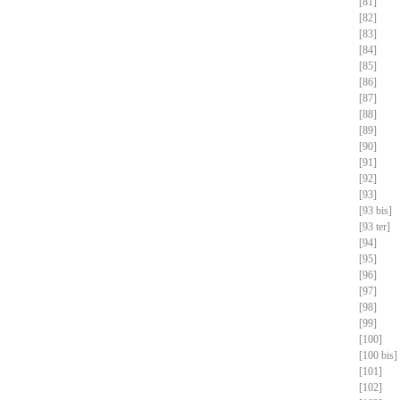
[81]
[82]
[83]
[84]
[85]
[86]
[87]
[88]
[89]
[90]
[91]
[92]
[93]
[93 bis]
[93 ter]
[94]
[95]
[96]
[97]
[98]
[99]
[100]
[100 bis]
[101]
[102]