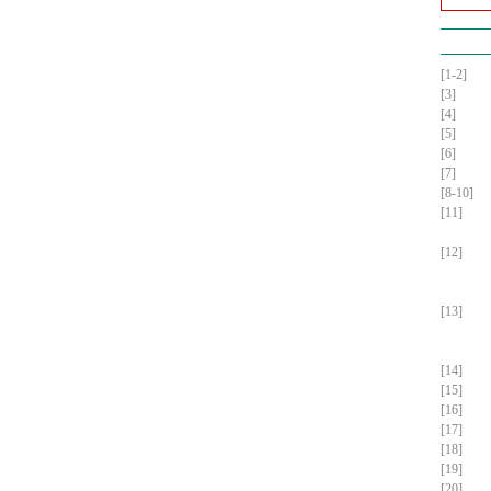
[1-2]
[3]
[4]
[5]
[6]
[7]
[8-10]
[11]
[12]
[13]
[14]
[15]
[16]
[17]
[18]
[19]
[20]