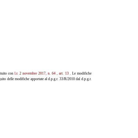
tituito con
l.r. 2 novembre
2017, n. 64
, art. 13
. Le modifiche
uito delle modifiche apportate al d.p.g.r. 33/R/2010 dal d.p.g.r.