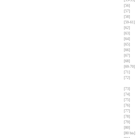
[56]
[57]
[58]
[59-61]
[62]
[63]
[64]
[65]
[66]
[67]
[68]
[69-70]
[71]
[72]
[73]
[74]
[75]
[76]
[77]
[78]
[79]
[80]
[80 bis]