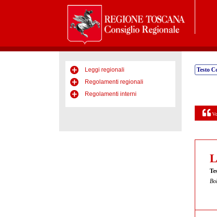
Leggi regionali
Testo C
Regolamenti regionali
Regolamenti interni
Vo
L
Te
Bol