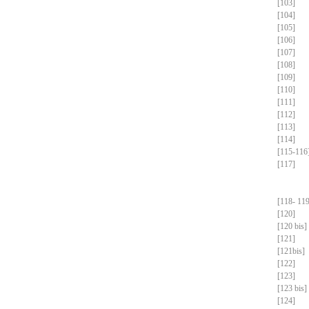
[103]
[104]
[105]
[106]
[107]
[108]
[109]
[110]
[111]
[112]
[113]
[114]
[115-116
[117]
[118- 119
[120]
[120 bis]
[121]
[121bis]
[122]
[123]
[123 bis]
[124]