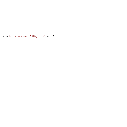
ito con
l.r. 19 febbraio
2016, n. 12
, art. 2.