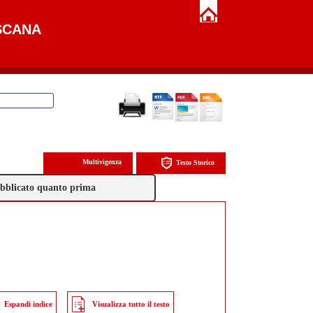
SCANA
Multivigenza
Testo Storico
pubblicato quanto prima
Espandi indice
Visualizza tutto il testo