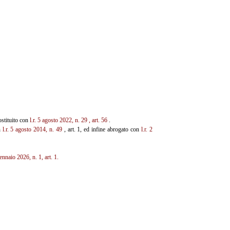
ostituito con
l.r. 5 agosto 2022, n. 29
, art. 56
.
n
l.r. 5 agosto 2014, n. 49
, art. 1, ed infine abrogato con
l.r. 2
gennaio 2026, n. 1, art. 1.