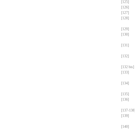
[125]
[126]
[127]
[128]
[129]
[130]
[131]
[132]
[132 bis]
[133]
[134]
[135]
[136]
[137-138
[139]
[140]