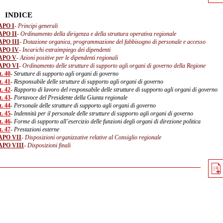
INDICE
APO I
- Principi generali
APO II
- Ordinamento della dirigenza e della struttura operativa regionale
PO III
- Dotazione organica, programmazione del fabbisogno di personale e accesso
APO IV
- Incarichi extraimpiego dei dipendenti
APO V
- Azioni positive per le dipendenti regionali
APO VI
- Ordinamento delle strutture di supporto agli organi di governo della Regione
t. 40
- Strutture di supporto agli organi di governo
t. 41
- Responsabile delle strutture di supporto agli organi di governo
t. 42
- Rapporto di lavoro del responsabile delle strutture di supporto agli organi di governo
t. 43
- Portavoce del Presidente della Giunta regionale
t. 44
- Personale delle strutture di supporto agli organi di governo
t. 45
- Indennità per il personale delle strutture di supporto agli organi di governo
t. 46
- Forme di supporto all’esercizio delle funzioni degli organi di direzione politica
t. 47
- Prestazioni esterne
APO VII
- Disposizioni organizzative relative al Consiglio regionale
APO VIII
- Disposizioni finali