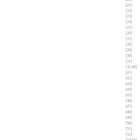
[21]
[22]
[23]
[24]
[25]
[26]
[27]
[28]
[29]
[30]
[31]
[32-40]
[41]
[42]
[43]
[44]
[45]
[46]
[47]
[48]
[49]
[50]
[51]
[52]
[53-55]