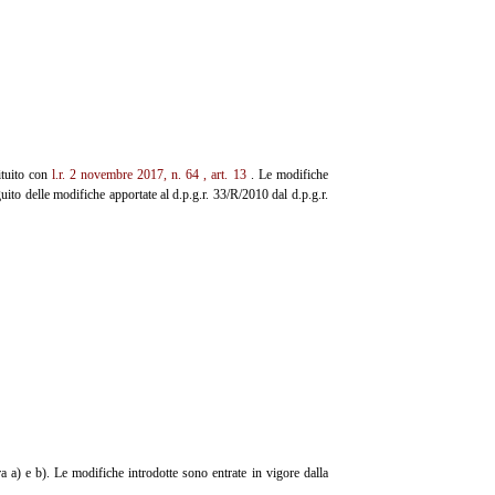
tituito con
l.r. 2 novembre
2017, n. 64
, art. 13
. Le modifiche
uito delle modifiche apportate al d.p.g.r. 33/R/2010 dal d.p.g.r.
ra a) e b). Le modifiche introdotte sono entrate in vigore dalla