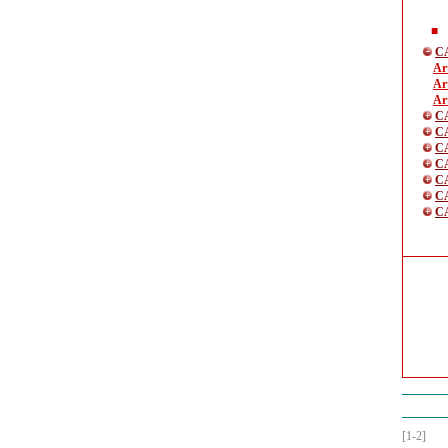
C
Art
Art
Art
C
CA
C
C
C
C
C
[1-2]