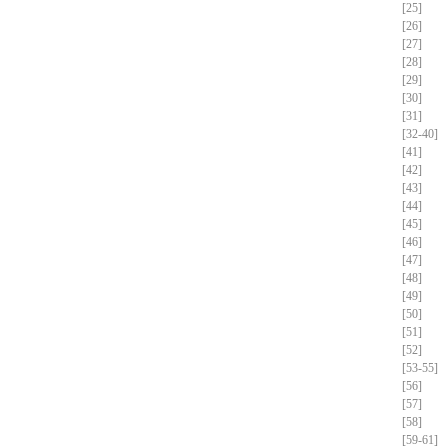
[25]
[26]
[27]
[28]
[29]
[30]
[31]
[32-40]
[41]
[42]
[43]
[44]
[45]
[46]
[47]
[48]
[49]
[50]
[51]
[52]
[53-55]
[56]
[57]
[58]
[59-61]