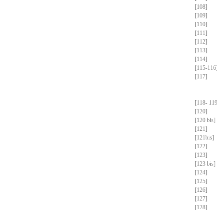
[108]
[109]
[110]
[111]
[112]
[113]
[114]
[115-116
[117]
[118- 119
[120]
[120 bis]
[121]
[121bis]
[122]
[123]
[123 bis]
[124]
[125]
[126]
[127]
[128]