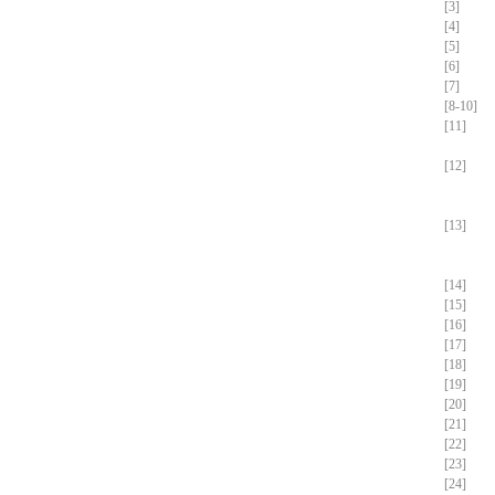
[3]
[4]
[5]
[6]
[7]
[8-10]
[11]
[12]
[13]
[14]
[15]
[16]
[17]
[18]
[19]
[20]
[21]
[22]
[23]
[24]