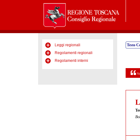
Leggi regionali
Testo C
Regolamenti regionali
Regolamenti interni
Vo
L
Te
Bol