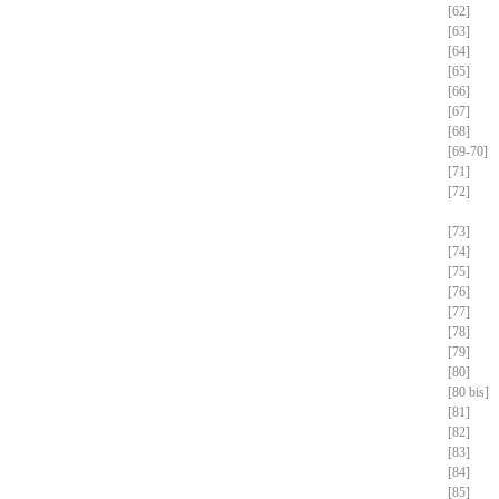
[62]
[63]
[64]
[65]
[66]
[67]
[68]
[69-70]
[71]
[72]
[73]
[74]
[75]
[76]
[77]
[78]
[79]
[80]
[80 bis]
[81]
[82]
[83]
[84]
[85]