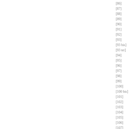
[86]
[87]
[88]
[89]
[90]
[91]
[92]
[93]
[93 bis]
[93 ter]
[94]
[95]
[96]
[97]
[98]
[99]
[100]
[100 bis]
[101]
[102]
[103]
[104]
[105]
[106]
[107]