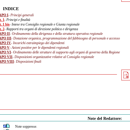
INDICE
APO I
- Principi generali
. 1
- Principi e finalità
. 1 bis
- Intese tra Consiglio regionale e Giunta regionale
. 2
- Rapporti tra organi di direzione politica e dirigenza
APO II
- Ordinamento della dirigenza e della struttura operativa regionale
PO III
- Dotazione organica, programmazione del fabbisogno di personale e accesso
APO IV
- Incarichi extraimpiego dei dipendenti
APO V
- Azioni positive per le dipendenti regionali
APO VI
- Ordinamento delle strutture di supporto agli organi di governo della Regione
APO VII
- Disposizioni organizzative relative al Consiglio regionale
APO VIII
- Disposizioni finali
Note del Redattore:
Note soppresse.