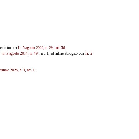
ostituito con
l.r. 5 agosto 2022, n. 29
, art. 56
.
n
l.r. 5 agosto 2014, n. 49
, art. 1, ed infine abrogato con
l.r. 2
gennaio 2026, n. 1, art. 1.