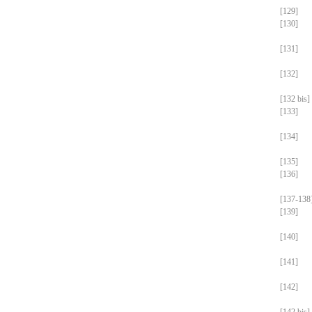
[129]
[130]
[131]
[132]
[132 bis]
[133]
[134]
[135]
[136]
[137-138
[139]
[140]
[141]
[142]
[142 bis]