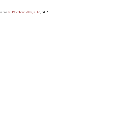
ito con
l.r. 19 febbraio
2016, n. 12
, art. 2.