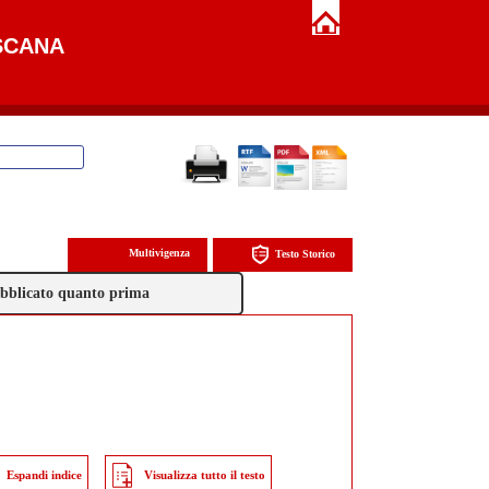
SCANA
Multivigenza
Testo Storico
pubblicato quanto prima
Espandi indice
Visualizza tutto il testo