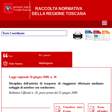
RACCOLTA NORMATIVA
DELLA REGIONE TOSCANA
²
Testo Coordinato
Rif. passivi
Voci
Multivigenza
Testo Storico
Legge regionale 16 giugno 2008, n. 36
Disciplina dell'attività di trasporto di viaggiatori effettuato mediante
noleggio di autobus con conducente.
Bollettino Ufficiale n. 20, parte prima del 25 giugno 2008
Visualizza tutto
Torna
il testo
all'indice