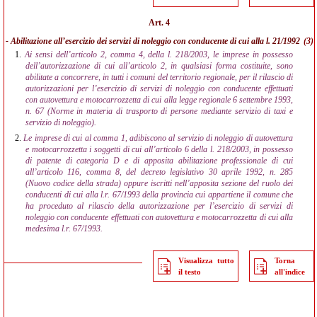
Art. 4
- Abilitazione all’esercizio dei servizi di noleggio con conducente di cui alla l. 21/1992
(3)
1.
Ai sensi dell’articolo 2, comma 4, della l. 218/2003, le imprese in possesso
dell’autorizzazione di cui all’articolo 2, in qualsiasi forma costituite, sono
abilitate a concorrere, in tutti i comuni del territorio regionale, per il rilascio di
autorizzazioni per l’esercizio di servizi di noleggio con conducente effettuati
con autovettura e motocarrozzetta di cui alla legge regionale 6 settembre 1993,
n. 67 (Norme in materia di trasporto di persone mediante servizio di taxi e
servizio di noleggio).
2.
Le imprese di cui al comma 1, adibiscono al servizio di noleggio di autovettura
e motocarrozzetta i soggetti di cui all’articolo 6 della l. 218/2003, in possesso
di patente di categoria D e di apposita abilitazione professionale di cui
all’articolo 116, comma 8, del decreto legislativo 30 aprile 1992, n. 285
(Nuovo codice della strada) oppure iscritti nell’apposita sezione del ruolo dei
conducenti di cui alla l.r. 67/1993 della provincia cui appartiene il comune che
ha proceduto al rilascio della autorizzazione per l’esercizio di servizi di
noleggio con conducente effettuati con autovettura e motocarrozzetta di cui alla
medesima l.r. 67/1993.
Visualizza tutto
Torna
il testo
all'indice