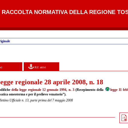
RACCOLTA NORMATIVA DELLA REGIONE TO
iginale
ci
Rif. attivi
egge regionale 28 aprile 2008, n. 18
difiche
della legge regionale 12 gennaio 1994, n. 3
(Recepimento della
legge 11 feb
vatica omeoterma e per il prelievo venatorio”).
lettino Ufficiale n. 13, parte prima del 7 maggio 2008