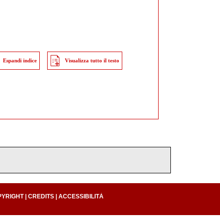
Espandi indice
Visualizza tutto il testo
PYRIGHT
|
CREDITS
|
ACCESSIBILITÀ