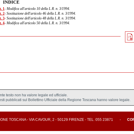
INDICE
. 1
- Modifica all'articolo 10 della L.R. n. 3/1994.
. 2
- Sostituzione dell'articolo 46 della L.R. n. 3/1994.
. 3
- Sostituzione dell'articolo 48 della L.R. n. 3/1994.
. 4
- Modifica all'articolo 50 della L.R. n. 3/1994.
ente testo non ha valore legale ed ufficiale.
testi pubblicati sul Bollettino Ufficiale della Regione Toscana hanno valore legale.
E TOSCANA - VIA CAVOUR, 2 - 50129 FIRENZE - TEL. 055 23871
-
CO