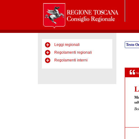
Leggi regionali
Testo Or
Regolamenti regionali
Regolamenti interni
Vo
L
Mo
sel
Bol