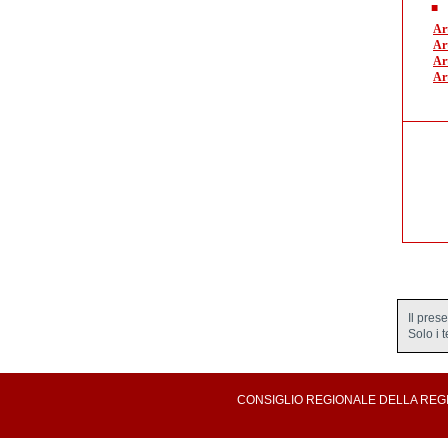
Art
Art
Art
Art
Il pres
Solo i 
CONSIGLIO REGIONALE DELLA REGION