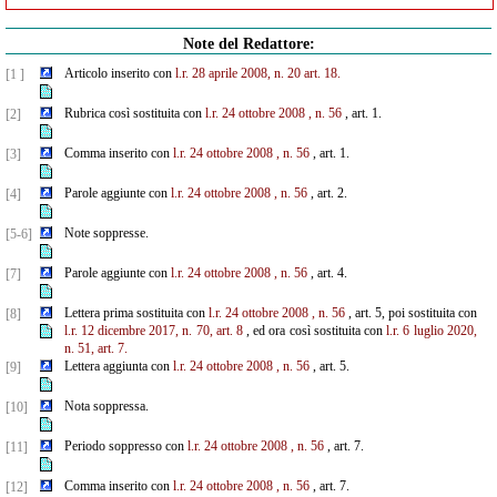
Note del Redattore:
Articolo inserito con
l.r. 28 aprile 2008, n. 20 art. 18.
[1 ]
Rubrica così sostituita con
l.r. 24 ottobre 2008 , n. 56
, art. 1.
[2]
Comma inserito con
l.r. 24 ottobre 2008 , n. 56
, art. 1.
[3]
Parole aggiunte con
l.r. 24 ottobre 2008 , n. 56
, art. 2.
[4]
Note soppresse.
[5-6]
Parole aggiunte con
l.r. 24 ottobre 2008 , n. 56
, art. 4.
[7]
Lettera prima sostituita con
l.r. 24 ottobre 2008 , n. 56
, art. 5, poi sostituita con
[8]
l.r. 12 dicembre 2017, n. 70, art. 8
, ed ora così sostituita con
l.r. 6 luglio 2020,
n. 51, art. 7.
Lettera aggiunta con
l.r. 24 ottobre 2008 , n. 56
, art. 5.
[9]
Nota soppressa.
[10]
Periodo soppresso con
l.r. 24 ottobre 2008 , n. 56
, art. 7.
[11]
Comma inserito con
l.r. 24 ottobre 2008 , n. 56
, art. 7.
[12]