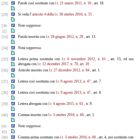
Parole così sostituite con
l.r. 21 marzo 2011, n. 10
, art. 18.
[28]
Si veda l'
articolo 4 della l.r. 30 ottobre 2010, n. 55
.
[29]
Note soppresse.
[30-
32]
Parola inserita con
l.r. 18 giugno 2012, n. 29
, art. 13.
[33]
Nota soppressa.
[34]
Lettera prima sostituita con
l.r. 6 novembre 2012, n. 61
, art. 15, ed ora
[35]
abrogata con
l.r. 12 dicembre 2017, n. 70, art. 10
.
Articolo inserito con
l.r. 27 dicembre 2012, n. 84
, art. 1.
[36]
Lettera così sostituita con
l.r. 9 agosto 2013, n. 47
, art. 7.
[37]
Lettera così sostituita con
l.r. 9 agosto 2013, n. 47
, art. 8.
[38]
Lettera abrogata con
l.r. 4 agosto 2015, n. 63
, n. 9.
[39]
Comma inserito con
l.r. 3 ottobre 2016, n. 66
, art. 1.
[40]
Note soppresse.
[41-
45]
Comma prima sostituito con
l.r. 3 ottobre 2016, n. 66
, art. 4, poi sostituito con
[46]