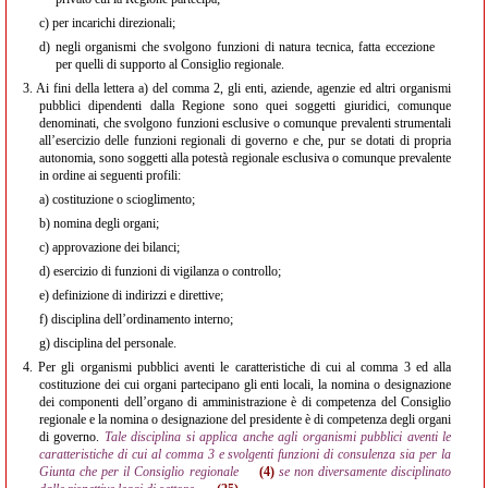
c)
per incarichi direzionali;
d)
negli organismi che svolgono funzioni di natura tecnica, fatta eccezione
per quelli di supporto al Consiglio regionale.
3.
Ai fini della lettera a) del comma 2, gli enti, aziende, agenzie ed altri organismi
pubblici dipendenti dalla Regione sono quei soggetti giuridici, comunque
denominati, che svolgono funzioni esclusive o comunque prevalenti strumentali
all’esercizio delle funzioni regionali di governo e che, pur se dotati di propria
autonomia, sono soggetti alla potestà regionale esclusiva o comunque prevalente
in ordine ai seguenti profili:
a)
costituzione o scioglimento;
b)
nomina degli organi;
c)
approvazione dei bilanci;
d)
esercizio di funzioni di vigilanza o controllo;
e)
definizione di indirizzi e direttive;
f)
disciplina dell’ordinamento interno;
g)
disciplina del personale.
4.
Per gli organismi pubblici aventi le caratteristiche di cui al comma 3 ed alla
costituzione dei cui organi partecipano gli enti locali, la nomina o designazione
dei componenti dell’organo di amministrazione è di competenza del Consiglio
regionale e la nomina o designazione del presidente è di competenza degli organi
di governo.
Tale disciplina si applica anche agli organismi pubblici aventi le
caratteristiche di cui al comma 3 e svolgenti funzioni di consulenza sia per la
Giunta che per il Consiglio regionale
(4)
se non diversamente disciplinato