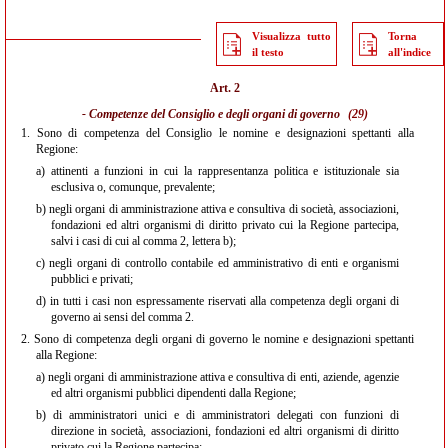
Visualizza tutto
Torna
il testo
all'indice
Art. 2
- Competenze del Consiglio e degli organi di governo
(29)
1.
Sono di competenza del Consiglio le nomine e designazioni spettanti alla
Regione:
a)
attinenti a funzioni in cui la rappresentanza politica e istituzionale sia
esclusiva o, comunque, prevalente;
b)
negli organi di amministrazione attiva e consultiva di società, associazioni,
fondazioni ed altri organismi di diritto privato cui la Regione partecipa,
salvi i casi di cui al comma 2, lettera b);
c)
negli organi di controllo contabile ed amministrativo di enti e organismi
pubblici e privati;
d)
in tutti i casi non espressamente riservati alla competenza degli organi di
governo ai sensi del comma 2.
2.
Sono di competenza degli organi di governo le nomine e designazioni spettanti
alla Regione:
a)
negli organi di amministrazione attiva e consultiva di enti, aziende, agenzie
ed altri organismi pubblici dipendenti dalla Regione;
b)
di amministratori unici e di amministratori delegati con funzioni di
direzione in società, associazioni, fondazioni ed altri organismi di diritto
privato cui la Regione partecipa;