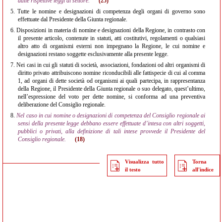
dalle rispettive leggi di settore.
(25)
5.
Tutte le nomine e designazioni di competenza degli organi di governo sono
effettuate dal Presidente della Giunta regionale.
6.
Disposizioni in materia di nomine e designazioni della Regione, in contrasto con
il presente articolo, contenute in statuti, atti costitutivi, regolamenti o qualsiasi
altro atto di organismi esterni non impegnano la Regione, le cui nomine e
designazioni restano soggette esclusivamente alla presente legge.
7.
Nei casi in cui gli statuti di società, associazioni, fondazioni od altri organismi di
diritto privato attribuiscono nomine riconducibili alle fattispecie di cui al comma
1, ad organi di dette società od organismi ai quali partecipa, in rappresentanza
della Regione, il Presidente della Giunta regionale o suo delegato, quest’ultimo,
nell’espressione del voto per dette nomine, si conforma ad una preventiva
deliberazione del Consiglio regionale.
8.
Nel caso in cui nomine o designazioni di competenza del Consiglio regionale ai
sensi della presente legge debbano essere effettuate d’intesa con altri soggetti,
pubblici o privati, alla definizione di tali intese provvede il Presidente del
Consiglio regionale.
(18)
Visualizza tutto
Torna
il testo
all'indice