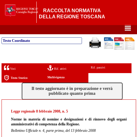
RACCOLTA NORMATIVA
DELLA REGIONE TOSCANA
²
Testo Coordinato
Rif. passivi
Voci
Rif. attivi
Multivigenza
Testo Storico
Il testo aggiornato è in preparazione e verrà
pubblicato quanto prima
Legge regionale 8 febbraio 2008, n. 5
Norme in materia di nomine e designazioni e di rinnovo degli organi
amministrativi di competenza della Regione.
Bollettino Ufficiale n. 4, parte prima, del 13 febbraio 2008