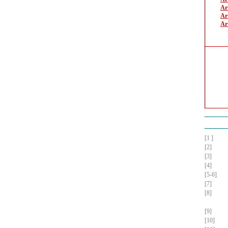
Ar
Art
Ar
[1 ]
[2]
[3]
[4]
[5-6]
[7]
[8]
[9]
[10]