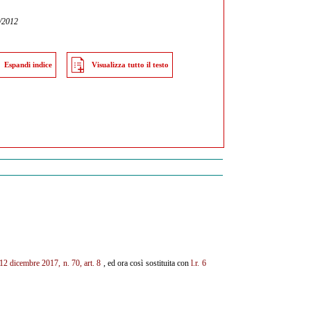
5/2012
Espandi indice
Visualizza tutto il testo
. 12 dicembre 2017, n. 70, art. 8
, ed ora così sostituita con
l.r. 6