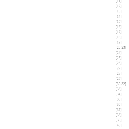
[11]
[12]
[13]
[14]
[15]
[16]
[17]
[18]
[19]
[20-23]
[24]
[25]
[26]
[27]
[28]
[29]
[30-32]
[33]
[34]
[35]
[36]
[37]
[38]
[39]
[40]