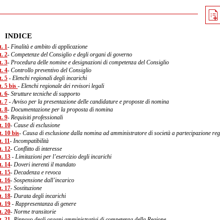
INDICE
. 1
- Finalità e ambito di applicazione
. 2
- Competenze del Consiglio e degli organi di governo
. 3
- Procedura delle nomine e designazioni di competenza del Consiglio
. 4
- Controllo preventivo del Consiglio
. 5
- Elenchi regionali degli incarichi
t. 5 bis
- Elenchi regionale dei revisori legali
. 6
- Strutture tecniche di supporto
. 7
- Avviso per la presentazione delle candidature e proposte di nomina
. 8
- Documentazione per la proposta di nomina
. 9
- Requisiti professionali
t. 10
- Cause di esclusione
. 10 bis
- Causa di esclusione dalla nomina ad amministratore di società a partecipazione reg
. 11
- Incompatibilità
t. 12
- Conflitto di interesse
t. 13
- Limitazioni per l’esercizio degli incarichi
t. 14
- Doveri inerenti il mandato
t. 15
- Decadenza e revoca
t. 16
- Sospensione dall’incarico
t. 17
- Sostituzione
t. 18
- Durata degli incarichi
t. 19
- Rappresentanza di genere
t. 20
- Norme transitorie
t. 21
- Rinnovo degli organi amministrativi di competenza della Regione