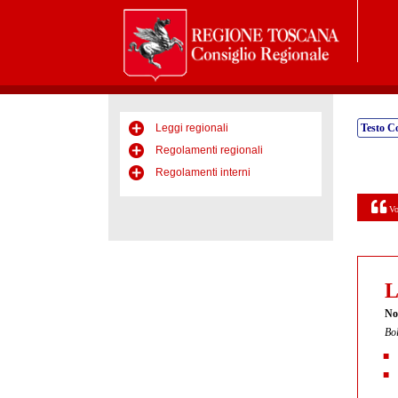
Leggi regionali
Testo C
Regolamenti regionali
Regolamenti interni
Vo
L
No
Bol