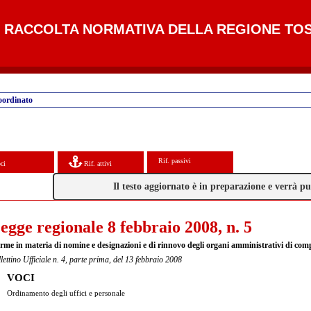
RACCOLTA NORMATIVA DELLA REGIONE TO
oordinato
Rif. passivi
ci
Rif. attivi
Il testo aggiornato è in preparazione e verrà 
egge regionale 8 febbraio 2008, n. 5
rme in materia di nomine e designazioni e di rinnovo degli organi amministrativi di com
lettino Ufficiale n. 4, parte prima, del 13 febbraio 2008
VOCI
Ordinamento degli uffici e personale