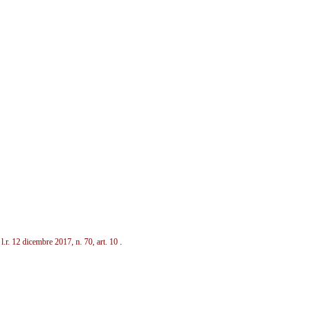
n
l.r. 12 dicembre 2017, n. 70, art. 10
.