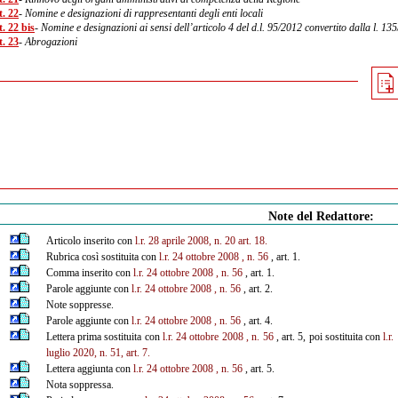
t. 22
- Nomine e designazioni di rappresentanti degli enti locali
. 22 bis
- Nomine e designazioni ai sensi dell’articolo 4 del d.l. 95/2012 convertito dalla l. 13
t. 23
- Abrogazioni
Note del Redattore:
Articolo inserito con
l.r. 28 aprile 2008, n. 20 art. 18.
Rubrica così sostituita con
l.r. 24 ottobre 2008 , n. 56
, art. 1.
Comma inserito con
l.r. 24 ottobre 2008 , n. 56
, art. 1.
Parole aggiunte con
l.r. 24 ottobre 2008 , n. 56
, art. 2.
Note soppresse.
Parole aggiunte con
l.r. 24 ottobre 2008 , n. 56
, art. 4.
Lettera prima sostituita con
l.r. 24 ottobre 2008 , n. 56
, art. 5, poi sostituita con
l.r
luglio 2020, n. 51, art. 7.
Lettera aggiunta con
l.r. 24 ottobre 2008 , n. 56
, art. 5.
Nota soppressa.