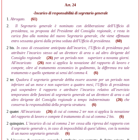
Art. 24
-Incarico di responsabilità di segretario generale
1.
Abrogato.
(61)
2.
Il Segretario generale è nominato con deliberazione dell'Ufficio di
presidenza, su proposta del Presidente del Consiglio regionale, e resta in
carica fino alla nomina del nuovo Segretario generale, che viene effettuata
entro sessanta giorni dalla prima seduta dell'Ufficio di presidenza.
(60)
2 bis.
In caso di cessazione anticipata dall’incarico, l’Ufficio di presidenza può
attribuire l’incarico stesso ad un direttore di area o ad altro dirigente del
Consiglio regionale
(26)
per un periodo non
superiore a novanta giorni.
All'incaricato
(26)
non si applica la novazione del rapporto di lavoro e
compete, oltre al trattamento economico in godimento, la differenza tra tale
trattamento e quello spettante ai sensi del comma 4.
(6)
2 ter.
Qualora il segretario generale debba essere assente per un periodo non
inferiore ad un mese e non superiore a quattro mesi, l’Ufficio di presidenza
può sospendere il rapporto e attribuire l’incarico relativo all’esercizio
temporaneo delle funzioni di segretario generale ad un direttore di area o ad
altro dirigente del Consiglio regionale a tempo indeterminato
(26)
che
conserva la responsabilità della propria struttura.
(6)
2 quater.
All'incaricato
(26)
di cui al comma 2 ter non si applica la novazione
del rapporto di lavoro e compete il trattamento di cui al comma 2 bis.
(6)
2 quinquies.
L’incarico di cui al comma 2 ter cessa alla ripresa del rapporto con
il segretario generale o, in caso di impossibilità di quest’ultimo, con la nomina
di un nuovo segretario generale.
(6)