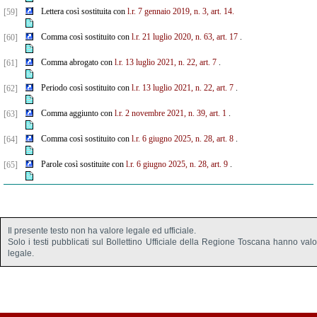
Lettera così sostituita con
l.r. 7 gennaio 2019, n. 3, art. 14.
[59]
Comma così sostituito con
l.r. 21 luglio 2020, n. 63, art. 17
.
[60]
Comma abrogato con
l.r. 13 luglio 2021, n. 22, art. 7
.
[61]
Periodo così sostituito con
l.r. 13 luglio 2021, n. 22, art. 7
.
[62]
Comma aggiunto con
l.r. 2 novembre 2021, n. 39, art. 1
.
[63]
Comma così sostituito con
l.r. 6 giugno 2025, n. 28, art. 8
.
[64]
Parole così sostituite con
l.r. 6 giugno 2025, n. 28, art. 9
.
[65]
Il presente testo non ha valore legale ed ufficiale.
Solo i testi pubblicati sul Bollettino Ufficiale della Regione Toscana hanno val
legale.