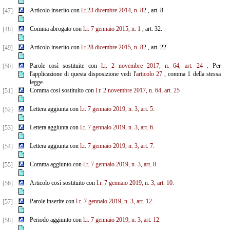
Articolo inserito con
l.r.23 dicembre 2014, n. 82
, art. 8.
[47]
Comma abrogato con
l.r. 7 gennaio 2015, n. 1
, art. 32.
[48]
Articolo inserito con
l.r.28 dicembre 2015, n. 82
, art. 22.
[49]
Parole così sostituite con
l.r. 2 novembre 2017, n. 64, art. 24
. Per
[50]
l'applicazione di questa disposizione vedi l'
articolo 27
, comma 1 della stessa
legge.
Comma così sostituito con
l.r. 2 novembre 2017, n. 64, art. 25
.
[51]
Lettera aggiunta con
l.r. 7 gennaio 2019, n. 3, art. 5.
[52]
Lettera aggiunta con
l.r. 7 gennaio 2019, n. 3, art. 6.
[53]
Lettera aggiunta con
l.r. 7 gennaio 2019, n. 3, art. 7.
[54]
Comma aggiunto con
l.r. 7 gennaio 2019, n. 3, art. 8.
[55]
Articolo così sostituito con
l.r. 7 gennaio 2019, n. 3, art. 10.
[56]
Parole inserite con
l.r. 7 gennaio 2019, n. 3, art. 12.
[57]
Periodo aggiunto con
l.r. 7 gennaio 2019, n. 3, art. 12.
[58]