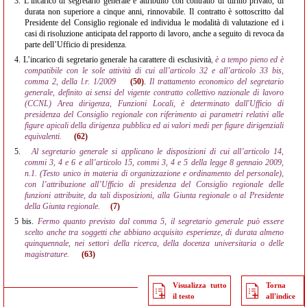
3.
L’incarico di segretario generale è attribuito con contratto di diritto privato, di
durata non superiore a cinque anni, rinnovabile. Il contratto è sottoscritto dal
Presidente del Consiglio regionale ed individua le modalità di valutazione ed i
casi di risoluzione anticipata del rapporto di lavoro, anche a seguito di revoca da
parte dell’Ufficio di presidenza.
4.
L’incarico di segretario generale ha carattere di esclusività
, è a tempo pieno ed è
compatibile con le sole attività di cui all’articolo 32 e all’articolo 33 bis,
comma 2, della l.r. 1/2009
(50)
.
Il trattamento economico del segretario
generale, definito ai sensi del vigente contratto collettivo nazionale di lavoro
(CCNL) Area dirigenza, Funzioni Locali, è determinato dall'Ufficio di
presidenza del Consiglio regionale con riferimento ai parametri relativi alle
figure apicali della dirigenza pubblica ed ai valori medi per figure dirigenziali
equivalenti.
(62)
5.
Al segretario generale si applicano le disposizioni di cui all’articolo 14,
commi 3, 4 e 6 e all’articolo 15, commi 3, 4 e 5 della legge 8 gennaio 2009,
n.1. (Testo unico in materia di organizzazione e ordinamento del personale),
con l’attribuzione all’Ufficio di presidenza del Consiglio regionale delle
funzioni attribuite, da tali disposizioni, alla Giunta regionale o al Presidente
della Giunta regionale.
(7)
5 bis.
Fermo quanto previsto dal comma 5, il segretario generale può essere
scelto anche tra soggetti che abbiano acquisito esperienze, di durata almeno
quinquennale, nei settori della ricerca, della docenza universitaria o delle
magistrature.
(63)
Visualizza tutto
Torna
il testo
all'indice