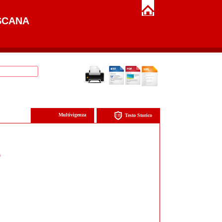
SCANA
Multivigenza
Testo Storico
)