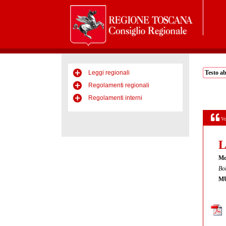
Leggi regionali
Testo a
Regolamenti regionali
Regolamenti interni
Vo
L
Mo
Bol
MU