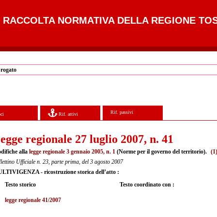
RACCOLTA NORMATIVA DELLA REGIONE TO
brogato
Rif. passivi
ci
Rif. attivi
egge regionale 27 luglio 2007, n. 41
difiche alla
legge regionale 3 gennaio 2005, n. 1
(Norme per il governo del territorio).
(1
lettino Ufficiale n. 23, parte prima, del 3 agosto 2007
LTIVIGENZA - ricostruzione storica dell’atto :
Testo storico
Testo coordinato con :
legge regionale 41/2007