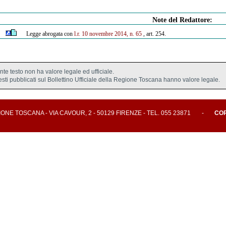
Note del Redattore:
Legge abrogata con
l.r. 10 novembre 2014, n. 65
, art. 254.
ente testo non ha valore legale ed ufficiale.
testi pubblicati sul Bollettino Ufficiale della Regione Toscana hanno valore legale.
E TOSCANA - VIA CAVOUR, 2 - 50129 FIRENZE - TEL. 055 23871
-
CO