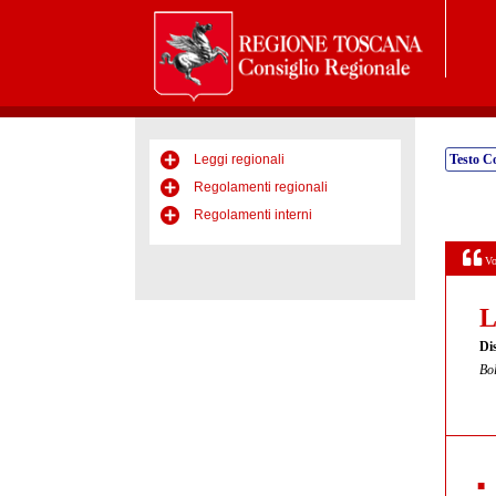
Leggi regionali
Testo C
Regolamenti regionali
Regolamenti interni
Vo
L
Dis
Bol