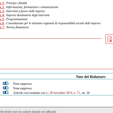
t. 1
- Principi e finalità
t. 2
- Informazione, formazione e comunicazione
t. 3
- Interventi a favore delle imprese
t. 4
- Imprese destinatarie degli interventi
t. 5
- Programmazione
t. 6
- Consultazione per le iniziative regionali di responsabilità sociale delle imprese
t. 7
- Norma finanziaria
Note del Redattore:
Nota soppressa.
Nota soppressa.
Articolo così sostituito con
l.r. 28 novembre 2014, n. 72
, art. 26.
ente testo non ha valore legale ed ufficiale.