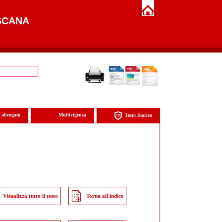
SCANA
o abrogato
Multivigenza
Testo Storico
Visualizza tutto il testo
Torna all'indice