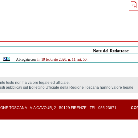
Note del Redattore:
Abrogata con
l.r. 19 febbraio 2020, n. 11, art. 56
.
ente testo non ha valore legale ed ufficiale.
testi pubblicati sul Bollettino Ufficiale della Regione Toscana hanno valore legale.
E TOSCANA - VIA CAVOUR, 2 - 50129 FIRENZE - TEL. 055 23871
-
CO