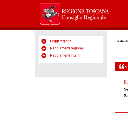
Leggi regionali
Testo a
Regolamenti regionali
Regolamenti interni
Vo
L
No
Bol