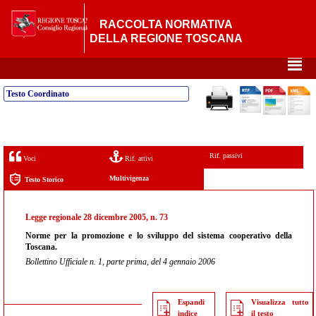
RACCOLTA NORMATIVA
DELLA REGIONE TOSCANA
²
Testo Coordinato
Rif. passivi
Voci
Rif. attivi
Multivigenza
Testo Storico
Legge regionale 28 dicembre 2005, n. 73
Norme per la promozione e lo sviluppo del sistema cooperativo della
Toscana.
Bollettino Ufficiale n. 1, parte prima, del 4 gennaio 2006
Espandi
Visualizza tutto
indice
il testo