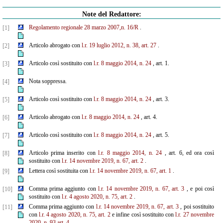
Note del Redattore:
Regolamento regionale 28 marzo 2007,n. 16/R
.
[1]
Articolo abrogato con
l.r. 19 luglio 2012, n. 38, art. 27
.
[2]
Articolo così sostituito con
l.r. 8 maggio 2014, n. 24
, art. 1.
[3]
Nota soppressa.
[4]
Articolo così sostituito con
l.r. 8 maggio 2014, n. 24
, art. 3.
[5]
Articolo abrogato con
l.r. 8 maggio 2014, n. 24
, art. 4.
[6]
Articolo così sostituito con
l.r. 8 maggio 2014, n. 24
, art. 5.
[7]
Articolo prima inserito con
l.r. 8 maggio 2014, n. 24
, art. 6, ed ora così
[8]
sostituito con
l.r. 14 novembre 2019, n. 67, art. 2
.
Lettera così sostituita con
l.r. 14 novembre 2019, n. 67, art. 1
.
[9]
Comma prima aggiunto con
l.r. 14 novembre 2019, n. 67, art. 3
, e poi così
[10]
sostituito con
l.r. 4 agosto 2020, n. 75, art. 2
.
Comma prima aggiunto con
l.r. 14 novembre 2019, n. 67, art. 3
, poi sostituito
[11]
con
l.r. 4 agosto 2020, n. 75, art. 2
e infine così sostituito con
l.r. 27 novembre
2020, n. 93 art. 4
.