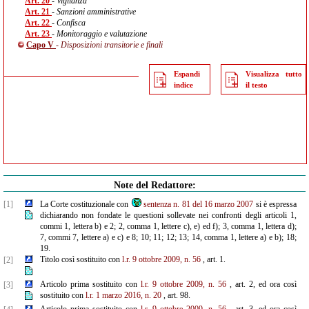
Art. 20
- Vigilanza
Art. 21
- Sanzioni amministrative
Art. 22
- Confisca
Art. 23
- Monitoraggio e valutazione
Capo V
- Disposizioni transitorie e finali
Espandi
Visualizza tutto
indice
il testo
Note del Redattore:
[1]
La Corte costituzionale con
sentenza n. 81 del 16 marzo 2007
si è espressa
dichiarando non fondate le questioni sollevate nei confronti degli articoli 1,
commi 1, lettera b) e 2; 2, comma 1, lettere c), e) ed f); 3, comma 1, lettera d);
7, commi 7, lettere a) e c) e 8; 10; 11; 12; 13; 14, comma 1, lettere a) e b); 18;
19.
Titolo così sostituito con
l.r. 9 ottobre 2009, n. 56
, art. 1.
[2]
Articolo prima sostituito con
l.r. 9 ottobre 2009, n. 56
, art. 2, ed ora così
[3]
sostituito con
l.r. 1 marzo 2016, n. 20
, art. 98.