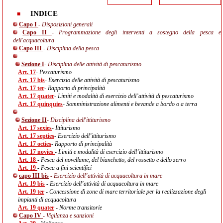
INDICE
Capo I
- Disposizioni generali
Capo II
- Programmazione degli interventi a sostegno della pesca e
dell'acquacoltura
Capo III
- Disciplina della pesca
Sezione I
- Disciplina delle attività di pescaturismo
Art. 17
- Pescaturismo
Art. 17 bis
- Esercizio delle attività di pescaturismo
Art. 17 ter
- Rapporto di principalità
Art. 17 quater
- Limiti e modalità di esercizio dell’attività di pescaturismo
Art. 17 quinquies
- Somministrazione alimenti e bevande a bordo o a terra
Sezione II
- Disciplina dell'ittiturismo
Art. 17 sexies
- Ittiturismo
Art. 17 septies
- Esercizio dell’ittiturismo
Art. 17 octies
- Rapporto di principalità
Art. 17 novies
- Limiti e modalità di esercizio dell’ittiturismo
Art. 18
- Pesca del novellame, del bianchetto, del rossetto e dello zerro
Art. 19
- Pesca a fini scientifici
capo III bis
- Esercizio dell’attività di acquacoltura in mare
Art. 19 bis
- Esercizio dell’attività di acquacoltura in mare
Art. 19 ter
- Concessione di zone di mare territoriale per la realizzazione degli
impianti di acquacoltura
Art. 19 quater
- Norme transitorie
Capo IV
- Vigilanza e sanzioni