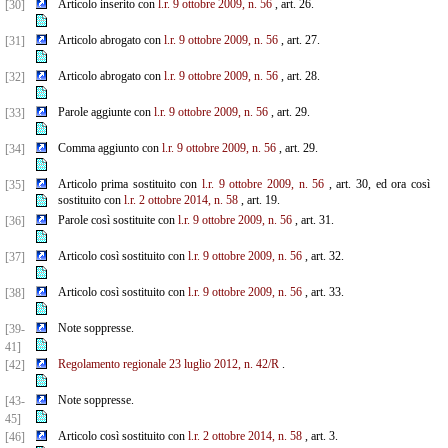
Articolo inserito con
l.r. 9 ottobre 2009, n. 56
, art. 26.
[30]
Articolo abrogato con
l.r. 9 ottobre 2009, n. 56
, art. 27.
[31]
Articolo abrogato con
l.r. 9 ottobre 2009, n. 56
, art. 28.
[32]
Parole aggiunte con
l.r. 9 ottobre 2009, n. 56
, art. 29.
[33]
Comma aggiunto con
l.r. 9 ottobre 2009, n. 56
, art. 29.
[34]
Articolo prima sostituito con
l.r. 9 ottobre 2009, n. 56
, art. 30, ed ora così
[35]
sostituito con
l.r. 2 ottobre
2014, n. 58
, art. 19.
Parole così sostituite con
l.r. 9 ottobre 2009, n. 56
, art. 31.
[36]
Articolo così sostituito con
l.r. 9 ottobre 2009, n. 56
, art. 32.
[37]
Articolo così sostituito con
l.r. 9 ottobre 2009, n. 56
, art. 33.
[38]
Note soppresse.
[39-
41]
Regolamento regionale 23 luglio 2012, n. 42/R
.
[42]
Note soppresse.
[43-
45]
Articolo così sostituito con
l.r. 2 ottobre 2014, n. 58
, art. 3.
[46]