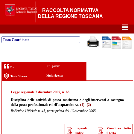
RACCOLTA NORMATIVA
DELLA REGIONE TOSCANA
²
Testo Coordinato
Rif. passivi
Voci
Multivigenza
Testo Storico
Legge regionale 7 dicembre 2005, n. 66
Disciplina delle attività di pesca marittima e degli interventi a sostegno
della pesca professionale e dell'acquacoltura.
(1)
(2)
Bollettino Ufficiale n. 45, parte prima del 16 dicembre 2005
Espandi
Visualizza tutto
indice
il testo