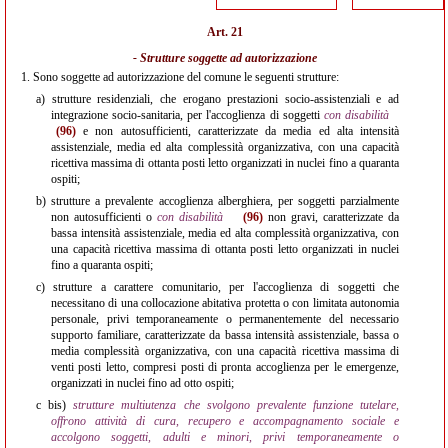
Art. 21
- Strutture soggette ad autorizzazione
1.
Sono soggette ad autorizzazione del comune le seguenti strutture:
a)
strutture residenziali, che erogano prestazioni socio-assistenziali e ad
integrazione socio-sanitaria, per l'accoglienza di soggetti
con disabilità
(96)
e non autosufficienti, caratterizzate da media ed alta intensità
assistenziale, media ed alta complessità organizzativa, con una capacità
ricettiva massima di ottanta posti letto organizzati in nuclei fino a quaranta
ospiti;
b)
strutture a prevalente accoglienza alberghiera, per soggetti parzialmente
non autosufficienti o
con disabilità
(96)
non gravi, caratterizzate da
bassa intensità assistenziale, media ed alta complessità organizzativa, con
una capacità ricettiva massima di ottanta posti letto organizzati in nuclei
fino a quaranta ospiti;
c)
strutture a carattere comunitario, per l'accoglienza di soggetti che
necessitano di una collocazione abitativa protetta o con limitata autonomia
personale, privi temporaneamente o permanentemente del necessario
supporto familiare, caratterizzate da bassa intensità assistenziale, bassa o
media complessità organizzativa, con una capacità ricettiva massima di
venti posti letto, compresi posti di pronta accoglienza per le emergenze,
organizzati in nuclei fino ad otto ospiti;
c bis)
strutture multiutenza che svolgono prevalente funzione tutelare,
offrono attività di cura, recupero e accompagnamento sociale e
accolgono soggetti, adulti e minori, privi temporaneamente o