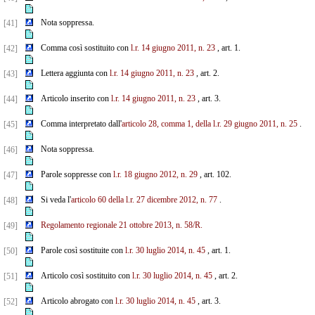
Nota soppressa.
[41]
Comma così sostituito con
l.r. 14 giugno 2011, n. 23
, art. 1.
[42]
Lettera aggiunta con
l.r. 14 giugno 2011, n. 23
, art. 2.
[43]
Articolo inserito con
l.r. 14 giugno 2011, n. 23
, art. 3.
[44]
Comma interpretato dall'
articolo 28, comma 1, della l.r. 29 giugno 2011, n. 25
.
[45]
Nota soppressa.
[46]
Parole soppresse con
l.r. 18 giugno 2012, n. 29
, art. 102.
[47]
Si veda l'
articolo 60 della l.r. 27 dicembre 2012, n. 77
.
[48]
Regolamento regionale 21 ottobre 2013, n. 58/R.
[49]
Parole così sostituite con
l.r. 30 luglio 2014, n. 45
, art. 1.
[50]
Articolo così sostituito con
l.r. 30 luglio 2014, n. 45
, art. 2.
[51]
Articolo abrogato con
l.r. 30 luglio 2014, n. 45
, art. 3.
[52]