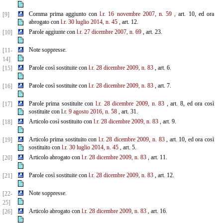
Comma prima aggiunto con
l.r. 16 novembre 2007, n. 59
,
art. 10, ed ora
[9]
abrogato con
l.r. 30 luglio 2014, n. 45
, art. 12.
Parole aggiunte con
l.r. 27 dicembre 2007, n. 69
, art. 23.
[10]
Note soppresse.
[11-
14]
Parole così sostituite con
l.r. 28 dicembre 2009, n. 83
, art. 6.
[15]
Parole così sostituite con
l.r. 28 dicembre 2009, n. 83
, art. 7.
[16]
Parole prima sostituite con
l.r. 28 dicembre 2009, n. 83
, art. 8, ed ora così
[17]
sostituite con l
.r. 9 agosto 2016, n. 58
, art. 31.
Articolo così sostituito con
l.r. 28 dicembre 2009, n. 83
, art. 9.
[18]
Articolo prima sostituito con
l.r. 28 dicembre 2009, n. 83
, art. 10, ed ora così
[19]
sostituito con
l.r. 30 luglio 2014, n. 45
, art. 5.
Articolo abrogato con
l.r. 28 dicembre 2009, n. 83
, art. 11.
[20]
Parole così sostituite con
l.r. 28 dicembre 2009, n. 83
, art. 12.
[21]
Note soppresse.
[22-
25]
Articolo abrogato con
l.r. 28 dicembre 2009, n. 83
, art. 16.
[26]