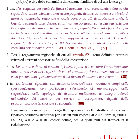
a), b), c) e d) e delle comunità a dimensione familiare di cui alla lettera g).
1 bis.
Per esigenze derivanti da flussi straordinari e di eccezionale intensità che
riguardino minori stranieri non accompagnati, definite da intese tra i livelli di
governo nazionale, regionale e locale ovvero da atti di protezione civile, la
Giunta regionale può disporre, in via temporanea, ed esclusivamente per
l’accoglienza dei minori stranieri non accompagnati, l’aumento fino al 25 per
cento della capacità ricettiva massima delle strutture di cui al comma 1, lettere
da e) ad h), nonché delle strutture oggetto della risoluzione del Consiglio
regionale 20 marzo 1990, n. 89 (In merito ai requisiti di idoneità delle
comunità per minori di cui all'
art. 1 della l.r. 28/1980
).
(72)
2.
Con il regolamento regionale, di cui all'
articolo 62
, sono definiti i requisiti,
criteri ed i termini necessari ai fini dell'autorizzazione.
2 bis.
Le strutture di cui al comma 1, lettera c) bis, per ottenere l'autorizzazione,
oltre al possesso dei requisiti di cui al comma 2, devono aver concluso con
esito positivo una sperimentazione della durata di almeno cinque anni.
(88)
2 ter.
La Giunta regionale, con deliberazione, definisce modalità e tempi della
sperimentazione, con particolare riferimento al monitoraggio della
rispondenza della tipologia di struttura multiutenza ai bisogni rilevati
nell'ambito del sistema dei servizi di accoglienza, definiti dalla
programmazione territoriale e regionale.
(88)
3.
Costituisce requisito per i soggetti responsabili delle strutture il non aver
riportato condanna definitiva per i delitti non colposi di cui al libro II, titoli II,
IX, XI, XII e XIII del codice penale, per la quale non sia intervenuta la
riabilitazione.