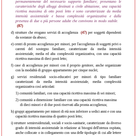
permanentemente del necessario supporto familiare; presentano le
caratteristiche degli alloggi destinati a civile abitazione, una capacità
ricettiva massima di otto posti letto e sono caratterizzate da media
intensità assistenziale e bassa complessità organizzativa e dalla
presenza di due o più persone adulte che convivono in modo stabile.
(87)
d)
strutture che erogano servizi di accoglienza
(47)
per soggetti dipendenti
da sostanze da abuso;
e)
centri di pronto accoglienza per minori, per l'accoglienza di soggetti privi o
carenti del sostegno familiare, caratterizzate da media intensità
assistenziale, media ed alta complessità organizzativa, con una capacità
ricettiva massima di dieci posti letto;
f)
case di accoglienza per minori con il proprio genitore, anche organizzate
con la modalità di gruppo appartamento per cinque nuclei;
g)
servizi residenziali socio-educativi per minori di tipo familiare
caratterizzati da media intensità assistenziale, media complessità
organizzativa così articolati:
1)
comunità familiari, con una capacità ricettiva massima di sei minori;
2)
comunità a dimensione familiare con una capacità ricettiva massima
di dieci minori e di due posti riservati alla pronta accoglienza;
h)
gruppi appartamento per minori di età non inferiore a sedici anni e con una
capacità ricettiva massima di quattro posti letto;
i)
strutture semiresidenziali, sociali e socio-sanitarie, caratterizzate da diverso
grado di intensità assistenziale in relazione ai bisogni dell'utenza ospitata,
anche collocate o in collegamento con una delle tipologie di cui alle lettere