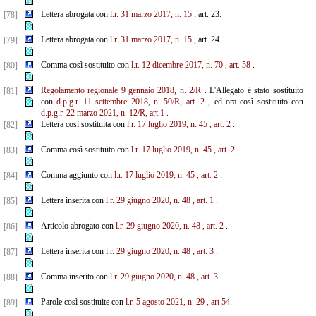
Lettera abrogata con
l.r. 31 marzo 2017, n. 15
, art. 23.
[78]
Lettera abrogata con
l.r. 31 marzo 2017, n. 15
, art. 24.
[79]
Comma così sostituito con
l.r. 12 dicembre 2017, n. 70
, art. 58
.
[80]
Regolamento regionale 9 gennaio 2018, n. 2/R
. L'Allegato è stato sostituito
[81]
con
d.p.g.r. 11 settembre 2018, n. 50/R, art. 2
, ed ora così sostituito con
d.p.g.r. 22 marzo 2021, n. 12/R, art.1
.
Lettera così sostituita con
l.r. 17 luglio 2019, n. 45
, art. 2
.
[82]
Comma così sostituito con
l.r. 17 luglio 2019, n. 45
, art. 2
.
[83]
Comma aggiunto con
l.r. 17 luglio 2019, n. 45
, art. 2
.
[84]
Lettera inserita con
l.r. 29 giugno 2020, n. 48
, art. 1
.
[85]
Articolo abrogato con
l.r. 29 giugno 2020, n. 48
, art. 2
.
[86]
Lettera inserita con
l.r. 29 giugno 2020, n. 48
, art. 3
.
[87]
Comma inserito con
l.r. 29 giugno 2020, n. 48
, art. 3
.
[88]
Parole così sostituite con
l.r. 5 agosto 2021, n. 29
, art 54.
[89]