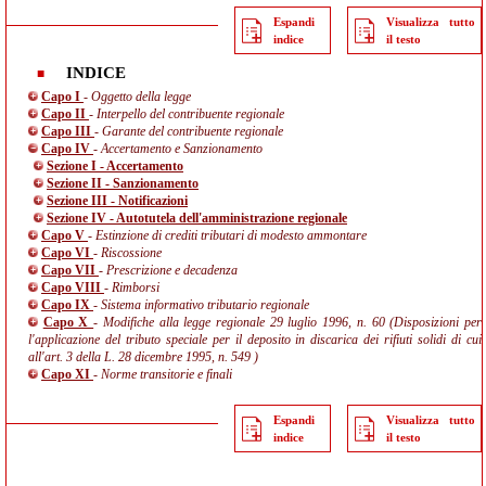
Espandi
Visualizza tutto
indice
il testo
INDICE
Capo I
- Oggetto della legge
Capo II
- Interpello del contribuente regionale
Capo III
- Garante del contribuente regionale
Capo IV
- Accertamento e Sanzionamento
Sezione I - Accertamento
Sezione II - Sanzionamento
Sezione III - Notificazioni
Sezione IV - Autotutela dell'amministrazione regionale
Capo V
- Estinzione di crediti tributari di modesto ammontare
Capo VI
- Riscossione
Capo VII
- Prescrizione e decadenza
Capo VIII
- Rimborsi
Capo IX
- Sistema informativo tributario regionale
Capo X
- Modifiche alla legge regionale 29 luglio 1996, n. 60 (Disposizioni per
l'applicazione del tributo speciale per il deposito in discarica dei rifiuti solidi di cui
all'art. 3 della L. 28 dicembre 1995, n. 549 )
Capo XI
- Norme transitorie e finali
Espandi
Visualizza tutto
indice
il testo