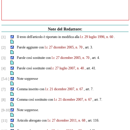
Note del Redattore:
Il testo dell'articolo è riportato in modifica alla
l.r. 29 luglio 1996, n. 60
.
[1]
Parole aggiunte con
l.r. 27 dicembre 2005, n. 70
, art. 3.
[2]
Parole così sostituite con
l.r. 27 dicembre 2005, n. 70
, art. 4.
[3]
Parole così sostituite con
l.r. 27 luglio 2007, n. 40
,
art. 41.
[4]
Note soppresse
[5-6 ]
Comma inserito con
l.r. 21 dicembre 2007, n. 67
, art. 7.
[7]
Comma così sostituito con
l.r. 21 dicembre 2007, n. 67
, art. 7.
[8]
Note soppresse.
[9-10]
Articolo abrogato con
l.r. 27 dicembre 2011, n. 68
, art. 116.
[11]