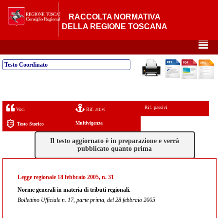
RACCOLTA NORMATIVA
DELLA REGIONE TOSCANA
²
Testo Coordinato
Rif. passivi
Voci
Rif. attivi
Multivigenza
Testo Storico
Il testo aggiornato è in preparazione e verrà
pubblicato quanto prima
Legge regionale 18 febbraio 2005, n. 31
Norme generali in materia di tributi regionali.
Bollettino Ufficiale n. 17, parte prima, del 28 febbraio 2005