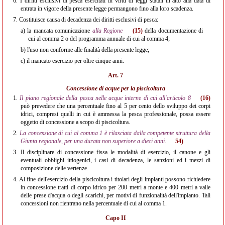
6.
I diritti esclusivi di pesca esercitati in virtù di leggi statali in atto alla data di
entrata in vigore della presente legge permangono fino alla loro scadenza.
7.
Costituisce causa di decadenza dei diritti esclusivi di pesca:
a)
la mancata comunicazione
alla Regione
(15)
della documentazione di
cui al comma 2 o del programma annuale di cui al comma 4;
b)
l'uso non conforme alle finalità della presente legge;
c)
il mancato esercizio per oltre cinque anni.
Art. 7
Concessione di acque per la piscicoltura
1.
Il piano regionale della pesca nelle acque interne di cui all'articolo 8
(16)
può prevedere che una percentuale fino al 5 per cento dello sviluppo dei corpi
idrici, compresi quelli in cui è ammessa la pesca professionale, possa essere
oggetto di concessione a scopo di piscicoltura.
2.
La concessione di cui al comma 1 è rilasciata dalla competente struttura della
Giunta regionale, per una durata non superiore a dieci anni.
54)
3.
Il disciplinare di concessione fissa le modalità di esercizio, il canone e gli
eventuali obblighi ittiogenici, i casi di decadenza, le sanzioni ed i mezzi di
composizione delle vertenze.
4.
Al fine dell'esercizio della piscicoltura i titolari degli impianti possono richiedere
in concessione tratti di corpo idrico per 200 metri a monte e 400 metri a valle
delle prese d'acqua o degli scarichi, per motivi di funzionalità dell'impianto. Tali
concessioni non rientrano nella percentuale di cui al comma 1.
Capo II