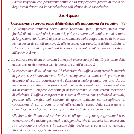
Giunta regionale con periodicità annuale e la verifica della perdita di uno o più
degli stessi determina la cancellazione dall’elenco delle associazioni.
Art. 4 quater
Concessione a scopo di pesca dilettantistica alle associazioni dei pescatori
(75)
1.
La competente struttura della Giunta regionale, per il perseguimento delle
finalità di cui all’articolo 1, comma 1, può concedere, nei limiti di cui al comma
2, la gestione dell’attività di pesca dilettantistica nelle acque interne di interesse
per la pesca di cui all’articolo 2, alle associazioni piscatorie dilettantistiche di
rilevanza nazionale operanti sul territorio regionale e alle associazioni di cui
all’articolo 4 ter.
2.
La concessione di cui al comma 1 non può interessare più del 15 per cento delle
acque interne di interesse per la pesca di cui all’articolo 2.
3.
La concessione di cui al comma 1 è rilasciata dall’ufficio competente in materia
di pesca, che si coordina con l’ufficio competente in materia di gestione del
demanio idrico. La concessione è rilasciata a titolo gratuito per una durata
non superiore a dieci anni previo svolgimento di procedure di selezione idonee
ad assicurare il rispetto dei principi di trasparenza, di non discriminazione e
di efficienza. L’ufficio competente in materia di pesca, con periodicità annuale,
procede alla verifica del rispetto di quanto indicato nel disciplinare di
concessione di cui al comma 5 ed all’eventuale revoca della concessione in
caso di gravi negligenze e inadempienze da parte del concessionario.
4.
Alla domanda di concessione deve essere allegato un piano programmatico ed
economico delle attività gestionali e ittiogeniche, che le associazioni interessate
si impegnano a svolgere, e l’impegno delle medesime a garantire la vigilanza
ittica delle acque oggetto di concessione.