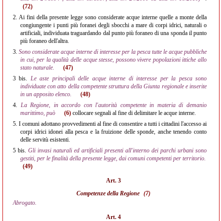
(72)
2.
Ai fini della presente legge sono considerate acque interne quelle a monte della
congiungente i punti più foranei degli sbocchi a mare di corpi idrici, naturali o
artificiali, individuata traguardando dal punto più foraneo di una sponda il punto
più foraneo dell'altra.
3.
Sono considerate acque interne di interesse per la pesca tutte le acque pubbliche
in cui, per la qualità delle acque stesse, possono vivere popolazioni ittiche allo
stato naturale.
(47)
3 bis.
Le aste principali delle acque interne di interesse per la pesca sono
individuate con atto della competente struttura della Giunta regionale e inserite
in un apposito elenco.
(48)
4.
La Regione, in accordo con l'autorità competente in materia di demanio
marittimo, può
(6)
collocare segnali al fine di delimitare le acque interne.
5.
I comuni adottano provvedimenti al fine di consentire a tutti i cittadini l'accesso ai
corpi idrici idonei alla pesca e la fruizione delle sponde, anche tenendo conto
delle servitù esistenti.
5 bis.
Gli invasi naturali ed artificiali presenti all'interno dei parchi urbani sono
gestiti, per le finalità della presente legge, dai comuni competenti per territorio.
(49)
Art. 3
Competenze della Regione
(7)
Abrogato.
Art. 4