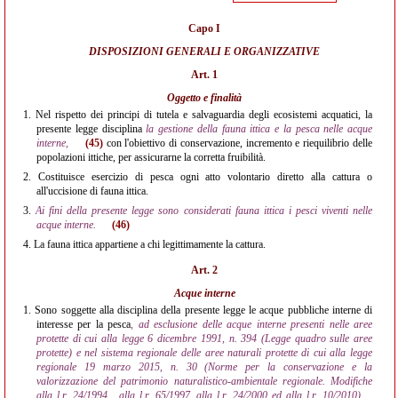
Capo I
DISPOSIZIONI GENERALI E ORGANIZZATIVE
Art. 1
Oggetto e finalità
1.
Nel rispetto dei principi di tutela e salvaguardia degli ecosistemi acquatici, la
presente legge disciplina
la gestione della fauna ittica e la pesca nelle acque
interne,
(45)
con l'obiettivo di conservazione, incremento e riequilibrio delle
popolazioni ittiche, per assicurarne la corretta fruibilità.
2.
Costituisce esercizio di pesca ogni atto volontario diretto alla cattura o
all'uccisione di fauna ittica.
3.
Ai fini della presente legge sono considerati fauna ittica i pesci viventi nelle
acque interne.
(46)
4.
La fauna ittica appartiene a chi legittimamente la cattura.
Art. 2
Acque interne
1.
Sono soggette alla disciplina della presente legge le acque pubbliche interne di
interesse per la pesca
, ad esclusione delle acque interne presenti nelle aree
protette di cui alla legge 6 dicembre 1991, n. 394 (Legge quadro sulle aree
protette) e nel sistema regionale delle aree naturali protette di cui alla legge
regionale 19 marzo 2015, n. 30 (Norme per la conservazione e la
valorizzazione del patrimonio naturalistico-ambientale regionale. Modifiche
alla l.r. 24/1994 , alla l.r. 65/1997, alla l.r. 24/2000 ed alla l.r. 10/2010)
.