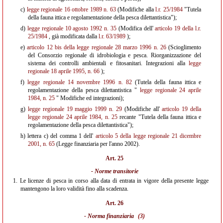
c)
legge regionale 16 ottobre 1989 n. 63
(Modifiche alla
l.r. 25/1984
"Tutela
della fauna ittica e regolamentazione della pesca dilettantistica");
d)
legge regionale 10 agosto 1992 n. 35
(Modifica dell'
articolo 19 della l.r.
25/1984
, già modificata dalla
l.r. 63/1989
);
e)
articolo 12 bis della legge regionale 28 marzo 1996 n. 26
(Scioglimento
del Consorzio regionale di idrobiologia e pesca. Riorganizzazione del
sistema dei controlli ambientali e fitosanitari. Integrazioni alla
legge
regionale 18 aprile 1995, n. 66
);
f)
legge regionale 14 novembre 1996 n. 82
(Tutela della fauna ittica e
regolamentazione della pesca dilettantistica "
legge regionale 24 aprile
1984, n. 25
" Modifiche ed integrazioni);
g)
legge regionale 19 maggio 1999 n. 29
(Modifiche all'
articolo 19 della
legge regionale 24 aprile 1984, n. 25
recante "Tutela della fauna ittica e
regolamentazione della pesca dilettantistica");
h)
lettera c) del comma 1 dell'
articolo 5 della legge regionale 21 dicembre
2001, n. 65
(Legge finanziaria per l'anno 2002).
Art. 25
- Norme transitorie
1.
Le licenze di pesca in corso alla data di entrata in vigore della presente legge
mantengono la loro validità fino alla scadenza.
Art. 26
- Norma finanziaria
(3)