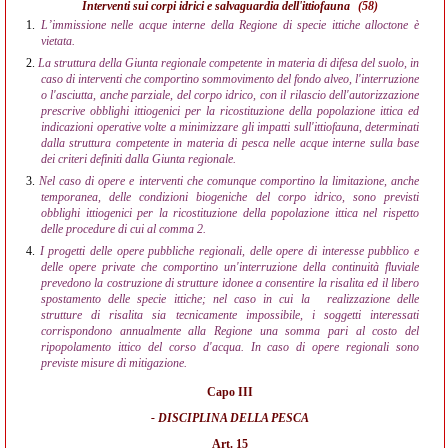
Interventi sui corpi idrici e salvaguardia dell'ittiofauna
(58)
1.
L’immissione nelle acque interne della Regione di specie ittiche alloctone è
vietata.
2.
La struttura della Giunta regionale competente in materia di difesa del suolo, in
caso di interventi che comportino sommovimento del fondo alveo, l'interruzione
o l'asciutta, anche parziale, del corpo idrico, con il rilascio dell'autorizzazione
prescrive obblighi ittiogenici per la ricostituzione della popolazione ittica ed
indicazioni operative volte a minimizzare gli impatti sull'ittiofauna, determinati
dalla struttura competente in materia di pesca nelle acque interne sulla base
dei criteri definiti dalla Giunta regionale.
3.
Nel caso di opere e interventi che comunque comportino la limitazione, anche
temporanea, delle condizioni biogeniche del corpo idrico, sono previsti
obblighi ittiogenici per la ricostituzione della popolazione ittica nel rispetto
delle procedure di cui al comma 2.
4.
I progetti delle opere pubbliche regionali, delle opere di interesse pubblico e
delle opere private che comportino un'interruzione della continuità fluviale
prevedono la costruzione di strutture idonee a consentire la risalita ed il libero
spostamento delle specie ittiche; nel caso in cui la
realizzazione delle
strutture di risalita sia tecnicamente impossibile, i soggetti interessati
corrispondono annualmente alla Regione una somma pari al costo del
ripopolamento ittico del corso d'acqua. In caso di opere regionali sono
previste misure di mitigazione.
Capo III
- DISCIPLINA DELLA PESCA
Art. 15