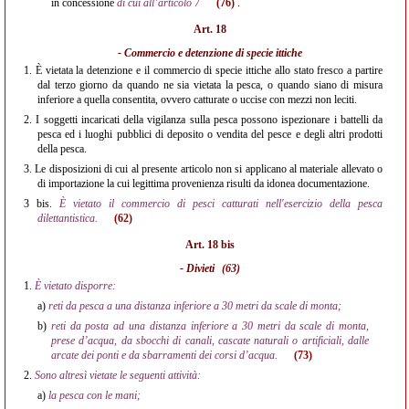
in concessione
di cui all’articolo 7
(76)
.
Art. 18
- Commercio e detenzione di specie ittiche
1.
È vietata la detenzione e il commercio di specie ittiche allo stato fresco a partire
dal terzo giorno da quando ne sia vietata la pesca, o quando siano di misura
inferiore a quella consentita, ovvero catturate o uccise con mezzi non leciti.
2.
I soggetti incaricati della vigilanza sulla pesca possono ispezionare i battelli da
pesca ed i luoghi pubblici di deposito o vendita del pesce e degli altri prodotti
della pesca.
3.
Le disposizioni di cui al presente articolo non si applicano al materiale allevato o
di importazione la cui legittima provenienza risulti da idonea documentazione.
3 bis.
È vietato il commercio di pesci catturati nell'esercizio della pesca
dilettantistica.
(62)
Art. 18 bis
- Divieti
(63)
1.
È vietato disporre:
a)
reti da pesca a una distanza inferiore a 30 metri da scale di monta;
b)
reti da posta ad una distanza inferiore a 30 metri da scale di monta,
prese d’acqua, da sbocchi di canali, cascate naturali o artificiali, dalle
arcate dei ponti e da sbarramenti dei corsi d’acqua.
(73)
2.
Sono altresì vietate le seguenti attività:
a)
la pesca con le mani;