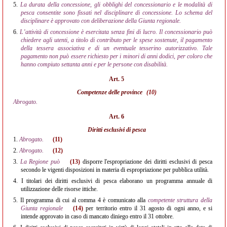
5.
La durata della concessione, gli obblighi del concessionario e le modalità di
pesca consentite sono fissati nel disciplinare di concessione. Lo schema del
disciplinare è approvato con deliberazione della Giunta regionale.
6.
L’attività di concessione è esercitata senza fini di lucro. Il concessionario può
chiedere agli utenti, a titolo di contributo per le spese sostenute, il pagamento
della tessera associativa e di un eventuale tesserino autorizzativo. Tale
pagamento non può essere richiesto per i minori di anni dodici, per coloro che
hanno compiuto settanta anni e per le persone con disabilità.
Art. 5
Competenze delle province
(10)
Abrogato.
Art. 6
Diritti esclusivi di pesca
1.
Abrogato.
(11)
2.
Abrogato.
(12)
3.
La Regione può
(13)
disporre l'espropriazione dei diritti esclusivi di pesca
secondo le vigenti disposizioni in materia di espropriazione per pubblica utilità.
4.
I titolari dei diritti esclusivi di pesca elaborano un programma annuale di
utilizzazione delle risorse ittiche.
5.
Il programma di cui al comma 4 è comunicato alla
competente struttura della
Giunta regionale
(14)
per territorio entro il 31 agosto di ogni anno, e si
intende approvato in caso di mancato diniego entro il 31 ottobre.