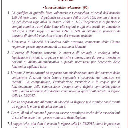
Art. 20 bis
- Guardie ittiche volontarie
(66)
1.
La qualifica di guardia ittica volontaria è riconosciuta, ai sensi dell’articolo
138 del testo unico
di pubblica sicurezza e dell'articolo 163, comma 3, lettera
b), del decreto legislativo 31 marzo 1998, n. 112 (Conferimento di funzioni e
compiti amministrativi dello Stato alle regioni e agli enti locali, in attuazione
del capo 1 della legge 15 marzo 1997, n. 59), ai cittadini in possesso di
attestato di idoneità rilasciato ai sensi del presente articolo.
2.
L'attestato di idoneità è rilasciato dalla struttura competente della Giunta
regionale, previo superamento di un esame di idoneità.
3.
L'esame di idoneità concerne le materie di ecologia e zoologia ittica,
legislazione in materia di pesca e tecniche e attrezzature da pesca, nonché le
nozioni di diritto amministrativo e penale necessarie per l'esercizio delle
funzioni di vigilanza ittica.
4.
L'esame è svolto davanti ad apposita commissione nominata dal direttore della
competente direzione della Giunta regionale e composta da massimo sei
membri. La composizione, l'articolazione territoriale e le regole per il
funzionamento della commissione d'esame sono definite con deliberazione
della Giunta regionale da adottare entro novanta giorni dall'entrata in vigore
della l.r. 59/2017.
5.
Per la preparazione all'esame di idoneità la Regione può istituire corsi aventi
ad oggetto le materie di cui al comma 3.
6.
I corsi di cui al comma 5 possono essere organizzati anche dalle associazioni
di cui all'articolo 4 ter, previo nulla osta della Regione.
7.
I soggetti che, alla data di entrata in vigore della l.r. 59/2017, siano in possesso