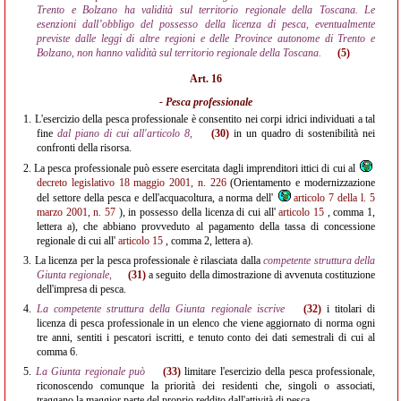
Trento e Bolzano ha validità sul territorio regionale della Toscana. Le
esenzioni dall’obbligo del possesso della licenza di pesca, eventualmente
previste dalle leggi di altre regioni e delle Province autonome di Trento e
Bolzano, non hanno validità sul territorio regionale della Toscana.
(5)
Art. 16
- Pesca professionale
1.
L'esercizio della pesca professionale è consentito nei corpi idrici individuati a tal
fine
dal piano di cui all'articolo 8,
(30)
in un quadro di sostenibilità nei
confronti della risorsa.
2.
La pesca professionale può essere esercitata dagli imprenditori ittici di cui al
decreto legislativo 18 maggio 2001, n. 226
(Orientamento e modernizzazione
del settore della pesca e dell'acquacoltura, a norma dell'
articolo 7 della l. 5
marzo 2001, n. 57
), in possesso della licenza di cui all'
articolo 15
, comma 1,
lettera a), che abbiano provveduto al pagamento della tassa di concessione
regionale di cui all'
articolo 15
, comma 2, lettera a).
3.
La licenza per la pesca professionale è rilasciata dalla
competente struttura della
Giunta regionale,
(31)
a seguito della dimostrazione di avvenuta costituzione
dell'impresa di pesca.
4.
La competente struttura della Giunta regionale iscrive
(32)
i titolari di
licenza di pesca professionale in un elenco che viene aggiornato di norma ogni
tre anni, sentiti i pescatori iscritti, e tenuto conto dei dati semestrali di cui al
comma 6.
5.
La Giunta regionale può
(33)
limitare l'esercizio della pesca professionale,
riconoscendo comunque la priorità dei residenti che, singoli o associati,
traggano la maggior parte del proprio reddito dall'attività di pesca.