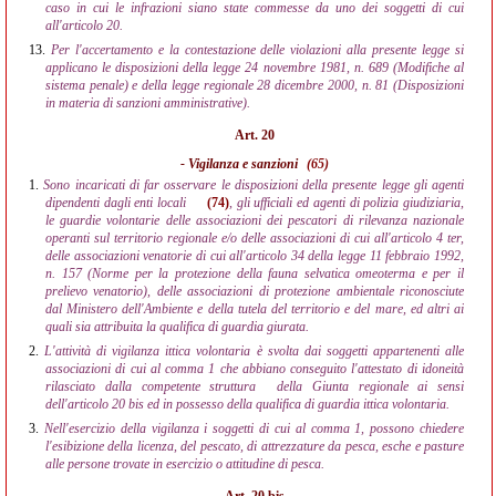
caso in cui le infrazioni siano state commesse da uno dei soggetti di cui
all'articolo 20.
13.
Per l'accertamento e la contestazione delle violazioni alla presente legge si
applicano le disposizioni della legge 24 novembre 1981, n. 689 (Modifiche al
sistema penale) e della legge regionale 28 dicembre 2000, n. 81 (Disposizioni
in materia di sanzioni amministrative).
Art. 20
- Vigilanza e sanzioni
(65)
1.
Sono incaricati di far osservare le disposizioni della presente legge gli agenti
dipendenti dagli enti locali
(74)
, gli ufficiali ed agenti di polizia giudiziaria,
le guardie volontarie delle associazioni dei pescatori di rilevanza nazionale
operanti sul territorio regionale e/o delle associazioni di cui all'articolo 4 ter,
delle associazioni venatorie di cui all'articolo 34 della legge 11 febbraio 1992,
n. 157 (Norme per la protezione della fauna selvatica omeoterma e per il
prelievo venatorio), delle associazioni di protezione ambientale riconosciute
dal Ministero dell'Ambiente e della tutela del territorio e del mare, ed altri ai
quali sia attribuita la qualifica di guardia giurata.
2.
L'attività di vigilanza ittica volontaria è svolta dai soggetti appartenenti alle
associazioni di cui al comma 1 che abbiano conseguito l'attestato di idoneità
rilasciato dalla competente struttura
della Giunta regionale ai sensi
dell'articolo 20 bis ed in possesso della qualifica di guardia ittica volontaria.
3.
Nell'esercizio della vigilanza i soggetti di cui al comma 1, possono chiedere
l'esibizione della licenza, del pescato, di attrezzature da pesca, esche e pasture
alle persone trovate in esercizio o attitudine di pesca.