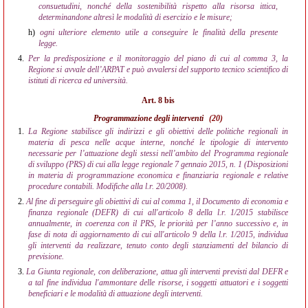
consuetudini, nonché della sostenibilità rispetto alla risorsa ittica,
determinandone altresì le modalità di esercizio e le misure;
h)
ogni ulteriore elemento utile a conseguire le finalità della presente
legge.
4.
Per la predisposizione e il monitoraggio del piano di cui al comma 3, la
Regione si avvale dell’ARPAT e può avvalersi del supporto tecnico scientifico di
istituti di ricerca ed università.
Art. 8 bis
Programmazione degli interventi
(20)
1.
La Regione stabilisce gli indirizzi e gli obiettivi delle politiche regionali in
materia di pesca nelle acque interne, nonché le tipologie di intervento
necessarie per l’attuazione degli stessi nell’ambito del Programma regionale
di sviluppo (PRS) di cui alla legge regionale 7 gennaio 2015, n. 1 (Disposizioni
in materia di programmazione economica e finanziaria regionale e relative
procedure contabili. Modifiche alla l.r. 20/2008).
2.
Al fine di perseguire gli obiettivi di cui al comma 1, il Documento di economia e
finanza regionale (DEFR) di cui all'articolo 8 della l.r. 1/2015 stabilisce
annualmente, in coerenza con il PRS, le priorità per l’anno successivo e, in
fase di nota di aggiornamento di cui all'articolo 9 della l.r. 1/2015, individua
gli interventi da realizzare, tenuto conto degli stanziamenti del bilancio di
previsione.
3.
La Giunta regionale, con deliberazione, attua gli interventi previsti dal DEFR e
a tal fine individua l'ammontare delle risorse, i soggetti attuatori e i soggetti
beneficiari e le modalità di attuazione degli interventi.