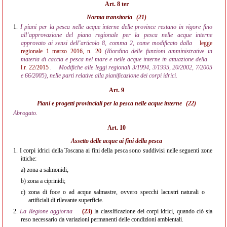
Art. 8 ter
Norma transitoria
(21)
1.
I piani per la pesca nelle acque interne delle province restano in vigore fino
all’approvazione del piano regionale per la pesca nelle acque interne
approvato ai sensi dell’articolo 8, comma 2, come modificato dalla
legge
regionale 1 marzo 2016, n. 20
(Riordino delle funzioni amministrative in
materia di caccia e pesca nel mare e nelle acque interne in attuazione della
l.r. 22/2015
.
Modifiche alle leggi regionali 3/1994, 3/1995, 20/2002, 7/2005
e 66/2005), nelle parti relative alla pianificazione dei corpi idrici.
Art. 9
Piani e progetti provinciali per la pesca nelle acque interne
(22)
Abrogato.
Art. 10
Assetto delle acque ai fini della pesca
1.
I corpi idrici della Toscana ai fini della pesca sono suddivisi nelle seguenti zone
ittiche:
a)
zona a salmonidi;
b)
zona a ciprinidi;
c)
zona di foce o ad acque salmastre, ovvero specchi lacustri naturali o
artificiali di rilevante superficie.
2.
La Regione aggiorna
(23)
la classificazione dei corpi idrici, quando ciò sia
reso necessario da variazioni permanenti delle condizioni ambientali.