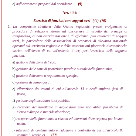
c)
agli argomenti proposti dal presidente.
(9)
Art. 4 bis
Esercizio di funzioni con soggetti terzi
(44)
(70)
1.
La competente struttura della Giunta regionale, previo svolgimento di
procedure di selezione idonee ad assicurare il rispetto dei principi di
trasparenza, di non discriminazione e di efficienza, può avvalersi di soggetti
terzi, in particolare delle associazioni di pescatori di rilevanza nazionale
operanti sul territorio regionale e delle associazioni piscatorie dilettantistiche
iscritte nell'elenco di cui all'articolo 4 ter, per l'esercizio delle seguenti
funzioni:
a)
gestione delle zone di frega;
b)
gestione delle zone di protezione parziale o totale della fauna ittica;
c)
gestione delle zone a regolamento specifico;
d)
gestione di campi gara;
e)
rilevazione dei retoni di cui all'articolo 13 e degli impianti fissi di
pesca;
f)
gestione degli incubatoi ittici pubblici;
g)
recupero del novellame in acque dove esso non abbia possibilità di
sicuro sviluppo e sua ridestinazione;
h)
recupero della fauna ittica a rischio ed interventi di emergenza per la sua
tutela;
i)
interventi di contenimento o riduzione e controllo di cui all'articolo 8,
comma 3, lettera e).
(52)