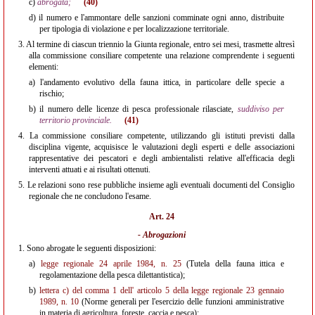
c)
abrogata;
(40)
d)
il numero e l'ammontare delle sanzioni comminate ogni anno, distribuite
per tipologia di violazione e per localizzazione territoriale.
3.
Al termine di ciascun triennio la Giunta regionale, entro sei mesi, trasmette altresì
alla commissione consiliare competente una relazione comprendente i seguenti
elementi:
a)
l'andamento evolutivo della fauna ittica, in particolare delle specie a
rischio;
b)
il numero delle licenze di pesca professionale rilasciate,
suddiviso per
territorio provinciale.
(41)
4.
La commissione consiliare competente, utilizzando gli istituti previsti dalla
disciplina vigente, acquisisce le valutazioni degli esperti e delle associazioni
rappresentative dei pescatori e degli ambientalisti relative all'efficacia degli
interventi attuati e ai risultati ottenuti.
5.
Le relazioni sono rese pubbliche insieme agli eventuali documenti del Consiglio
regionale che ne concludono l'esame.
Art. 24
- Abrogazioni
1.
Sono abrogate le seguenti disposizioni:
a)
legge regionale 24 aprile 1984, n. 25
(Tutela della fauna ittica e
regolamentazione della pesca dilettantistica);
b)
lettera c) del comma 1 dell'
articolo 5 della legge regionale 23 gennaio
1989, n. 10
(Norme generali per l'esercizio delle funzioni amministrative
in materia di agricoltura, foreste, caccia e pesca);