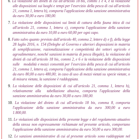
6.
La violazione dei divieti di cui all'articolo 18 bis, commi 1 e 4, e la violazione
alle disposizioni sui luoghi e tempi per l'esercizio della pesca di cui all'articolo
21, comma 1, lettera b), comporta l'applicazione della sanzione amministrativa
da euro 30,00 a euro 180,00.
7.
La violazione delle disposizioni sui limiti di cattura della fauna ittica di cui
all'articolo 21, comma 1, lettera c), comporta l'applicazione della sanzione
amministrativa da euro 10,00 a euro 60,00 per ogni capo.
8.
Fatto salvo quanto previsto dall'articolo 40, comma 2, lettere d) e f), della legge
28 luglio 2016, n. 154 (Deleghe al Governo e ulteriori disposizioni in materia
di semplificazione, razionalizzazione e competitività dei settori agricolo e
agroalimentare, nonché sanzioni in materia di pesca illegale), la violazione dei
divieti di cui all'articolo 18 bis, commi 2, e 6 e la violazione delle disposizioni
sulle
modalità e mezzi consentiti per l'esercizio della pesca di cui all'articolo
21, comma 1, lettera a), comporta l'applicazione della sanzione amministrativa
da euro 80,00 a euro 480,00; in caso di uso di mezzi vietati su specie vietate, o
di misura vietata, la sanzione è raddoppiata.
9.
La violazione delle disposizioni di cui all'articolo 21, comma 1, lettera h),
relativamente alla
tabellazione abusiva, comporta l'applicazione della
sanzione amministrativa da euro 30,00 a euro 180,00.
10.
La violazione del divieto di cui all'articolo 18 bis, comma 8, comporta
l'applicazione della sanzione amministrativa da euro 300,00 a euro
1.800,00.
11.
Le violazioni alle disposizioni della presente legge e del regolamento attuativo
della stessa non espressamente richiamate nel presente articolo, comportano
l'applicazione della sanzione amministrativa da euro 50,00 a euro 300,00.
12.
Le sanzioni amministrative di cui al presente articolo sono raddoppiate nel