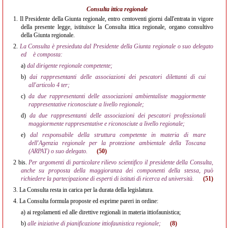
Consulta ittica regionale
1.
Il Presidente della Giunta regionale, entro centoventi giorni dall'entrata in vigore
della presente legge, istituisce la Consulta ittica regionale, organo consultivo
della Giunta regionale.
2.
La Consulta è presieduta dal Presidente della Giunta regionale o suo delegato
ed
è composta:
a)
dal dirigente regionale competente;
b)
dai rappresentanti delle associazioni dei pescatori dilettanti di cui
all'articolo 4 ter;
c)
da due rappresentanti delle associazioni ambientaliste maggiormente
rappresentative riconosciute a livello regionale;
d)
da due rappresentanti delle associazioni dei pescatori professionali
maggiormente rappresentative e riconosciute a livello regionale;
e)
dal responsabile della struttura competente in materia di mare
dell'Agenzia regionale per la protezione ambientale della Toscana
(ARPAT) o suo delegato.
(50)
2 bis.
Per argomenti di particolare rilievo scientifico il presidente della Consulta,
anche su proposta della maggioranza dei componenti della stessa, può
richiedere la partecipazione di esperti di istituti di ricerca ed università.
(51)
3.
La Consulta resta in carica per la durata della legislatura.
4.
La Consulta formula proposte ed esprime pareri in ordine:
a)
ai regolamenti ed alle direttive regionali in materia ittiofaunistica;
b)
alle iniziative di pianificazione ittiofaunistica regionale;
(8)