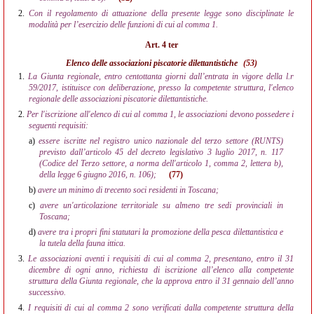
2.
Con il regolamento di attuazione della presente legge sono disciplinate le
modalità per l’esercizio delle funzioni di cui al comma 1.
Art. 4 ter
Elenco delle associazioni piscatorie dilettantistiche
(53)
1.
La Giunta regionale, entro centottanta giorni dall’entrata in vigore della l.r
59/2017, istituisce con deliberazione, presso la competente struttura, l'elenco
regionale delle associazioni piscatorie dilettantistiche.
2.
Per l'iscrizione all'elenco di cui al comma 1, le associazioni devono possedere i
seguenti requisiti:
a)
essere iscritte nel registro unico nazionale del terzo settore (RUNTS)
previsto dall’articolo 45 del decreto legislativo 3 luglio 2017, n. 117
(Codice del Terzo settore, a norma dell'articolo 1, comma 2, lettera b),
della legge 6 giugno 2016, n. 106);
(77)
b)
avere un minimo di trecento soci residenti in Toscana;
c)
avere un'articolazione territoriale su almeno tre sedi provinciali in
Toscana;
d)
avere tra i propri fini statutari la promozione della pesca dilettantistica e
la tutela della fauna ittica.
3.
Le associazioni aventi i requisiti di cui al comma 2, presentano, entro il 31
dicembre di ogni anno, richiesta di iscrizione all’elenco alla competente
struttura della Giunta regionale, che la approva entro il 31 gennaio dell’anno
successivo.
4.
I requisiti di cui al comma 2 sono verificati dalla competente struttura della