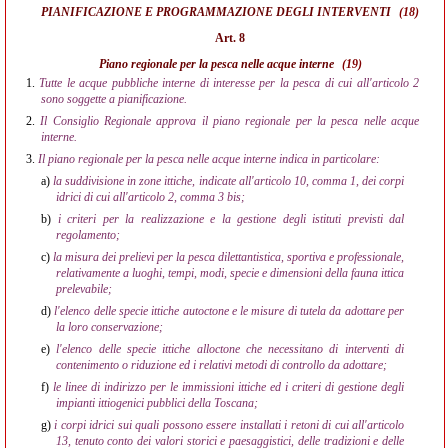
PIANIFICAZIONE E PROGRAMMAZIONE DEGLI INTERVENTI
(18)
Art. 8
Piano regionale per la pesca nelle acque interne
(19)
1.
Tutte le acque pubbliche interne di interesse per la pesca di cui all'articolo 2
sono soggette a pianificazione.
2.
Il Consiglio Regionale approva il piano regionale per la pesca nelle acque
interne.
3.
Il piano regionale per la pesca nelle acque interne indica in particolare:
a)
la suddivisione in zone ittiche, indicate all'articolo 10, comma 1, dei corpi
idrici di cui all'articolo 2, comma 3 bis;
b)
i criteri per la realizzazione e la gestione degli istituti previsti dal
regolamento;
c)
la misura dei prelievi per la pesca dilettantistica, sportiva e professionale,
relativamente a luoghi, tempi, modi, specie e dimensioni della fauna ittica
prelevabile;
d)
l'elenco delle specie ittiche autoctone e le misure di tutela da adottare per
la loro conservazione;
e)
l'elenco delle specie ittiche alloctone che necessitano di interventi di
contenimento o riduzione ed i relativi metodi di controllo da adottare;
f)
le linee di indirizzo per le immissioni ittiche ed i criteri di gestione degli
impianti ittiogenici pubblici della Toscana;
g)
i corpi idrici sui quali possono essere installati i retoni di cui all'articolo
13, tenuto conto dei valori storici e paesaggistici, delle tradizioni e delle