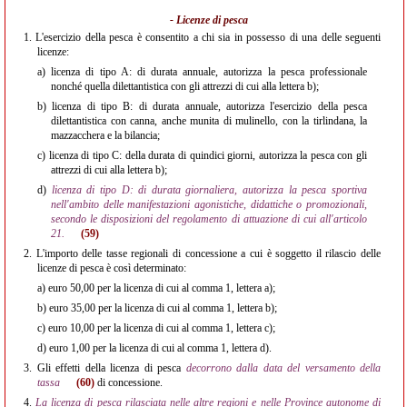
- Licenze di pesca
1.
L'esercizio della pesca è consentito a chi sia in possesso di una delle seguenti
licenze:
a)
licenza di tipo A: di durata annuale, autorizza la pesca professionale
nonché quella dilettantistica con gli attrezzi di cui alla lettera b);
b)
licenza di tipo B: di durata annuale, autorizza l'esercizio della pesca
dilettantistica con canna, anche munita di mulinello, con la tirlindana, la
mazzacchera e la bilancia;
c)
licenza di tipo C: della durata di quindici giorni, autorizza la pesca con gli
attrezzi di cui alla lettera b);
d)
licenza di tipo D: di durata giornaliera, autorizza la pesca sportiva
nell'ambito delle manifestazioni agonistiche, didattiche o promozionali,
secondo le disposizioni del regolamento di attuazione di cui all'articolo
21.
(59)
2.
L'importo delle tasse regionali di concessione a cui è soggetto il rilascio delle
licenze di pesca è così determinato:
a)
euro 50,00 per la licenza di cui al comma 1, lettera a);
b)
euro 35,00 per la licenza di cui al comma 1, lettera b);
c)
euro 10,00 per la licenza di cui al comma 1, lettera c);
d)
euro 1,00 per la licenza di cui al comma 1, lettera d).
3.
Gli effetti della licenza di pesca
decorrono dalla data del versamento della
tassa
(60)
di concessione.
4.
La licenza di pesca rilasciata nelle altre regioni e nelle Province autonome di