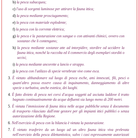
b)
la pesca subacquea;
c)
l'uso di sorgenti luminose per attirare la fauna ittica;
d)
la pesca mediante prosciugamento;
e)
la pesca con materiale esplodente;
f)
la pesca con la corrente elettrica;
g)
la pesca e la pasturazione con sangue o con attivanti chimici, ovvero con
sostanze che li contengano;
h)
la pesca mediante sostanze atte ad intorpidire, stordire od uccidere la
fauna ittica, nonché la raccolta ed il commercio degli esemplari storditi o
uccisi;
i)
la pesca mediante ancorette a lancio e strappo.
j)
la pesca con l'utilizzo di specie vertebrate vive come esca.
3.
È vietato abbandonare sul luogo di pesca esche, ami innescati, fili, pesci o
quant'altro possa essere causa di inquinamento, danneggiamento di altre
specie o turbativa, anche estetica, dei luoghi.
4.
È fatto divieto di pesca nei corsi d'acqua soggetti ad asciutta laddove il tratto
bagnato continuativamente da acque defluenti sia lungo meno di 200 metri.
5.
È vietata l'immissione di fauna ittica nelle acque pubbliche senza il documento
di trasporto rilasciato dall'ente gestore per gli impianti ittici pubblici o senza
autorizzazione della Regione.
6.
Nell'esercizio di pesca con la bilancia è vietata la pasturazione.
7.
È vietato trasferire da un luogo ad un altro fauna ittica viva prelevata
nell'esercizio della pesca dilettantistica, salvo i casi espressamente autorizzati