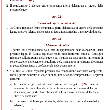
k)
abrogata.
(68)
2.
Il regolamento è adottato entro centottanta giorni dall'entrata in vigore della
presente legge.
Art. 22
- Elenco delle specie di fauna ittica
1.
La Giunta regionale, entro centottanta giorni dall'entrata in vigore della presente
legge, approva l'elenco delle specie di fauna ittica a rischio o meritevoli di tutela.
Art. 23
- Clausola valutativa
1.
A partire dal secondo anno dalla data di applicazione delle disposizioni della
presente legge, la Giunta regionale rende periodicamente conto al Consiglio
regionale sull'attuazione della legge e sui risultati da essa ottenuti in termini di
conservazione, incremento e riequilibrio della fauna ittica in relazione alle attività
di pesca dilettantistica e professionale nelle acque interne.
2.
A tal fine la Giunta regionale presenta alla commissione consiliare competente,
entro il primo semestre di ciascun anno, una relazione comprendente i seguenti
elementi:
a)
le finalità e gli stati di realizzazione dei progetti
(39)
finanziati
annualmente dalla Giunta, e le criticità emerse nel corso della loro
attuazione, con particolare riferimento alle iniziative a favore della fauna
ittica e dell'ambiente;
b)
il numero, suddiviso per tipologia, delle licenze di pesca dilettantistica
esistenti;