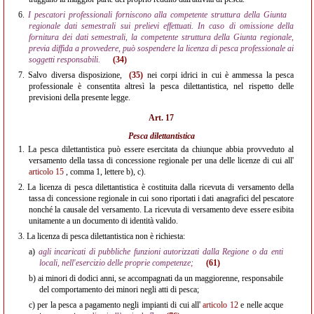
6.
I pescatori professionali forniscono alla competente struttura della Giunta
regionale dati semestrali sui prelievi effettuati. In caso di omissione della
fornitura dei dati semestrali, la competente struttura della Giunta regionale,
previa diffida a provvedere, può sospendere la licenza di pesca professionale ai
soggetti responsabili.
(34)
7.
Salvo diversa disposizione,
(35)
nei corpi idrici in cui è ammessa la pesca
professionale è consentita altresì la pesca dilettantistica, nel rispetto delle
previsioni della presente legge.
Art. 17
Pesca dilettantistica
1.
La pesca dilettantistica può essere esercitata da chiunque abbia provveduto al
versamento della tassa di concessione regionale per una delle licenze di cui all'
articolo 15
, comma 1, lettere b), c).
2.
La licenza di pesca dilettantistica è costituita dalla ricevuta di versamento della
tassa di concessione regionale in cui sono riportati i dati anagrafici del pescatore
nonché la causale del versamento. La ricevuta di versamento deve essere esibita
unitamente a un documento di identità valido.
3.
La licenza di pesca dilettantistica non è richiesta:
a)
agli incaricati di pubbliche funzioni autorizzati dalla Regione o da enti
locali, nell'esercizio delle proprie competenze;
(61)
b)
ai minori di dodici anni, se accompagnati da un maggiorenne, responsabile
del comportamento dei minori negli atti di pesca;
c)
per la pesca a pagamento negli impianti di cui all'
articolo 12
e nelle acque