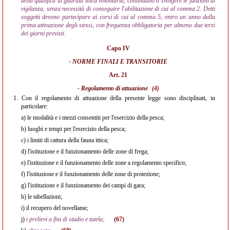
della qualifica di guardia ittica volontaria, continuano a svolgere le funzioni di
vigilanza, senza necessità di conseguire l'abilitazione di cui al comma 2. Detti
soggetti devono partecipare ai corsi di cui al comma 5, entro un anno dalla
prima attivazione degli stessi, con frequenza obbligatoria per almeno due terzi
dei giorni previsti.
Capo IV
- NORME FINALI E TRANSITORIE
Art. 21
- Regolamento di attuazione
(4)
1.
Con il regolamento di attuazione della presente legge sono disciplinati, in
particolare:
a)
le modalità e i mezzi consentiti per l'esercizio della pesca;
b)
luoghi e tempi per l'esercizio della pesca;
c)
i limiti di cattura della fauna ittica;
d)
l'istituzione e il funzionamento delle zone di frega;
e)
l'istituzione e il funzionamento delle zone a regolamento specifico;
f)
l'istituzione e il funzionamento delle zone di protezione;
g)
l'istituzione e il funzionamento dei campi di gara;
h)
le tabellazioni;
i)
il recupero del novellame;
j)
i prelievi a fini di studio e tutela;
(67)