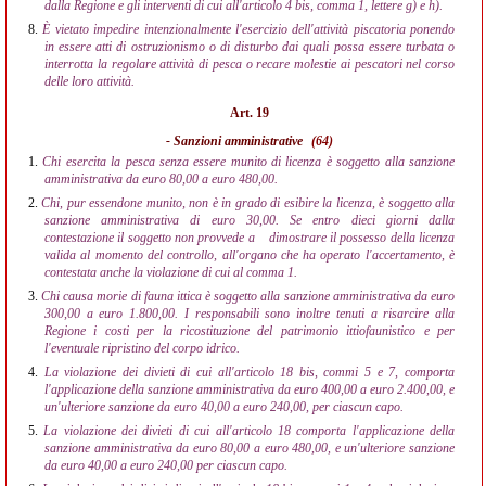
dalla Regione e gli interventi di cui all'articolo 4 bis, comma 1, lettere g) e h).
8.
È vietato impedire intenzionalmente l'esercizio dell'attività piscatoria ponendo
in essere atti di ostruzionismo o di disturbo dai quali possa essere turbata o
interrotta la regolare attività di pesca o recare molestie ai pescatori nel corso
delle loro attività.
Art. 19
- Sanzioni amministrative
(64)
1.
Chi esercita la pesca senza essere munito di licenza è soggetto alla sanzione
amministrativa da euro 80,00 a euro 480,00.
2.
Chi, pur essendone munito, non è in grado di esibire la licenza, è soggetto alla
sanzione amministrativa di euro 30,00. Se entro dieci giorni dalla
contestazione il soggetto non provvede a
dimostrare il possesso della licenza
valida al momento del controllo, all'organo che ha operato l'accertamento, è
contestata anche la violazione di cui al comma 1.
3.
Chi causa morie di fauna ittica è soggetto alla sanzione amministrativa da euro
300,00 a euro 1.800,00. I responsabili sono inoltre tenuti a risarcire alla
Regione i costi per la ricostituzione del patrimonio ittiofaunistico e per
l'eventuale ripristino del corpo idrico.
4.
La violazione dei divieti di cui all'articolo 18 bis, commi 5 e 7, comporta
l'applicazione della sanzione amministrativa da euro 400,00 a euro 2.400,00, e
un'ulteriore sanzione da euro 40,00 a euro 240,00, per ciascun capo.
5.
La violazione dei divieti di cui all'articolo 18 comporta l'applicazione della
sanzione amministrativa da euro 80,00 a euro 480,00, e un'ulteriore sanzione
da euro 40,00 a euro 240,00 per ciascun capo.