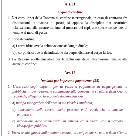
Art. 11
Acque di confine
1.
Nei corpi idrici della Toscana di confine interregionale, in caso di contrasto fra
disposizioni in materia di pesca, si applica la disciplina più restrittiva
relativamente alle misure minime, al numero dei capi, alle specie consentite, ai
tempi e ai modi di pesca.
2.
Sono di confine:
a)
i corpi idrici ove la delimitazione sia longitudinale;
b)
i corpi idrici ove la delimitazione sia perpendicolare al corpo idrico.
3.
La Regione adotta iniziative per la diffusione delle informazioni relative alle
acque di confine.
Art. 12
Impianti per la pesca a pagamento
(55)
1.
L'esercizio degli impianti per la pesca a pagamento in acque private, o
pubbliche in derivazione, è comunicato alla competente struttura della Giunta
regionale, allegando la seguente documentazione:
a)
mappa topografica dell'area in cui ricade l’impianto;
b)
indicazione delle specie ittiche presenti e di quelle che si intende
immettere;
c)
indicazione della connettività, in entrata ed in uscita, con il reticolo
idrografico pubblico.
2.
Entro trenta giorni dalla comunicazione, la competente struttura della Giunta