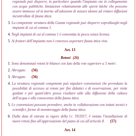
regionale può disporre, in particolare quando l'impianto sia in collegamento
con acque pubbliche, limitazioni relativamente alle specie ittiche che possono
essere immesse ed in merito all'adozione di misure idonee ad evitare diffusioni
incontrollate di fauna ittica.
3.
La competente struttura della Giunta regionale può disporre sopralluoghi negli
impianti di cui al comma 1.
4.
Negli impianti di cui al comma 1 è consentita la pesca senza licenza.
5.
Ai fruitori dell'impianto non è concesso asportare fauna ittica viva.
Art. 13
Retoni
(26)
1.
Sono denominati retoni le bilance con lato della rete superiore a 5 metri.
2.
Abrogato.
(56)
3.
Abrogato.
(56)
4.
La struttura regionale competente può stipulare convenzioni che prevedano la
possibilità di accesso ai retoni per fini didattici e di osservazione, per visite
guidate e per quant'altro possa risultare utile alla diffusione della cultura
dell'acqua e alla conoscenza della fauna ittica.
5.
Le convenzioni possono prevedere, anche in collaborazione con istituti tecnici e
scientifici, forme di monitoraggio della fauna ittica.
6.
Dalla data di entrata in vigore della l.r. 59/2017, è vietata l'installazione di
nuovi retoni fino all'approvazione del piano di cui all'articolo 8.
(57)
Art. 14