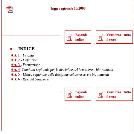
legge regionale 16/2008
Espandi
Visualizza tutto
indice
il testo
INDICE
Art. 1
- Finalità
Art. 2
- Definizioni
Art. 3
- Formazione
Art. 4
- Comitato regionale per le discipline del benessere e bio-naturali
Art. 5
- Elenco regionale delle discipline del benessere e bio-naturali
Art. 6
- Rete del benessere
Espandi
Visualizza tutto
indice
il testo