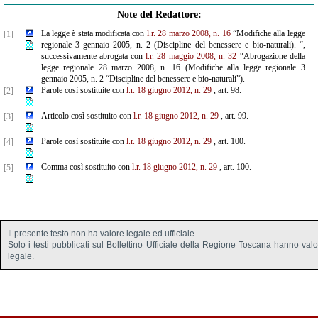
Note del Redattore:
La legge è stata modificata con
l.r. 28 marzo 2008, n. 16
“Modifiche alla legge
[1]
regionale 3 gennaio 2005, n. 2 (Discipline del benessere e bio-naturali). “,
successivamente abrogata con
l.r. 28 maggio 2008, n. 32
“Abrogazione della
legge regionale 28 marzo 2008, n. 16 (Modifiche alla legge regionale 3
gennaio 2005, n. 2 “Discipline del benessere e bio-naturali”).
Parole così sostituite con
l.r. 18 giugno 2012, n. 29
, art. 98.
[2]
Articolo così sostituito con
l.r. 18 giugno 2012, n. 29
, art. 99.
[3]
Parole così sostituite con
l.r. 18 giugno 2012, n. 29
, art. 100.
[4]
Comma così sostituito con
l.r. 18 giugno 2012, n. 29
, art. 100.
[5]
Il presente testo non ha valore legale ed ufficiale.
Solo i testi pubblicati sul Bollettino Ufficiale della Regione Toscana hanno val
legale.