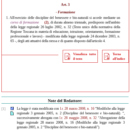
Art. 3
- Formazione
1.
All'esercizio delle discipline del benessere e bio-naturali si accede mediante un
corso di formazione
(2)
, di durata almeno triennale, predisposto nell'ambito
della legge regionale 26 luglio 2002, n. 32 (Testo unico della normativa della
Regione Toscana in materia di educazione, istruzione, orientamento, formazione
professionale e lavoro) - modificata dalla legge regionale 24 dicembre 2003, n.
65 -, degli atti attuativi della stessa e di quanto disposto dall'articolo 4.
Visualizza tutto
Torna
il testo
all'indice
Note del Redattore:
La legge è stata modificata con
l.r. 28 marzo 2008, n. 16
“Modifiche alla legge
[1]
regionale 3 gennaio 2005, n. 2 (Discipline del benessere e bio-naturali). “,
successivamente abrogata con
l.r. 28 maggio 2008, n. 32
“Abrogazione della
legge regionale 28 marzo 2008, n. 16 (Modifiche alla legge regionale 3
gennaio 2005, n. 2 “Discipline del benessere e bio-naturali”).