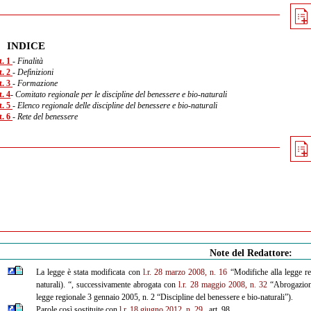
INDICE
t. 1
- Finalità
t. 2
- Definizioni
t. 3
- Formazione
. 4
- Comitato regionale per le discipline del benessere e bio-naturali
t. 5
- Elenco regionale delle discipline del benessere e bio-naturali
t. 6
- Rete del benessere
Note del Redattore:
La legge è stata modificata con
l.r. 28 marzo 2008, n. 16
“Modifiche alla legge re
naturali). “, successivamente abrogata con
l.r. 28 maggio 2008, n. 32
“Abrogazione
legge regionale 3 gennaio 2005, n. 2 “Discipline del benessere e bio-naturali”).
Parole così sostituite con
l.r. 18 giugno 2012, n. 29
, art. 98.