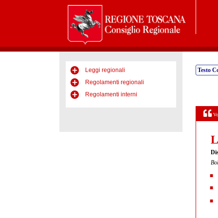
Leggi regionali
Testo C
Regolamenti regionali
Regolamenti interni
Vo
L
Dis
Bol