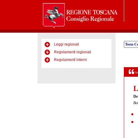
Leggi regionali
Testo C
Regolamenti regionali
Regolamenti interni
Vo
L
De
Bol