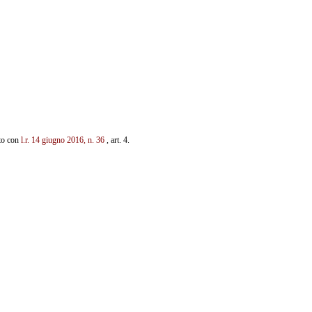
ato con
l.r. 14 giugno 2016, n. 36
, art. 4.