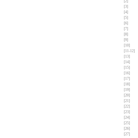
[2]
[3]
[4]
[5]
[6]
[7]
[8]
[9]
[10]
[11-12]
[13]
[14]
[15]
[16]
[17]
[18]
[19]
[20]
[21]
[22]
[23]
[24]
[25]
[26]
[27]