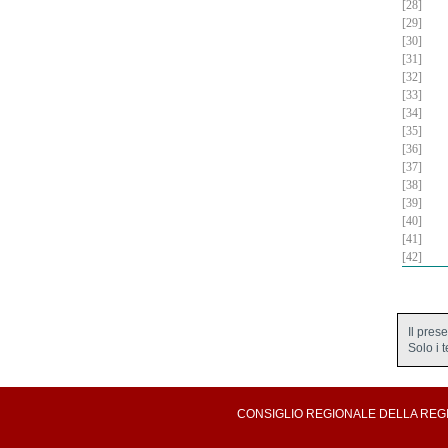
[28]
[29]
[30]
[31]
[32]
[33]
[34]
[35]
[36]
[37]
[38]
[39]
[40]
[41]
[42]
Il pres
Solo i 
CONSIGLIO REGIONALE DELLA REGION