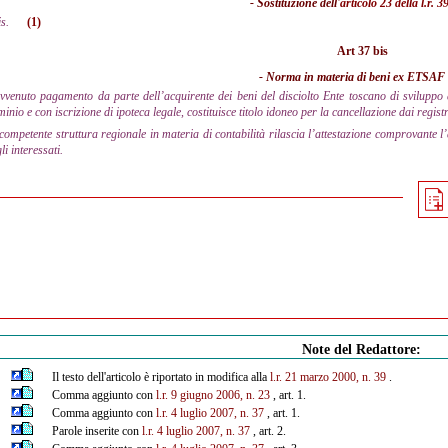
- Sostituzione dell'
articolo 23 della l.r. 
s.
(1)
Art 37 bis
- Norma in materia di beni ex ETSAF
vvenuto pagamento da parte dell’acquirente dei beni del disciolto Ente toscano di sviluppo a
inio e con iscrizione di ipoteca legale, costituisce titolo idoneo per la cancellazione dai regist
competente struttura regionale in materia di contabilità rilascia l’attestazione comprovante 
li interessati.
Note del Redattore:
Il testo dell'articolo è riportato in modifica alla
l.r. 21 marzo 2000, n. 39
.
Comma aggiunto con
l.r. 9 giugno 2006, n. 23
, art. 1.
Comma aggiunto con
l.r. 4 luglio 2007, n. 37
, art. 1.
Parole inserite con
l.r. 4 luglio 2007, n. 37
, art. 2.