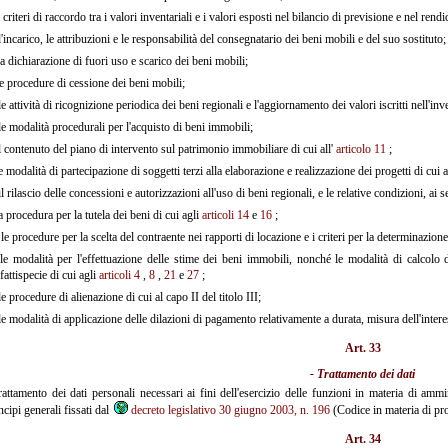
i criteri di raccordo tra i valori inventariali e i valori esposti nel bilancio di previsione e nel rend
'incarico, le attribuzioni e le responsabilità del consegnatario dei beni mobili e del suo sostituto;
a dichiarazione di fuori uso e scarico dei beni mobili;
e procedure di cessione dei beni mobili;
e attività di ricognizione periodica dei beni regionali e l'aggiornamento dei valori iscritti nell'inv
e modalità procedurali per l'acquisto di beni immobili;
l contenuto del piano di intervento sul patrimonio immobiliare di cui all'
articolo 11
;
e modalità di partecipazione di soggetti terzi alla elaborazione e realizzazione dei progetti di cui a
l rilascio delle concessioni e autorizzazioni all'uso di beni regionali, e le relative condizioni, ai s
a procedura per la tutela dei beni di cui agli
articoli 14
e
16
;
le procedure per la scelta del contraente nei rapporti di locazione e i criteri per la determinazion
e modalità per l'effettuazione delle stime dei beni immobili, nonché le modalità di calcolo 
fattispecie di cui agli
articoli 4
,
8
,
21
e
27
;
e procedure di alienazione di cui al capo II del titolo III;
e modalità di applicazione delle dilazioni di pagamento relativamente a durata, misura dell'inter
Art. 33
- Trattamento dei dati
trattamento dei dati personali necessari ai fini dell'esercizio delle funzioni in materia di amm
ncipi generali fissati dal
decreto legislativo 30 giugno 2003, n. 196
(Codice in materia di pro
Art. 34