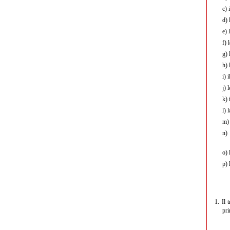
c)
d)
l
e)
l
f)
l
g)
l
h)
l
i)
i
j)
l
k)
i
l)
l
m)
n)
l
o)
l
p)
l
1.
Il 
pri