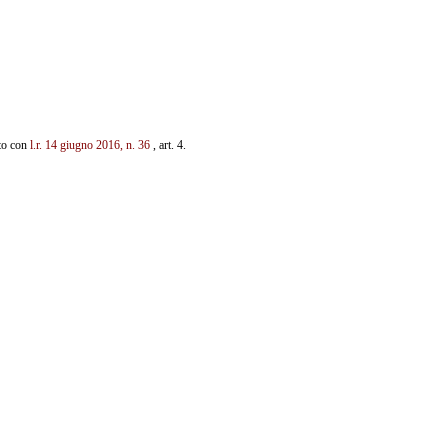
ato con
l.r. 14 giugno 2016, n. 36
, art. 4.