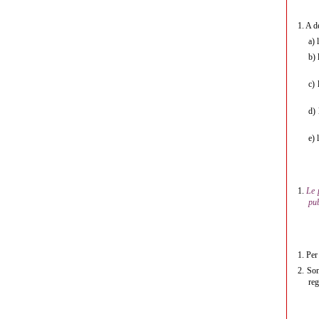
1.
A de
a)
b)
c)
d)
e)
1.
Le 
pub
1.
Per
2.
Son
reg