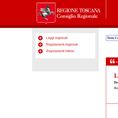
Leggi regionali
Testo C
Regolamenti regionali
Regolamenti interni
Vo
L
De
Bol