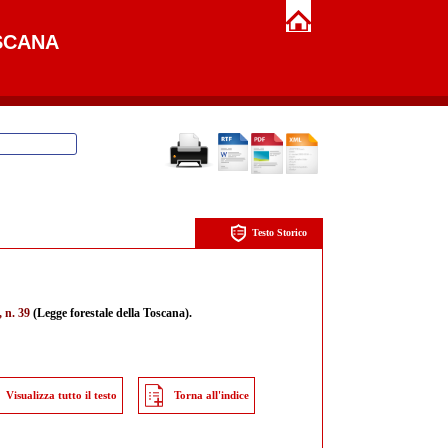
SCANA
Testo Storico
 n. 39
(Legge forestale della Toscana).
Visualizza tutto il testo
Torna all'indice