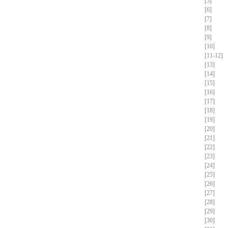
[5]
[6]
[7]
[8]
[9]
[10]
[11-12]
[13]
[14]
[15]
[16]
[17]
[18]
[19]
[20]
[21]
[22]
[23]
[24]
[25]
[26]
[27]
[28]
[29]
[30]