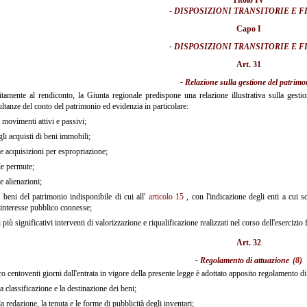
- DISPOSIZIONI TRANSITORIE E F
Capo I
- DISPOSIZIONI TRANSITORIE E F
Art. 31
- Relazione sulla gestione del patrimo
tamente al rendiconto, la Giunta regionale predispone una relazione illustrativa sulla gest
ultanze del conto del patrimonio ed evidenzia in particolare:
 movimenti attivi e passivi;
li acquisti di beni immobili;
e acquisizioni per espropriazione;
e permute;
e alienazioni;
 beni del patrimonio indisponibile di cui all'
articolo 15
, con l'indicazione degli enti a cui s
interesse pubblico connesse;
 più significativi interventi di valorizzazione e riqualificazione realizzati nel corso dell'esercizio 
Art. 32
- Regolamento di attuazione
(8)
o centoventi giorni dall'entrata in vigore della presente legge è adottato apposito regolamento di 
la classificazione e la destinazione dei beni;
la redazione, la tenuta e le forme di pubblicità degli inventari;