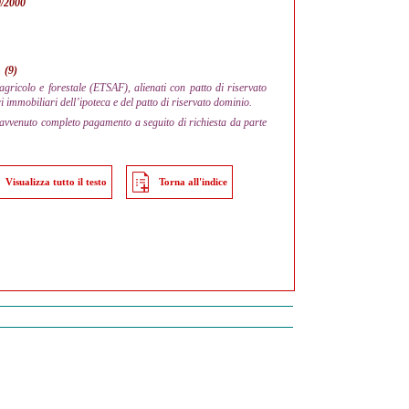
39/2000
(9)
gricolo e forestale (ETSAF), alienati con patto di riservato
ri immobiliari dell’ipoteca e del patto di riservato dominio.
l’avvenuto completo pagamento a seguito di richiesta da parte
Visualizza tutto il testo
Torna all'indice