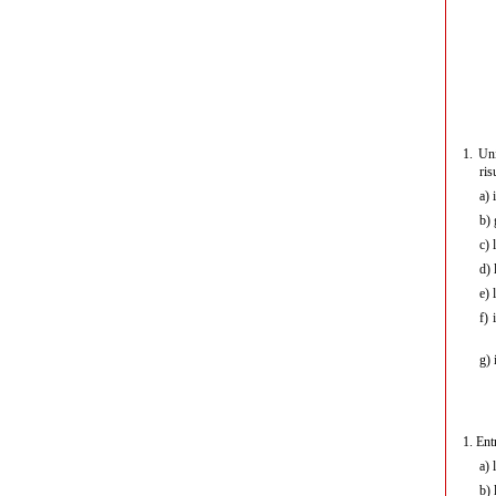
1.
Uni
ris
a)
i
b)
g
c)
l
d)
l
e)
l
f)
i
g)
i
1.
Entr
a)
b)