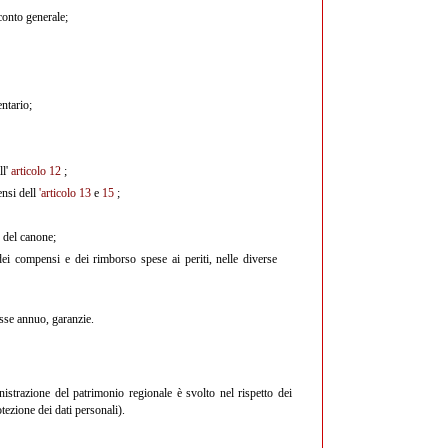
iconto generale;
entario;
ll'
articolo 12
;
ensi dell
'articolo 13
e
15
;
e del canone;
dei compensi e dei rimborso spese ai periti, nelle diverse
esse annuo, garanzie.
inistrazione del patrimonio regionale è svolto nel rispetto dei
tezione dei dati personali).