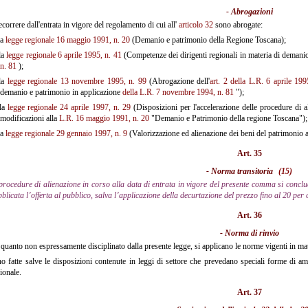
- Abrogazioni
correre dall'entrata in vigore del regolamento di cui all'
articolo 32
sono abrogate:
la
legge regionale 16 maggio 1991, n. 20
(Demanio e patrimonio della Regione Toscana);
la
legge regionale 6 aprile 1995, n. 41
(Competenze dei dirigenti regionali in materia di demanio
n. 81
);
la
legge regionale 13 novembre 1995, n. 99
(Abrogazione dell'
art. 2 della L.R. 6 aprile 199
demanio e patrimonio in applicazione
della
L.R. 7 novembre 1994, n. 81
");
la
legge regionale 24 aprile 1997, n. 29
(Disposizioni per l'accelerazione delle procedure di a
modificazioni alla
L.R. 16 maggio
1991, n. 20
"Demanio e Patrimonio della regione Toscana");
la
legge regionale 29 gennaio 1997, n. 9
(Valorizzazione ed alienazione dei beni del patrimonio a
Art. 35
- Norma transitoria
(15)
procedure di alienazione in corso alla data di entrata in vigore del presente comma si concl
blicata l’offerta al pubblico, salva l’applicazione della decurtazione del prezzo fino al 20 per
Art. 36
- Norma di rinvio
 quanto non espressamente disciplinato dalla presente legge, si applicano le norme vigenti in mater
o fatte salve le disposizioni contenute in leggi di settore che prevedano speciali forme di am
ionale.
Art. 37