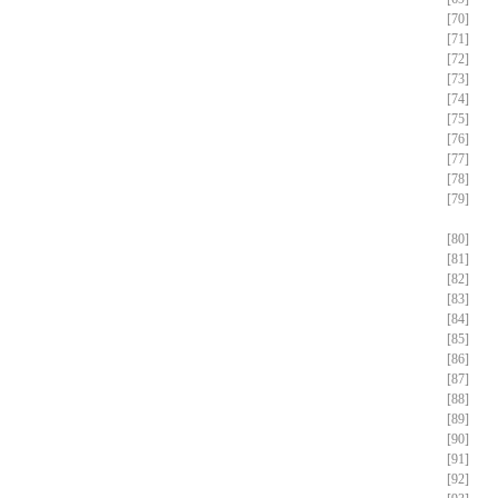
[70]
[71]
[72]
[73]
[74]
[75]
[76]
[77]
[78]
[79]
[80]
[81]
[82]
[83]
[84]
[85]
[86]
[87]
[88]
[89]
[90]
[91]
[92]