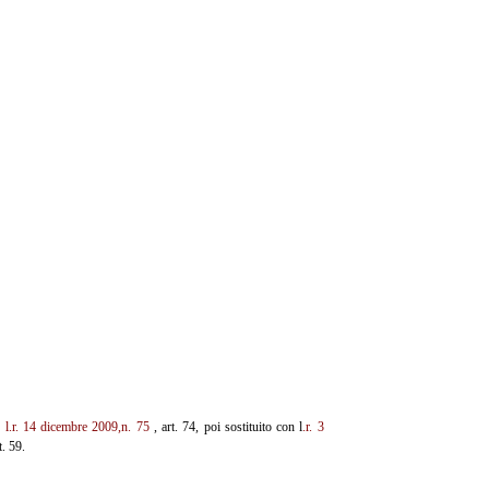
n
l.r. 14 dicembre 2009,n.
75
, art. 74, poi sostituito con l
.r. 3
t. 59.