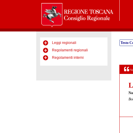
Leggi regionali
Testo C
Regolamenti regionali
Regolamenti interni
Vo
L
Nor
Bol