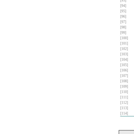
[93]
[94]
[95]
[96]
[97]
[98]
[99]
[100]
[101]
[102]
[103]
[104]
[105]
[106]
[107]
[108]
[109]
[110]
[111]
[112]
[113]
[114]