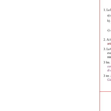
1.
La 
a)
a
b)
c)
a
2.
Ai f
art
3.
La 
eve
min
3 bis.
con
di 
3 ter.
Giu