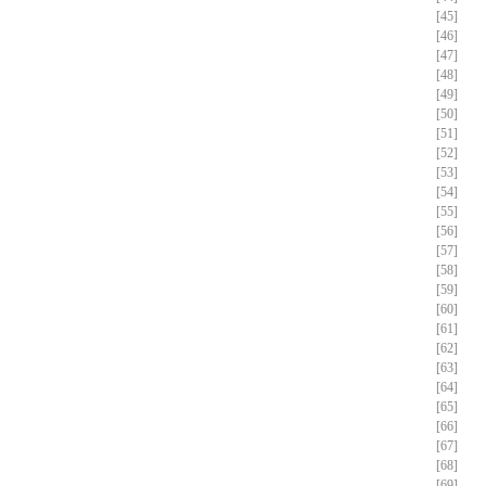
[45]
[46]
[47]
[48]
[49]
[50]
[51]
[52]
[53]
[54]
[55]
[56]
[57]
[58]
[59]
[60]
[61]
[62]
[63]
[64]
[65]
[66]
[67]
[68]
[69]