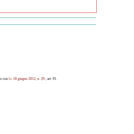
ito con
l.r. 18 giugno 2012, n. 29
, art. 91.