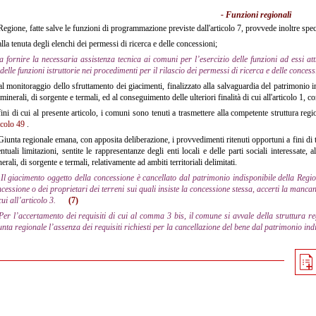
- Funzioni regionali
Regione, fatte salve le funzioni di programmazione previste dall'articolo 7, provvede inoltre spe
lla tenuta degli elenchi dei permessi di ricerca e delle concessioni;
a fornire la necessaria assistenza tecnica ai comuni per l’esercizio delle funzioni ad essi att
delle funzioni istruttorie nei procedimenti per il rilascio dei permessi di ricerca e delle concess
l monitoraggio dello sfruttamento dei giacimenti, finalizzato alla salvaguardia del patrimonio in
minerali, di sorgente e termali, ed al conseguimento delle ulteriori finalità di cui all'articolo 1, 
ini di cui al presente articolo, i comuni sono tenuti a trasmettere alla competente struttura regio
icolo 49
.
Giunta regionale emana, con apposita deliberazione, i provvedimenti ritenuti opportuni a fini di t
ntuali limitazioni, sentite le rappresentanze degli enti locali e delle parti sociali interessate, a
erali, di sorgente e termali, relativamente ad ambiti territoriali delimitati.
Il giacimento oggetto della concessione è cancellato dal patrimonio indisponibile della Region
cessione o dei proprietari dei terreni sui quali insiste la concessione stessa, accerti la manca
cui all’articolo 3.
(7)
Per l’accertamento dei requisiti di cui al comma 3 bis, il comune si avvale della struttura 
nta regionale l’assenza dei requisiti richiesti per la cancellazione del bene dal patrimonio ind