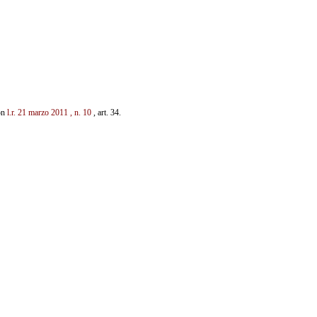
con
l.r. 21 marzo 2011
,
n. 10
, art. 34.