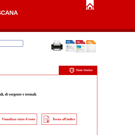
SCANA
Testo Storico
li, di sorgente e termali.
Visualizza tutto il testo
Torna all'indice