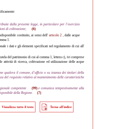
cificamente:
ribuite dalla presente legge, in particolare per l’esercizio
ioni di coltivazione;
(6)
disponibile costituito, ai sensi dell'
articolo 2
, dalle acque
comma 1.
nale i dati e gli elementi specificati nel regolamento di cui all'
utela del patrimonio di cui al comma 1, lettera c), ivi comprese
lle attività di ricerca, coltivazione ed utilizzazione delle acque
e qualora il comune, d’ufficio o su istanza dei titolari della
nza del requisito relativo al mantenimento delle caratteristiche
regionale competente
(99)
e comunica tempestivamente alla
isponibile della Regione.
(7)
Visualizza tutto il testo
Torna all'indice