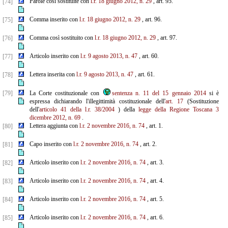
Parole così sostituite con
l.r. 18 giugno 2012, n. 29
, art. 95.
[74]
Comma inserito con
l.r. 18 giugno 2012, n. 29
, art. 96.
[75]
Comma così sostituito con
l.r. 18 giugno 2012, n. 29
, art. 97.
[76]
Articolo inserito con
l.r. 9 agosto 2013, n. 47
, art. 60.
[77]
Lettera inserita con
l.r. 9 agosto 2013, n. 47
, art. 61.
[78]
[79]
La Corte costituzionale con
sentenza n. 11 del 15 gennaio 2014
si è
espressa dichiarando l'illegittimità costituzionale dell'
art. 17
(Sostituzione
dell'
articolo 41 della l.r. 38/2004
) della
legge della Regione Toscana 3
dicembre 2012, n. 69
.
Lettera aggiunta con
l.r. 2 novembre 2016, n. 74
, art. 1.
[80]
Capo inserito con
l.r. 2 novembre 2016, n. 74
, art. 2.
[81]
Articolo inserito con
l.r. 2 novembre 2016, n. 74
, art. 3.
[82]
Articolo inserito con
l.r. 2 novembre 2016, n. 74
, art. 4.
[83]
Articolo inserito con
l.r. 2 novembre 2016, n. 74
, art. 5.
[84]
Articolo inserito con
l.r. 2 novembre 2016, n. 74
, art. 6.
[85]