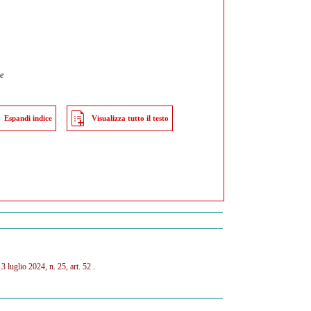
ne
Espandi indice
Visualizza tutto il testo
. 3 luglio 2024, n. 25, art. 52
.