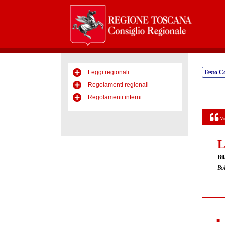
Leggi regionali
Testo C
Regolamenti regionali
Regolamenti interni
Vo
L
Bi
Bol