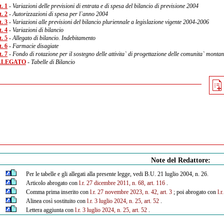
. 1
- Variazioni delle previsioni di entrata e di spesa del bilancio di previsione 2004
. 2
- Autorizzazioni di spesa per l`anno 2004
. 3
- Variazioni alle previsioni del bilancio pluriennale a legislazione vigente 2004-2006
. 4
- Variazioni di bilancio
. 5
- Allegato di bilancio. Indebitamento
. 6
- Farmacie disagiate
. 7
- Fondo di rotazione per il sostegno delle attivita` di progettazione delle comunita` monta
LLEGATO
- Tabelle di Bilancio
Note del Redattore:
Per le tabelle e gli allegati alla presente legge, vedi B.U. 21 luglio 2004, n. 26.
Articolo abrogato con
l.r. 27 dicembre 2011, n. 68, art. 116
.
Comma prima inserito con
l.r. 27 novembre 2023, n. 42, art. 3
; poi abrogato con
l.r
Alinea così sostituito con
l.r. 3 luglio 2024, n. 25, art. 52
.
Lettera aggiunta con
l.r. 3 luglio 2024, n. 25, art. 52
.