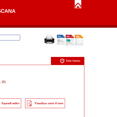
SCANA
Testo Storico
.
(1)
Espandi indice
Visualizza tutto il testo