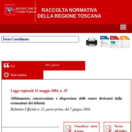
RACCOLTA NORMATIVA
DELLA REGIONE TOSCANA
²
Testo Coordinato
Rif. passivi
Voci
Testo Storico
Legge regionale 31 maggio 2004, n. 29
Affidamento, conservazione e dispersione delle ceneri derivanti dalla
cremazione dei defunti.
Bollettino Ufficiale n. 21, parte prima, del 7 giugno 2004
Visualizza tutto
Torna
il testo
all'indice