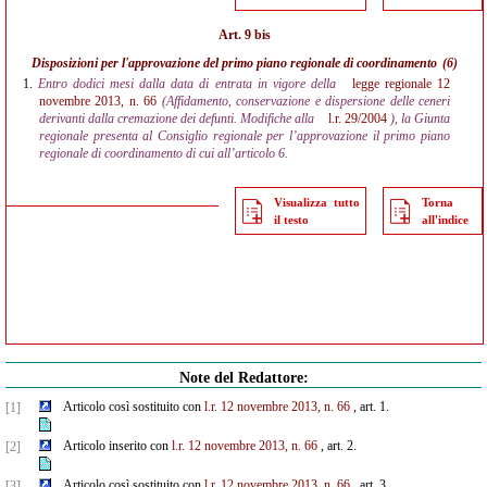
Art. 9 bis
Disposizioni per l'approvazione del primo piano regionale di coordinamento
(6)
1.
Entro dodici mesi dalla data di entrata in vigore della
legge regionale 12
novembre 2013, n. 66
(Affidamento, conservazione e dispersione delle ceneri
derivanti dalla cremazione dei defunti. Modifiche alla
l.r. 29/2004
), la Giunta
regionale presenta al Consiglio regionale per l’approvazione il primo piano
regionale di coordinamento di cui all’articolo 6.
Visualizza tutto
Torna
il testo
all'indice
Note del Redattore:
Articolo così sostituito con
l.r. 12 novembre 2013, n. 66
, art. 1.
[1]
Articolo inserito con
l.r. 12 novembre 2013, n. 66
, art. 2.
[2]
Articolo così sostituito con
l.r. 12 novembre 2013, n. 66
, art. 3.
[3]