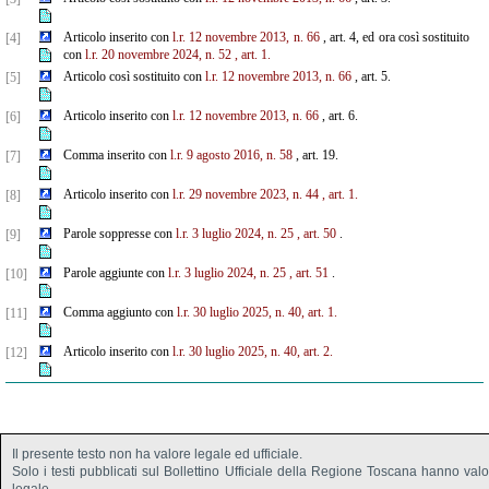
Articolo inserito con
l.r. 12 novembre 2013, n. 66
, art. 4, ed ora così sostituito
[4]
con
l.r. 20 novembre 2024, n. 52
, art. 1.
Articolo così sostituito con
l.r. 12 novembre 2013, n. 66
, art. 5.
[5]
Articolo inserito con
l.r. 12 novembre 2013, n. 66
, art. 6.
[6]
Comma inserito con
l.r. 9 agosto 2016, n. 58
, art. 19.
[7]
Articolo inserito con
l.r. 29 novembre 2023, n. 44
, art. 1.
[8]
Parole soppresse con
l.r. 3 luglio 2024, n. 25
, art. 50
.
[9]
Parole aggiunte con
l.r. 3 luglio 2024, n. 25
, art. 51
.
[10]
Comma aggiunto con
l.r. 30 luglio 2025, n. 40, art. 1.
[11]
Articolo inserito con
l.r. 30 luglio 2025, n. 40, art. 2.
[12]
Il presente testo non ha valore legale ed ufficiale.
Solo i testi pubblicati sul Bollettino Ufficiale della Regione Toscana hanno val