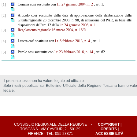
Comma così sostituito con
l.r. 27 gennaio 2004, n. 2
, art. 1.
[1]
Articolo così sostituito dalla data di approvazione della deliberazione della
[2]
Giunta regionale 23 dicembre 2008, n. 98, di attuazione del PAR, in base alle
disposizioni dell'art. 12 della
l.r. 24 gennaio 2006, n. 1
.
Regolamento regionale 16 marzo 2004, n. 16/R
.
[3]
Lettera così sostituita con
l.r. 6 febbraio 2013, n. 4
, art. 1.
[4]
Parole così sostituite con
l.r. 23 febbraio 2016, n. 14
, art. 62.
[5]
Il presente testo non ha valore legale ed ufficiale.
Solo i testi pubblicati sul Bollettino Ufficiale della Regione Toscana hanno val
legale.
CONSIGLIO REGIONALE DELLA REGIONE
-
COPYRIGHT
|
TOSCANA - VIA CAVOUR, 2 - 50129
CREDITS
|
FIRENZE - TEL. 055 23871
ACCESSIBILITÀ