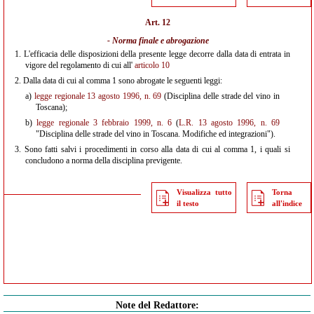
Art. 12
- Norma finale e abrogazione
1.
L'efficacia delle disposizioni della presente legge decorre dalla data di entrata in
vigore del regolamento di cui all'
articolo 10
2.
Dalla data di cui al comma 1 sono abrogate le seguenti leggi:
a)
legge regionale 13 agosto 1996, n. 69
(Disciplina delle strade del vino in
Toscana);
b)
legge regionale 3 febbraio 1999, n. 6
(
L.R. 13 agosto 1996, n. 69
"Disciplina delle strade del vino in Toscana. Modifiche ed integrazioni").
3.
Sono fatti salvi i procedimenti in corso alla data di cui al comma 1, i quali si
concludono a norma della disciplina previgente.
Visualizza tutto
Torna
il testo
all'indice
Note del Redattore: