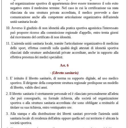
od organizzazione sportiva di appartenenza deve essere trasmesso il solo esito
negativo entro il medesimo termine. Nel caso in cui la certificazione sia stata
rilasciata da una struttura privata accreditata, il medico provvede a dare
comunicazione anche alla competente articolazione organizzativa dell'azienda
unità sanitaria locale.
10.
Avverso il giudizio di non idoneità alla pratica sportiva agonistica l'interessato
può proporre ricorso alla commissione regionale d'appello, entro trenta giorni
dal ricevimento del certificato di non idoneità.
11.
L'azienda unità sanitaria locale, tramite l'articolazione organizzativa di medicina
dello sport, effettua controlli sulla qualità degli attestati di idoneità sportiva
rilasciati dalle strutture ambulatoriali private accreditate, anche in rapporto alla
effettiva presenza dei medici specialisti.
Art. 6
- (Libretto sanitario)
1.
E' istituito il libretto sanitario, di norma su supporto digitale, ad uso medico
sportivo. Il dirigente della competente struttura regionale predispone un modello
di libretto, valido dieci anni.
2.
Il libretto sanitario è strettamente personale ed è rilasciato personalmente all'atleta
che può consegnarlo, su formale richiesta, alla società od organizzazione
sportiva o alla struttura sanitaria accreditata che sono obbligate a restituirlo al
titolare su sua richiesta, entro ventiquattro ore.
3.
Alla stampa e alla distribuzione dei libretti sanitari provvede l'azienda unità
sanitaria locale di residenza dell'atleta oppure quella nel cui territorio è ubicata la
società sportiva.