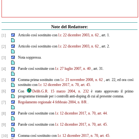
Note del Redattore:
Articolo così sostituito con
l.r. 22 dicembre 2003, n. 62
, art. 1.
[1]
Articolo così sostituito con
l.r. 22 dicembre 2003, n. 62
, art. 2.
[2]
Nota soppressa.
[3]
Parole così sostituite con
l.r. 27 luglio 2007, n. 40
, art. 31.
[4]
Comma prima sostituito con
l.r. 21 novembre 2008, n. 62
, art. 22, ed ora così
[5]
sostituito con
l.r. 12 dicembre 2017, n. 70, art. 45.
[6]
Con
Delib.G.R. 15 marzo 2004, n. 232
è stato approvato il primo
programma triennale per i controlli anti-doping di cui al presente comma.
Regolamento regionale 4 febbraio 2004, n. 8/R
.
[7]
Parole così sostituite con
l.r. 12 dicembre 2017, n. 70, art. 44.
[8]
Parole così sostituite con
l.r. 12 dicembre 2017, n. 70, art. 45.
[9]
Comma così sostituito con
l.r. 12 dicembre 2017, n. 70, art. 45.
[10]