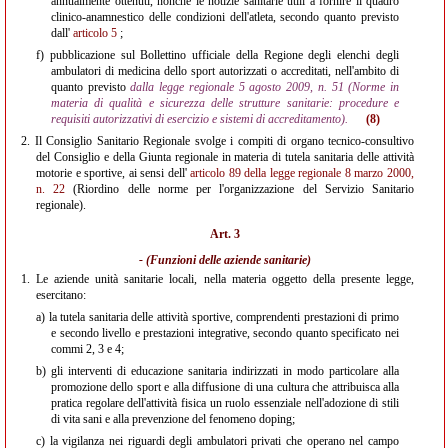
annualmente ottenuti, nonché le notizie sanitarie utili a fornire il quadro
clinico-anamnestico delle condizioni dell'atleta, secondo quanto previsto
dall'
articolo 5
;
f)
pubblicazione sul Bollettino ufficiale della Regione degli elenchi degli
ambulatori di medicina dello sport autorizzati o accreditati, nell'ambito di
quanto previsto
dalla legge regionale 5 agosto 2009, n. 51 (Norme in
materia di qualità e sicurezza delle strutture sanitarie: procedure e
requisiti autorizzativi di esercizio e sistemi di accreditamento).
(8)
2.
Il Consiglio Sanitario Regionale svolge i compiti di organo tecnico-consultivo
del Consiglio e della Giunta regionale in materia di tutela sanitaria delle attività
motorie e sportive, ai sensi dell'
articolo 89 della legge regionale 8 marzo 2000,
n. 22
(Riordino delle norme per l'organizzazione del Servizio Sanitario
regionale).
Art. 3
- (Funzioni delle aziende sanitarie)
1.
Le aziende unità sanitarie locali, nella materia oggetto della presente legge,
esercitano:
a)
la tutela sanitaria delle attività sportive, comprendenti prestazioni di primo
e secondo livello e prestazioni integrative, secondo quanto specificato nei
commi 2, 3 e 4;
b)
gli interventi di educazione sanitaria indirizzati in modo particolare alla
promozione dello sport e alla diffusione di una cultura che attribuisca alla
pratica regolare dell'attività fisica un ruolo essenziale nell'adozione di stili
di vita sani e alla prevenzione del fenomeno doping;
c)
la vigilanza nei riguardi degli ambulatori privati che operano nel campo