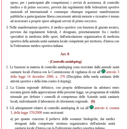
spese, per i partecipanti alle competizioni, i servizi di assistenza, di controllo
medico e di primo soccorso, previsti dai regolamenti delle federazioni sportive
nazionali ed internazionali e comunque chiunque organizzi manifestazioni
pubbliche a partecipazione libera concernenti attività motorie e ricreative è tenuto
ad assicurare a proprie spese adeguati servizi di primo soccorso.
3.
Nelle manifestazioni sportive, il medico sportivo con funzioni di giurato tecnico,
previsto dai regolamenti federali, è designato, prioritariamente fra i medici
specialisti in medicina dello sport, dall'articolazione organizzativa di medicina
sportiva della azienda unità sanitaria locale competente per territorio, d'intesa con
la Federazione medico sportiva italiana.
Art. 8
- (Controllo antidoping)
1.
Le funzioni in materia di controllo antidoping sono esercitate dalle aziende unità
sanitarie locali d'intesa con la Commissione di vigilanza di cui all'
articolo 3
della legge 14 dicembre 2000, n. 376
(Disciplina della tutela sanitaria delle
attività sportive e della lotta contro il doping).
2.
La Giunta regionale definisce, con propria deliberazione da adottarsi entro
novanta giorni dalla approvazione della presente legge, un programma di validità
triennale per definire i controlli di competenza delle Aziende unità sanitarie
locali, individuando il laboratorio di riferimento regionale.
(6)
3.
Gli adempimenti relativi al controllo antidoping di cui all'
articolo 4, comma
3, della legge 376/2000
sono assicurati:
a)
per quanto concerne il prelievo delle sostanze biologiche, dai medici
designati dalla competente struttura organizzativa dell'azienda unità
sanitaria locale d'intesa con la Federazione medico sportiva italiana;