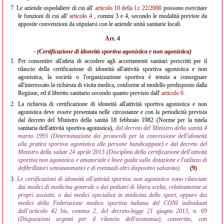
7.
Le aziende ospedaliere di cui all'
articolo 10 della l.r. 22/2000
possono esercitare
le funzioni di cui all'
articolo 4
, commi 3 e 4, secondo le modalità previste da
apposite convenzioni da stipularsi con le aziende unità sanitarie locali.
Art. 4
- (Certificazione di idoneità sportiva agonistica e non agonistica)
1.
Per consentire all'atleta di accedere agli accertamenti sanitari prescritti per il
rilascio della certificazione di idoneità all'attività sportiva agonistica e non
agonistica, la società o l'organizzazione sportiva è tenuta a consegnare
all'interessato la richiesta di visita medica, conforme al modello predisposto dalla
Regione, ed il libretto sanitario secondo quanto previsto dall'
articolo 6
.
2.
La richiesta di certificazione di idoneità all'attività sportiva agonistica e non
agonistica deve essere presentata nelle circostanze e con la periodicità prevista
dal decreto del Ministro della sanità 18 febbraio 1982 (Norme per la tutela
sanitaria dell'attività sportiva agonistica),
dal decreto del Ministro della sanità 4
marzo 1993 (Determinazione dei protocolli per la concessione dell'idoneità
alla pratica sportiva agonistica alle persone handicappate) e dal decreto del
Ministro della salute 24 aprile 2013 (Disciplina della certificazione dell'attività
sportiva non agonistica e amatoriale e linee guida sulla dotazione e l'utilizzo di
defibrillatori semiautomatici e di eventuali altri dispositivi salvavita).
(9)
3.
Le certificazioni di idoneità all'attività sportiva non agonistica sono rilasciate
dai medici di medicina generale e dai pediatri di libera scelta, relativamente ai
propri assistiti, o dai medici specialisti in medicina dello sport, oppure dai
medici della Federazione medico sportiva italiana del CONI individuati
dall’articolo 42 bis, comma 2, del decreto-legge 21 giugno 2013, n. 69
(Disposizioni urgenti per il rilancio dell'economia), convertito, con