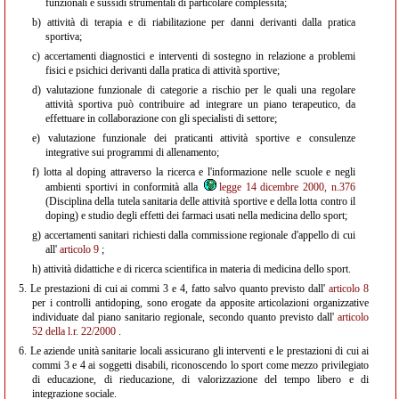
funzionali e sussidi strumentali di particolare complessità;
b)
attività di terapia e di riabilitazione per danni derivanti dalla pratica
sportiva;
c)
accertamenti diagnostici e interventi di sostegno in relazione a problemi
fisici e psichici derivanti dalla pratica di attività sportive;
d)
valutazione funzionale di categorie a rischio per le quali una regolare
attività sportiva può contribuire ad integrare un piano terapeutico, da
effettuare in collaborazione con gli specialisti di settore;
e)
valutazione funzionale dei praticanti attività sportive e consulenze
integrative sui programmi di allenamento;
f)
lotta al doping attraverso la ricerca e l'informazione nelle scuole e negli
ambienti sportivi in conformità alla
legge 14 dicembre 2000, n.376
(Disciplina della tutela sanitaria delle attività sportive e della lotta contro il
doping) e studio degli effetti dei farmaci usati nella medicina dello sport;
g)
accertamenti sanitari richiesti dalla commissione regionale d'appello di cui
all'
articolo 9
;
h)
attività didattiche e di ricerca scientifica in materia di medicina dello sport.
5.
Le prestazioni di cui ai commi 3 e 4, fatto salvo quanto previsto dall'
articolo 8
per i controlli antidoping, sono erogate da apposite articolazioni organizzative
individuate dal piano sanitario regionale, secondo quanto previsto dall'
articolo
52 della l.r. 22/2000
.
6.
Le aziende unità sanitarie locali assicurano gli interventi e le prestazioni di cui ai
commi 3 e 4 ai soggetti disabili, riconoscendo lo sport come mezzo privilegiato
di educazione, di rieducazione, di valorizzazione del tempo libero e di
integrazione sociale.