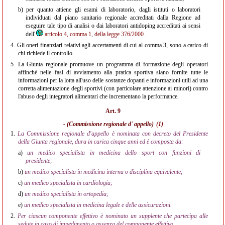
b)
per quanto attiene gli esami di laboratorio, dagli istituti o laboratori
individuati dal piano sanitario regionale accreditati dalla Regione ad
eseguire tale tipo di analisi o dai laboratori antidoping accreditati ai sensi
dell'
articolo 4, comma 1, della legge 376/2000
.
4.
Gli oneri finanziari relativi agli accertamenti di cui al comma 3, sono a carico di
chi richiede il controllo.
5.
La Giunta regionale promuove un programma di formazione degli operatori
affinché nelle fasi di avviamento alla pratica sportiva siano fornite tutte le
informazioni per la lotta all'uso delle sostanze dopanti e informazioni utili ad una
corretta alimentazione degli sportivi (con particolare attenzione ai minori) contro
l'abuso degli integratori alimentari che incrementano la performance.
Art. 9
- (Commissione regionale d' appello)
(1)
1.
La Commissione regionale d'appello è nominata con decreto del Presidente
della Giunta regionale, dura in carica cinque anni ed è composta da:
a)
un medico specialista in medicina dello sport con funzioni di
presidente;
b)
un medico specialista in medicina interna o disciplina equivalente;
c)
un medico specialista in cardiologia;
d)
un medico specialista in ortopedia;
e)
un medico specialista in medicina legale e delle assicurazioni.
2.
Per ciascun componente effettivo è nominato un supplente che partecipa alle
sedute in caso di impedimento o assenza del componente effettivo.