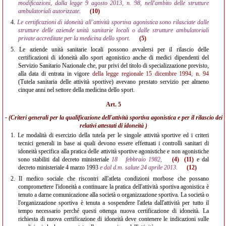
modificazioni, dalla legge 9 agosto 2013, n. 98, nell'ambito delle strutture
ambulatoriali autorizzate.
(10)
4.
Le certificazioni di idoneità all’attività sportiva agonistica sono rilasciate dalle
strutture delle aziende unità sanitarie locali o dalle strutture ambulatoriali
private accreditate per la medicina dello sport.
(5)
5.
Le aziende unità sanitarie locali possono avvalersi per il rilascio delle
certificazioni di idoneità allo sport agonistico anche di medici dipendenti del
Servizio Sanitario Nazionale che, pur privi del titolo di specializzazione previsto,
alla data di entrata in vigore
della legge regionale 15 dicembre 1994, n. 94
(Tutela sanitaria delle attività sportive) avevano prestato servizio per almeno
cinque anni nel settore della medicina dello sport.
Art. 5
- (Criteri generali per la qualificazione dell'attività sportiva agonistica e per il rilascio dei
relativi attestati di idoneità )
1.
Le modalità di esercizio della tutela per le singole attività sportive ed i criteri
tecnici generali in base ai quali devono essere effettuati i controlli sanitari di
idoneità specifica alla pratica delle attività sportive agonistiche e non agonistiche
sono stabiliti dal decreto ministeriale
18
febbraio 1982,
(4)
(11)
e dal
decreto ministeriale 4 marzo 1993
e dal d.m. salute 24 aprile 2013.
(12)
2.
Il medico sociale che riscontri all'atleta condizioni morbose che possano
compromettere l'idoneità a continuare la pratica dell'attività sportiva agonistica è
tenuto a darne comunicazione alla società o organizzazione sportiva. La società o
l'organizzazione sportiva è tenuta a sospendere l'atleta dall'attività per tutto il
tempo necessario perché questi ottenga nuova certificazione di idoneità. La
richiesta di nuova certificazione di idoneità deve contenere le indicazioni sulle