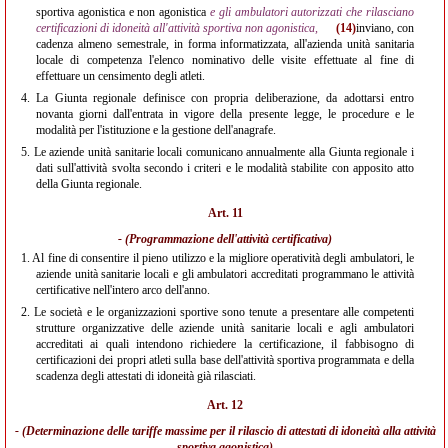
sportiva agonistica e non agonistica
e gli ambulatori autorizzati che rilasciano
certificazioni di idoneità all'attività sportiva non agonistica,
(14)
inviano, con
cadenza almeno semestrale, in forma informatizzata, all'azienda unità sanitaria
locale di competenza l'elenco nominativo delle visite effettuate al fine di
effettuare un censimento degli atleti.
4.
La Giunta regionale definisce con propria deliberazione, da adottarsi entro
novanta giorni dall'entrata in vigore della presente legge, le procedure e le
modalità per l'istituzione e la gestione dell'anagrafe.
5.
Le aziende unità sanitarie locali comunicano annualmente alla Giunta regionale i
dati sull'attività svolta secondo i criteri e le modalità stabilite con apposito atto
della Giunta regionale.
Art. 11
- (Programmazione dell'attività certificativa)
1.
Al fine di consentire il pieno utilizzo e la migliore operatività degli ambulatori, le
aziende unità sanitarie locali e gli ambulatori accreditati programmano le attività
certificative nell'intero arco dell'anno.
2.
Le società e le organizzazioni sportive sono tenute a presentare alle competenti
strutture organizzative delle aziende unità sanitarie locali e agli ambulatori
accreditati ai quali intendono richiedere la certificazione, il fabbisogno di
certificazioni dei propri atleti sulla base dell'attività sportiva programmata e della
scadenza degli attestati di idoneità già rilasciati.
Art. 12
- (Determinazione delle tariffe massime per il rilascio di attestati di idoneità alla attività
sportiva agonistica)