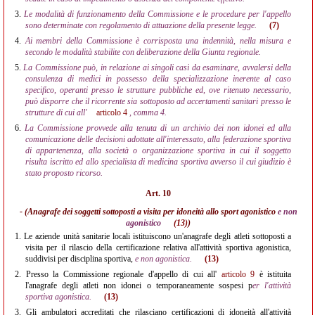
3.
Le modalità di funzionamento della Commissione e le procedure per l'appello
sono determinate con regolamento di attuazione della presente legge.
(7)
4.
Ai membri della Commissione è corrisposta una indennità, nella misura e
secondo le modalità stabilite con deliberazione della Giunta regionale.
5.
La Commissione può, in relazione ai singoli casi da esaminare, avvalersi della
consulenza di medici in possesso della specializzazione inerente al caso
specifico, operanti presso le strutture pubbliche ed, ove ritenuto necessario,
può disporre che il ricorrente sia sottoposto ad accertamenti sanitari presso le
strutture di cui all'
articolo 4
, comma 4.
6.
La Commissione provvede alla tenuta di un archivio dei non idonei ed alla
comunicazione delle decisioni adottate all'interessato, alla federazione sportiva
di appartenenza, alla società o organizzazione sportiva in cui il soggetto
risulta iscritto ed allo specialista di medicina sportiva avverso il cui giudizio è
stato proposto ricorso.
Art. 10
- (Anagrafe dei soggetti sottoposti a visita per idoneità allo sport agonistico
e non
agonistico
(13)
)
1.
Le aziende unità sanitarie locali istituiscono un'anagrafe degli atleti sottoposti a
visita per il rilascio della certificazione relativa all'attività sportiva agonistica,
suddivisi per disciplina sportiva,
e non agonistica.
(13)
2.
Presso la Commissione regionale d'appello di cui all'
articolo 9
è istituita
l'anagrafe degli atleti non idonei o temporaneamente sospesi p
er l'attività
sportiva agonistica.
(13)
3.
Gli ambulatori accreditati che rilasciano certificazioni di idoneità all'attività