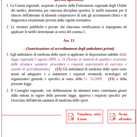
1.
La Giunta regionale, acquisito il parere della Federazione regionale degli Ordini
dei medici, determina, per ciascuna disciplina sportiva, le tariffe massime per il
rilascio dell'attestato di idoneità comprensive di tutti gli accertamenti clinici e di
diagnostica strumentale previsti dalla vigente normativa.
2.
Le strutture pubbliche e private che rilasciano certificazioni si impegnano ad
applicare le tariffe determinate ai sensi del comma 1.
Art. 13
- (Autorizzazione ed accreditamento degli ambulatori privati)
1.
Agli ambulatori di medicina dello sport si applicano le disposizioni stabilite
dalla
legge regionale 5 agosto 2009, n. 51 (Norme in materia di qualità e sicurezza
delle strutture sanitarie: procedure e requisiti autorizzativi di esercizio e
sistemi di accreditamento)
.
(15)
Gli ambulatori di medicina dello sport sono
tenuti ad adeguarsi e a mantenere i requisiti strutturali, tecnologici ed
organizzativi generali e specifici ai sensi della
l.r. 51/2009
(15)
e della
presente legge.
2.
Il Consiglio regionale, con deliberazione da adottarsi entro centottanta giorni
dalla entrata in vigore della presente legge, approva i requisiti specifici per
l'esercizio dell'attività sanitaria di medicina dello sport.
Visualizza tutto
Torna
il testo
all'indice