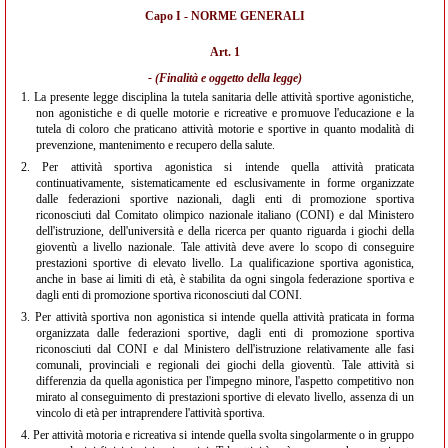
Capo I - NORME GENERALI
Art. 1
- (Finalità e oggetto della legge)
1.
La presente legge disciplina la tutela sanitaria delle attività sportive agonistiche,
non agonistiche e di quelle motorie e ricreative e promuove l'educazione e la
tutela di coloro che praticano attività motorie e sportive in quanto modalità di
prevenzione, mantenimento e recupero della salute.
2.
Per attività sportiva agonistica si intende quella attività praticata
continuativamente, sistematicamente ed esclusivamente in forme organizzate
dalle federazioni sportive nazionali, dagli enti di promozione sportiva
riconosciuti dal Comitato olimpico nazionale italiano (CONI) e dal Ministero
dell'istruzione, dell'università e della ricerca per quanto riguarda i giochi della
gioventù a livello nazionale. Tale attività deve avere lo scopo di conseguire
prestazioni sportive di elevato livello. La qualificazione sportiva agonistica,
anche in base ai limiti di età, è stabilita da ogni singola federazione sportiva e
dagli enti di promozione sportiva riconosciuti dal CONI.
3.
Per attività sportiva non agonistica si intende quella attività praticata in forma
organizzata dalle federazioni sportive, dagli enti di promozione sportiva
riconosciuti dal CONI e dal Ministero dell'istruzione relativamente alle fasi
comunali, provinciali e regionali dei giochi della gioventù. Tale attività si
differenzia da quella agonistica per l'impegno minore, l'aspetto competitivo non
mirato al conseguimento di prestazioni sportive di elevato livello, assenza di un
vincolo di età per intraprendere l'attività sportiva.
4.
Per attività motoria e ricreativa si intende quella svolta singolarmente o in gruppo