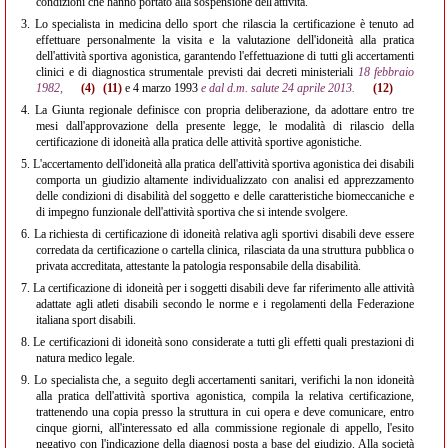
condizioni che hanno portato alla sospensione dell'attività.
3.
Lo specialista in medicina dello sport che rilascia la certificazione è tenuto ad
effettuare personalmente la visita e la valutazione dell'idoneità alla pratica
dell'attività sportiva agonistica, garantendo l'effettuazione di tutti gli accertamenti
clinici e di diagnostica strumentale previsti dai decreti ministeriali
18 febbraio
1982,
(4)
(11)
e 4 marzo 1993
e dal d.m. salute 24 aprile 2013.
(12)
4.
La Giunta regionale definisce con propria deliberazione, da adottare entro tre
mesi dall'approvazione della presente legge, le modalità di rilascio della
certificazione di idoneità alla pratica delle attività sportive agonistiche.
5.
L'accertamento dell'idoneità alla pratica dell'attività sportiva agonistica dei disabili
comporta un giudizio altamente individualizzato con analisi ed apprezzamento
delle condizioni di disabilità del soggetto e delle caratteristiche biomeccaniche e
di impegno funzionale dell'attività sportiva che si intende svolgere.
6.
La richiesta di certificazione di idoneità relativa agli sportivi disabili deve essere
corredata da certificazione o cartella clinica, rilasciata da una struttura pubblica o
privata accreditata, attestante la patologia responsabile della disabilità.
7.
La certificazione di idoneità per i soggetti disabili deve far riferimento alle attività
adattate agli atleti disabili secondo le norme e i regolamenti della Federazione
italiana sport disabili.
8.
Le certificazioni di idoneità sono considerate a tutti gli effetti quali prestazioni di
natura medico legale.
9.
Lo specialista che, a seguito degli accertamenti sanitari, verifichi la non idoneità
alla pratica dell'attività sportiva agonistica, compila la relativa certificazione,
trattenendo una copia presso la struttura in cui opera e deve comunicare, entro
cinque giorni, all'interessato ed alla commissione regionale di appello, l'esito
negativo con l'indicazione della diagnosi posta a base del giudizio. Alla società