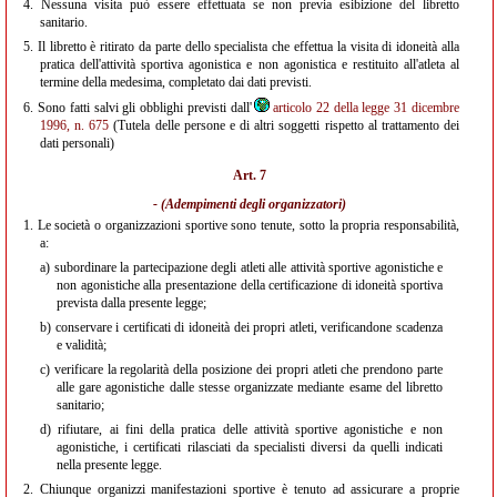
4.
Nessuna visita può essere effettuata se non previa esibizione del libretto
sanitario.
5.
Il libretto è ritirato da parte dello specialista che effettua la visita di idoneità alla
pratica dell'attività sportiva agonistica e non agonistica e restituito all'atleta al
termine della medesima, completato dai dati previsti.
6.
Sono fatti salvi gli obblighi previsti dall'
articolo 22 della legge 31 dicembre
1996, n. 675
(Tutela delle persone e di altri soggetti rispetto al trattamento dei
dati personali)
Art. 7
- (Adempimenti degli organizzatori)
1.
Le società o organizzazioni sportive sono tenute, sotto la propria responsabilità,
a:
a)
subordinare la partecipazione degli atleti alle attività sportive agonistiche e
non agonistiche alla presentazione della certificazione di idoneità sportiva
prevista dalla presente legge;
b)
conservare i certificati di idoneità dei propri atleti, verificandone scadenza
e validità;
c)
verificare la regolarità della posizione dei propri atleti che prendono parte
alle gare agonistiche dalle stesse organizzate mediante esame del libretto
sanitario;
d)
rifiutare, ai fini della pratica delle attività sportive agonistiche e non
agonistiche, i certificati rilasciati da specialisti diversi da quelli indicati
nella presente legge.
2.
Chiunque organizzi manifestazioni sportive è tenuto ad assicurare a proprie