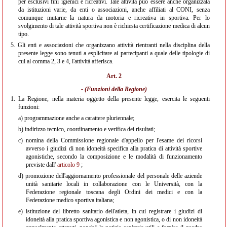
per esclusivi fini igienici e ricreativi. Tale attività può essere anche organizzata
da istituzioni varie, da enti o associazioni, anche affiliati al CONI, senza
comunque mutarne la natura da motoria e ricreativa in sportiva. Per lo
svolgimento di tale attività sportiva non è richiesta certificazione medica di alcun
tipo.
5.
Gli enti e associazioni che organizzano attività rientranti nella disciplina della
presente legge sono tenuti a esplicitare ai partecipanti a quale delle tipologie di
cui al comma 2, 3 e 4, l'attività afferisca.
Art. 2
- (Funzioni della Regione)
1.
La Regione, nella materia oggetto della presente legge, esercita le seguenti
funzioni:
a)
programmazione anche a carattere pluriennale;
b)
indirizzo tecnico, coordinamento e verifica dei risultati;
c)
nomina della Commissione regionale d'appello per l'esame dei ricorsi
avverso i giudizi di non idoneità specifica alla pratica di attività sportive
agonistiche, secondo la composizione e le modalità di funzionamento
previste dall'
articolo 9
;
d)
promozione dell'aggiornamento professionale del personale delle aziende
unità sanitarie locali in collaborazione con le Università, con la
Federazione regionale toscana degli Ordini dei medici e con la
Federazione medico sportiva italiana;
e)
istituzione del libretto sanitario dell'atleta, in cui registrare i giudizi di
idoneità alla pratica sportiva agonistica e non agonistica, o di non idoneità