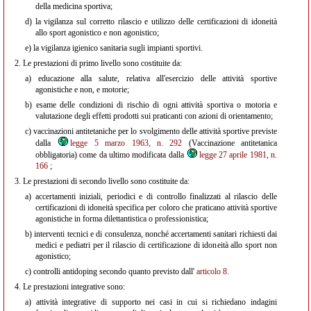
della medicina sportiva;
d)
la vigilanza sul corretto rilascio e utilizzo delle certificazioni di idoneità
allo sport agonistico e non agonistico;
e)
la vigilanza igienico sanitaria sugli impianti sportivi.
2.
Le prestazioni di primo livello sono costituite da:
a)
educazione alla salute, relativa all'esercizio delle attività sportive
agonistiche e non, e motorie;
b)
esame delle condizioni di rischio di ogni attività sportiva o motoria e
valutazione degli effetti prodotti sui praticanti con azioni di orientamento;
c)
vaccinazioni antitetaniche per lo svolgimento delle attività sportive previste
dalla
legge 5 marzo 1963, n. 292
(Vaccinazione antitetanica
obbligatoria) come da ultimo modificata dalla
legge 27 aprile 1981, n.
166
;
3.
Le prestazioni di secondo livello sono costituite da:
a)
accertamenti iniziali, periodici e di controllo finalizzati al rilascio delle
certificazioni di idoneità specifica per coloro che praticano attività sportive
agonistiche in forma dilettantistica o professionistica;
b)
interventi tecnici e di consulenza, nonché accertamenti sanitari richiesti dai
medici e pediatri per il rilascio di certificazione di idoneità allo sport non
agonistico;
c)
controlli antidoping secondo quanto previsto dall'
articolo 8.
4.
Le prestazioni integrative sono:
a)
attività integrative di supporto nei casi in cui si richiedano indagini