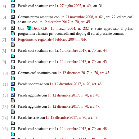
Parole così sostituite con
l.r. 27 luglio 2007, n. 40
, art. 31.
[4]
Comma prima sostituito con
l.r. 21 novembre 2008, n. 62
, art. 22, ed ora così
[5]
sostituito con
l.r. 12 dicembre 2017, n. 70, art. 45.
[6]
Con
Delib.G.R. 15 marzo 2004, n. 232
è stato approvato il primo
programma triennale per i controlli anti-doping di cui al presente comma.
Regolamento regionale 4 febbraio 2004, n. 8/R
.
[7]
Parole così sostituite con
l.r. 12 dicembre 2017, n. 70, art. 44.
[8]
Parole così sostituite con
l.r. 12 dicembre 2017, n. 70, art. 45.
[9]
Comma così sostituito con
l.r. 12 dicembre 2017, n. 70, art. 45.
[10]
Parole soppresse con
l.r. 12 dicembre 2017, n. 70, art. 46.
[11]
Parole aggiunte con
l.r. 12 dicembre 2017, n. 70, art. 46.
[12]
Parole aggiunte con
l.r. 12 dicembre 2017, n. 70, art. 47.
[13]
Parole inserite con
l.r. 12 dicembre 2017, n. 70, art. 47.
[14]
Parole così sostituite con
l.r. 12 dicembre 2017, n. 70, art. 48.
[15]