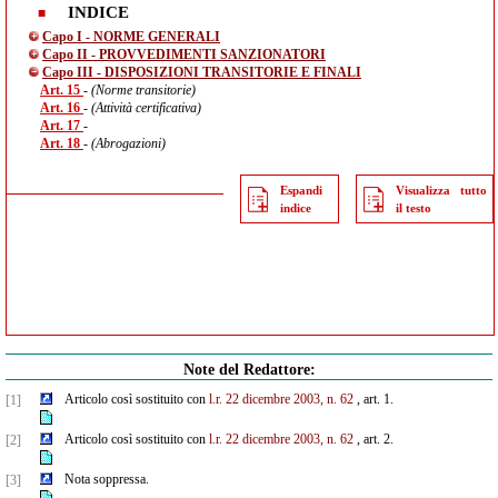
INDICE
Capo I - NORME GENERALI
Capo II - PROVVEDIMENTI SANZIONATORI
Capo III - DISPOSIZIONI TRANSITORIE E FINALI
Art. 15
- (Norme transitorie)
Art. 16
- (Attività certificativa)
Art. 17
-
Art. 18
- (Abrogazioni)
Espandi
Visualizza tutto
indice
il testo
Note del Redattore:
Articolo così sostituito con
l.r. 22 dicembre 2003, n. 62
, art. 1.
[1]
Articolo così sostituito con
l.r. 22 dicembre 2003, n. 62
, art. 2.
[2]
Nota soppressa.
[3]