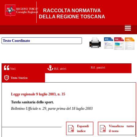
RACCOLTA NORMATIVA
DELLA REGIONE TOSCANA
²
Testo Coordinato
Rif. passivi
Voci
Rif. attivi
Testo Storico
Legge regionale 9 luglio 2003, n. 35
Tutela sanitaria dello sport.
Bollettino Ufficiale n. 29, parte prima del 18 luglio 2003
Espandi
Visualizza tutto
indice
il testo