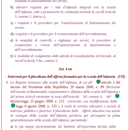
modalità di funzionamento dei servizi;
b)
ulteriori requisiti per i nidi d’infanzia integrati con la scuola
dell’infanzia, volti a promuovere la continuità verticale di cui all’articolo
3, comma 3, lettera c);
c)
i requisiti e le procedure per l’autorizzazione al funzionamento dei
servizi;
d)
i requisiti e le procedure per il riconoscimento dell’accreditamento;
e)
le modalità di controllo e vigilanza sui servizi, le procedure di
sospensione e revoca dell’autorizzazione al funzionamento e
dell’accreditamento;
f)
le modalità di svolgimento delle attività di coordinamento territoriale, di
cui all’articolo 3 bis, comma 5.
Art. 4 ter
- Interventi per il pluralismo dell’offerta formativa per la scuola dell’infanzia
(159)
1.
La Regione riconosce alla scuola dell’infanzia, di cui all’
articolo 2 del
decreto del Presidente della Repubblica 20 marzo 2009, n. 89
(Revisione
dell'assetto ordinamentale, organizzativo e didattico della scuola dell'infanzia e
del primo ciclo di istruzione ai sensi dell'articolo
64, comma 4,
del
decreto-legge 25 giugno 2008, n. 112
, convertito, con modificazioni, dalla
legge 6 agosto 2008, n. 133
), il ruolo di servizio educativo e sociale di
interesse pubblico e favorisce il pluralismo delle
offerte educative con azioni
di sostegno della scuola dell’infanzia paritaria per perseguire la piena
generalizzazione della scuola dell’infanzia, garantendo:
a)
la più ampia partecipazione dei bambini all'esperienza fornita dalla