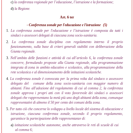
c)
la conferenza regionale per l’educazione, l’istruzione e la formazione;
d)
la Regione.
Art. 6 ter
- Conferenza zonale per l'educazione e l'istruzione
(5)
1.
La conferenza zonale per l'educazione e l’istruzione è composta da tutti i
sindaci o assessori delegati di ciascuna zona socio-sanitaria.
2.
La conferenza zonale disciplina con regolamento interno il proprio
funzionamento, sulla base di criteri generali stabiliti con deliberazione della
Giunta regionale.
3.
Nell’ambito delle funzioni e attività di cui all’articolo 6, la conferenza zonale
concorre, formulando proposte alla Giunta regionale, alla programmazione
integrata di zona in ambito educativo e scolastico, alla programmazione della
rete scolastica e al dimensionamento delle istituzioni scolastiche.
4.
La conferenza zonale è convocata per la prima volta dal sindaco o assessore
delegato del
comune della zona socio-sanitaria con maggior numero di
abitanti. Fino all'adozione del regolamento di cui al comma 2, la conferenza
zonale approva i propri atti con il voto favorevole dei sindaci o assessori
delegati che rappresentano la metà più uno degli abitanti della zona, comunque
rappresentativi di almeno il 50 per cento dei comuni della zona.
5.
Per tutto ciò che concerne lo sviluppo a livello locale del sistema di educazione e
istruzione, ciascuna conferenza zonale, secondo il proprio regolamento,
garantisce la partecipazione delle rappresentanze di:
a)
istituzione scolastiche autonome, anche attraverso le reti di scuole di cui
al comma 6;