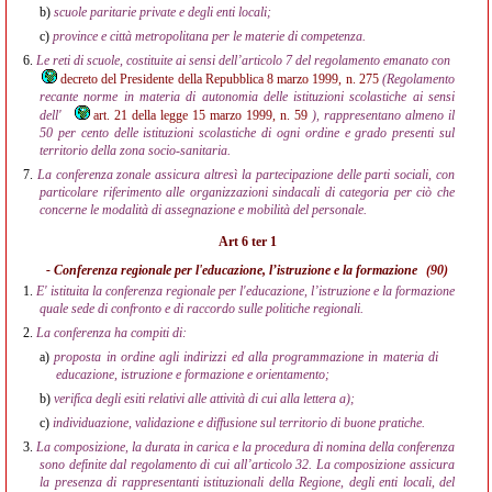
b)
scuole paritarie private e degli enti locali;
c)
province e città metropolitana per le materie di competenza.
6.
Le reti di scuole, costituite ai sensi dell’articolo 7 del regolamento emanato con
decreto del Presidente della Repubblica 8 marzo 1999, n. 275
(Regolamento
recante norme in materia di autonomia delle istituzioni scolastiche ai sensi
dell'
art. 21 della legge 15 marzo 1999, n. 59
), rappresentano almeno il
50 per cento delle istituzioni scolastiche di ogni ordine e grado presenti sul
territorio della zona socio-sanitaria.
7.
La conferenza zonale assicura altresì la partecipazione delle parti sociali, con
particolare riferimento alle organizzazioni sindacali di categoria per ciò che
concerne le modalità di assegnazione e mobilità del personale.
Art 6 ter 1
- Conferenza regionale per l'educazione, l’istruzione e la formazione
(90)
1.
E' istituita la conferenza regionale per l'educazione, l’istruzione e la formazione
quale sede di confronto e di raccordo sulle politiche regionali.
2.
La conferenza ha compiti di:
a)
proposta in ordine agli indirizzi ed alla programmazione in materia di
educazione, istruzione e formazione e orientamento;
b)
verifica degli esiti relativi alle attività di cui alla lettera a);
c)
individuazione, validazione e diffusione sul territorio di buone pratiche.
3.
La composizione, la durata in carica e la procedura di nomina della conferenza
sono definite dal regolamento di cui all’articolo 32. La composizione assicura
la presenza di rappresentanti istituzionali della Regione, degli enti locali, del