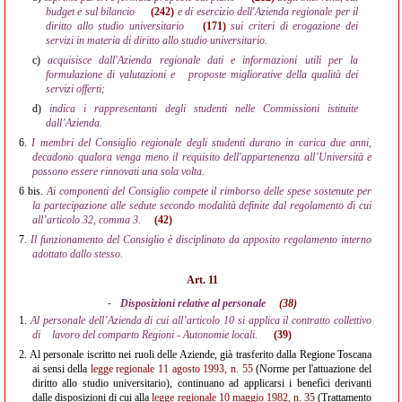
budget e sul bilancio
(242)
e di esercizio dell'Azienda regionale per il
diritto allo studio universitario
(171)
sui criteri di erogazione dei
servizi in materia di diritto allo studio universitario.
c)
acquisisce dall'Azienda regionale dati e informazioni utili per la
formulazione di valutazioni e
proposte migliorative della qualità dei
servizi offerti;
d)
indica i rappresentanti degli studenti nelle Commissioni istituite
dall’Azienda.
6.
I membri del Consiglio regionale degli studenti durano in carica due anni,
decadono qualora venga meno il requisito dell'appartenenza all’Università e
possono essere rinnovati una sola volta.
6 bis.
Ai componenti del Consiglio compete il rimborso delle spese sostenute per
la partecipazione alle sedute secondo modalità definite dal regolamento di cui
all’articolo 32, comma 3.
(42)
7.
Il funzionamento del Consiglio è disciplinato da apposito regolamento interno
adottato dallo stesso.
Art. 11
-
Disposizioni relative al personale
(38)
1.
Al personale dell’Azienda di cui all’articolo 10 si applica il contratto collettivo
di
lavoro del comparto Regioni - Autonomie locali.
(39)
2.
Al personale iscritto nei ruoli delle Aziende, già trasferito dalla Regione Toscana
ai sensi della
legge regionale 11 agosto 1993, n. 55
(Norme per l'attuazione del
diritto allo studio universitario), continuano ad applicarsi i benefìci derivanti
dalle disposizioni di cui alla
legge regionale 10 maggio 1982, n. 35
(Trattamento