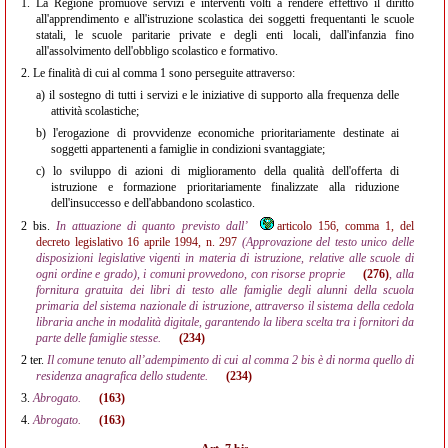
1.
La Regione promuove servizi e interventi volti a rendere effettivo il diritto
all'apprendimento e all'istruzione scolastica dei soggetti frequentanti le scuole
statali, le scuole paritarie private e degli enti locali, dall'infanzia fino
all'assolvimento dell'obbligo scolastico e formativo.
2.
Le finalità di cui al comma 1 sono perseguite attraverso:
a)
il sostegno di tutti i servizi e le iniziative di supporto alla frequenza delle
attività scolastiche;
b)
l'erogazione di provvidenze economiche prioritariamente destinate ai
soggetti appartenenti a famiglie in condizioni svantaggiate;
c)
lo sviluppo di azioni di miglioramento della qualità dell'offerta di
istruzione e formazione prioritariamente finalizzate alla riduzione
dell'insuccesso e dell'abbandono scolastico.
2 bis.
In attuazione di quanto previsto dall’
articolo 156, comma 1, del
decreto legislativo 16 aprile 1994, n. 297
(Approvazione del testo unico delle
disposizioni legislative vigenti in materia di istruzione, relative alle scuole di
ogni ordine e grado), i comuni provvedono, con risorse proprie
(276)
, alla
fornitura gratuita dei libri di testo alle famiglie degli alunni della scuola
primaria del sistema nazionale di istruzione, attraverso il sistema della cedola
libraria anche in modalità digitale, garantendo la libera scelta tra i fornitori da
parte delle famiglie stesse.
(234)
2 ter.
Il comune tenuto all’adempimento di cui al comma 2 bis è di norma quello di
residenza anagrafica dello studente.
(234)
3.
Abrogato.
(163)
4.
Abrogato.
(163)