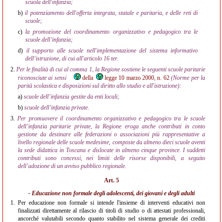
scuola dell'infanzia;
b)
il potenziamento dell'offerta integrata, statale e paritaria, e delle reti di
scuole;
c)
la promozione del coordinamento organizzativo e pedagogico tra le
scuole dell’infanzia;
d)
il supporto alle scuole nell'implementazione del sistema informativo
dell’istruzione, di cui all'articolo 16 ter.
2.
Per le finalità di cui al comma 1, la Regione sostiene le seguenti scuole paritarie
riconosciute ai sensi
della
legge 10 marzo 2000, n. 62
(Norme per la
parità scolastica e disposizioni sul diritto allo studio e all'istruzione):
a)
scuole dell’infanzia gestite da enti locali;
b)
scuole dell’infanzia private.
3.
Per promuovere il coordinamento organizzativo e pedagogico tra le scuole
dell’infanzia paritarie private, la Regione eroga anche contributi in conto
gestione da destinare alle federazioni o associazioni più rappresentative a
livello regionale delle scuole medesime, composte da almeno dieci scuole aventi
la sede didattica in Toscana e dislocate in almeno cinque province. I suddetti
contributi sono concessi, nei limiti delle risorse disponibili, a seguito
dell’adozione di un avviso pubblico regionale.
Art. 5
- Educazione non formale degli adolescenti, dei giovani e degli adulti
1.
Per educazione non formale si intende l'insieme di interventi educativi non
finalizzati direttamente al rilascio di titoli di studio o di attestati professionali,
ancorché valutabili secondo quanto stabilito nel sistema generale dei crediti