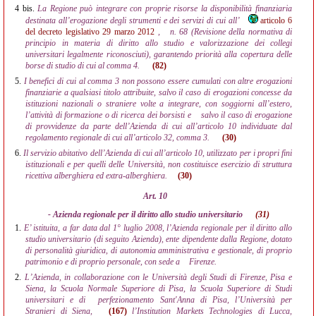
4 bis.
La Regione può integrare con proprie risorse la disponibilità finanziaria
destinata all’erogazione degli strumenti e dei servizi di cui all’
articolo 6
del decreto legislativo 29 marzo 2012
,
n. 68 (Revisione della normativa di
principio in materia di diritto allo studio e valorizzazione dei collegi
universitari legalmente riconosciuti), garantendo priorità alla copertura delle
borse di studio di cui al comma 4.
(82)
5.
I benefici di cui al comma 3 non possono essere cumulati con altre erogazioni
finanziarie a qualsiasi titolo attribuite, salvo il caso di erogazioni concesse da
istituzioni nazionali o straniere volte a integrare, con soggiorni all’estero,
l’attività di formazione o di ricerca dei borsisti e
salvo il caso di erogazione
di provvidenze da parte dell’Azienda di cui all’articolo 10 individuate dal
regolamento regionale di cui all’articolo 32, comma 3.
(30)
6.
Il servizio abitativo dell’Azienda di cui all’articolo 10, utilizzato per i propri fini
istituzionali e per quelli delle Università, non costituisce esercizio di struttura
ricettiva alberghiera ed extra-alberghiera.
(30)
Art. 10
- Azienda regionale per il diritto allo studio universitario
(31)
1.
E’ istituita, a far data dal 1° luglio 2008, l’Azienda regionale per il diritto allo
studio universitario (di seguito Azienda), ente dipendente dalla Regione, dotato
di personalità giuridica, di autonomia amministrativa e gestionale, di proprio
patrimonio e di proprio personale, con sede a
Firenze.
2.
L’Azienda, in collaborazione con le Università degli Studi di Firenze, Pisa e
Siena, la Scuola Normale Superiore di Pisa, la Scuola Superiore di Studi
universitari e di
perfezionamento Sant'Anna di Pisa, l’Università per
Stranieri di Siena,
(167)
l’Institution Markets Technologies di Lucca,