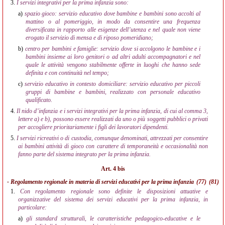
3.
I servizi integrativi per la prima infanzia sono:
a)
spazio gioco: servizio educativo dove bambine e bambini sono accolti al
mattino o al pomeriggio, in modo da consentire una frequenza
diversificata in rapporto alle esigenze dell’utenza e nel quale non viene
erogato il servizio di mensa e di riposo pomeridiano;
b)
centro per bambini e famiglie: servizio dove si accolgono le bambine e i
bambini insieme ai loro genitori o ad altri adulti accompagnatori e nel
quale le attività vengono stabilmente offerte in luoghi che hanno sede
definita e con continuità nel tempo;
c)
servizio educativo in contesto domiciliare: servizio educativo per piccoli
gruppi di bambine e bambini, realizzato con personale educativo
qualificato.
4.
Il nido d’infanzia e i servizi integrativi per la prima infanzia, di cui al comma 3,
lettere a) e b), possono essere realizzati da uno o più soggetti pubblici o privati
per accogliere prioritariamente i figli dei lavoratori dipendenti.
5.
I servizi ricreativi o di custodia, comunque denominati, attrezzati per consentire
ai bambini attività di gioco con carattere di temporaneità e occasionalità non
fanno parte del sistema integrato per la prima infanzia.
Art. 4 bis
- Regolamento regionale in materia di servizi educativi per la prima infanzia
(77)
(81)
1.
Con regolamento regionale sono definite le disposizioni attuative e
organizzative del sistema dei servizi educativi per la prima infanzia, in
particolare:
a)
gli standard strutturali, le caratteristiche pedagogico-educative e le