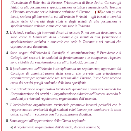
l’Accademia di Belle Arti di Firenze, l’Accademia di Belle Arti di Carrara gli
Istituti di alta formazione e specializzazione artistica e musicale della Toscana
e l’Istituto superiore per le industrie artistiche di Firenze
(168)
e con gli enti
locali, realizza gli interventi di cui all’articolo 9 rivolti
agli iscritti ai corsi di
studio delle Università degli studi e degli istituti di alta formazione e
specializzazione artistica e musicale con sede in Toscana.
3.
L’Azienda realizza gli interventi di cui all’articolo 9, nei comuni dove hanno la
sede legale le Università della Toscana e gli istituti di alta formazione e
specializzazione artistica e musicale con sede in Toscana e nei comuni che
ospitano le sedi decentrate.
4.
Sono organi dell'Azienda il Consiglio di amministrazione, il Presidente e il
Collegio dei revisori; le modalità di funzionamento e le competenze rispettive
sono stabilite dal regolamento di cui all’articolo 32, comma 3.
5.
Il funzionamento dell’Azienda è disciplinato da un regolamento, approvato dal
Consiglio di amministrazione della stessa, che prevede una articolazione
organizzativa per ognuna delle sedi territoriali di Firenze, Pisa e Siena tenendo
conto dei servizi per gli studenti e delle loro specificità.
6.
Tale articolazione organizzativa territoriale garantisce i necessari raccordi tra
l’organizzazione dei servizi e l’organizzazione didattica dell’ateneo, secondo le
modalità previste dal regolamento organizzativo dell’azienda.
7.
L’articolazione organizzativa territoriale promuove incontri periodici con le
rappresentanze territoriali degli studenti e dell’ateneo per monitorare lo stato
dei servizi ed il
raccordo con l’organizzazione didattica.
8.
Sono soggetti all’approvazione della Giunta regionale:
a)
il regolamento organizzativo dell’Azienda, di cui al comma 5;