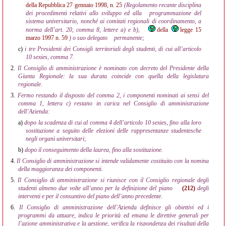
della Repubblica 27 gennaio 1998, n. 25
(Regolamento recante disciplina
dei procedimenti relativi allo sviluppo ed alla
programmazione del
sistema universitario, nonché ai comitati regionali di coordinamento, a
norma dell’art. 20, comma 8, lettere a) e b),
della
legge 15
marzo 1997 n. 59
) o suo delegato
permanente;
c)
i tre Presidenti dei Consigli territoriali degli studenti, di cui all’articolo
10 sexies, comma 7.
2.
Il Consiglio di amministrazione è nominato con decreto del Presidente della
Giunta Regionale: la sua durata coincide con quella della legislatura
regionale.
3.
Fermo restando il disposto del comma 2, i componenti nominati ai sensi del
comma 1, lettera c) restano in carica nel Consiglio di amministrazione
dell’Azienda:
a)
dopo la scadenza di cui al comma 4 dell’articolo 10 sexies, fino alla loro
sostituzione a seguito delle elezioni delle rappresentanze studentesche
negli organi universitari;
b)
dopo il conseguimento della laurea, fino alla sostituzione.
4.
Il Consiglio di amministrazione si intende validamente costituito con la nomina
della maggioranza dei componenti.
5.
Il Consiglio di amministrazione si riunisce con il Consiglio regionale degli
studenti almeno due volte all’anno per la definizione del piano
(212)
degli
interventi e per il consuntivo del piano dell’anno precedente.
6.
Il Consiglio di amministrazione dell’Azienda definisce gli obiettivi ed i
programmi da attuare, indica le priorità ed emana le direttive generali per
l’azione amministrativa e la gestione, verifica la rispondenza dei risultati della