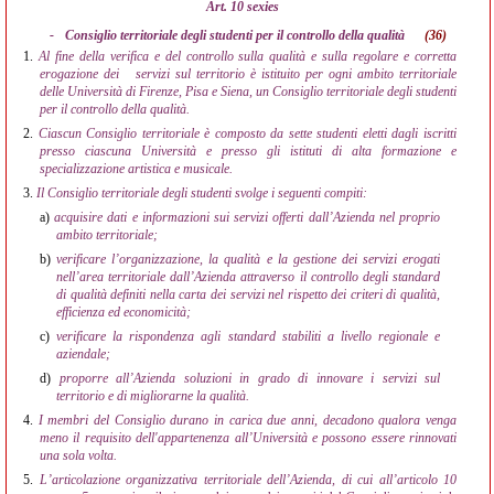
Art. 10 sexies
-
Consiglio territoriale degli studenti per il controllo della qualità
(36)
1.
Al fine della verifica e del controllo sulla qualità e sulla regolare e corretta
erogazione dei
servizi sul territorio è istituito per ogni ambito territoriale
delle Università di Firenze, Pisa e Siena, un Consiglio territoriale degli studenti
per il controllo della qualità.
2.
Ciascun Consiglio territoriale è composto da sette studenti eletti dagli iscritti
presso ciascuna Università e presso gli istituti di alta formazione e
specializzazione artistica e musicale.
3.
Il Consiglio territoriale degli studenti svolge i seguenti compiti:
a)
acquisire dati e informazioni sui servizi offerti dall’Azienda nel proprio
ambito territoriale;
b)
verificare l’organizzazione, la qualità e la gestione dei servizi erogati
nell’area territoriale dall’Azienda attraverso il controllo degli standard
di qualità definiti nella carta dei servizi nel rispetto dei criteri di qualità,
efficienza ed economicità;
c)
verificare la rispondenza agli standard stabiliti a livello regionale e
aziendale;
d)
proporre all’Azienda soluzioni in grado di innovare i servizi sul
territorio e di migliorarne la qualità.
4.
I membri del Consiglio durano in carica due anni, decadono qualora venga
meno il requisito dell'appartenenza all’Università e possono essere rinnovati
una sola volta.
5.
L’articolazione organizzativa territoriale dell’Azienda, di cui all’articolo 10