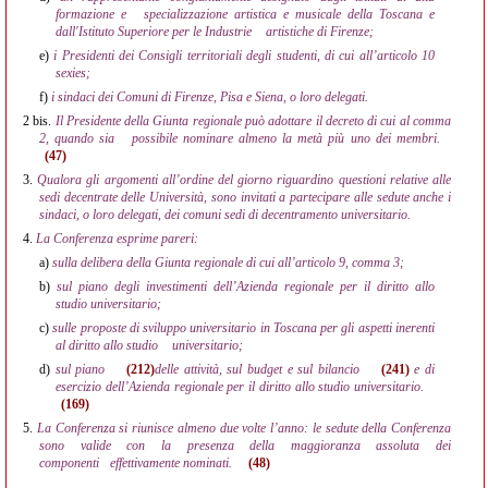
formazione e
specializzazione artistica e musicale della Toscana e
dall'Istituto Superiore per le Industrie
artistiche di Firenze;
e)
i Presidenti dei Consigli territoriali degli studenti, di cui all’articolo 10
sexies;
f)
i sindaci dei Comuni di Firenze, Pisa e Siena, o loro delegati.
2 bis.
Il Presidente della Giunta regionale può adottare il decreto di cui al comma
2, quando sia
possibile nominare almeno la metà più uno dei membri.
(47)
3.
Qualora gli argomenti all’ordine del giorno riguardino questioni relative alle
sedi decentrate delle Università, sono invitati a partecipare alle sedute anche i
sindaci, o loro delegati, dei comuni sedi di decentramento universitario.
4.
La Conferenza esprime pareri:
a)
sulla delibera della Giunta regionale di cui all’articolo 9, comma 3;
b)
sul piano degli investimenti dell’Azienda regionale per il diritto allo
studio universitario;
c)
sulle proposte di sviluppo universitario in Toscana per gli aspetti inerenti
al diritto allo studio
universitario;
d)
sul piano
(212)
delle attività, sul budget e sul bilancio
(241)
e di
esercizio dell’Azienda regionale per il diritto allo studio universitario.
(169)
5.
La Conferenza si riunisce almeno due volte l’anno: le sedute della Conferenza
sono valide con la presenza della maggioranza assoluta dei
componenti
effettivamente nominati.
(48)