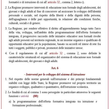
formativi e di istruzione di cui all'
articolo 32
, comma 2, lettera c).
2.
La Regione promuove interventi di educazione non formale degli adolescenti, dei
giovani e degli adulti al fine di concorrere ad assicurare lo sviluppo dell'identità
personale e sociale, nel rispetto della libertà e della dignità della persona,
dell'uguaglianza e delle pari opportunità, in relazione alle condizioni fisiche,
culturali, sociali e di genere.
3.
La Regione, per rendere effettivo il diritto all'apprendimento lungo tutto l'arco
della vita, sviluppa, nell'ambito della programmazione dell'offerta formativa
integrata, il progressivo raccordo delle iniziative educative non formali rivolte
agli adulti presenti sul territorio regionale, in un insieme organico e qualificato di
opportunità educative per la popolazione, basato su accordi ed intese di rete fra
tutti i soggetti, pubblici e privati, promotori delle iniziative stesse.
4.
Con il regolamento di cui all'
articolo 32
, comma 2, sono definite le
caratteristiche strutturali ed organizzative del sistema di educazione non formale
degli adolescenti, dei giovani e degli adulti.
Art. 6
- Interventi per lo sviluppo del sistema di istruzione
1.
Nel rispetto delle norme generali sull'istruzione e dei principi fondamentali
stabiliti con legge dello Stato, la Regione promuove sul proprio territorio un
organico sviluppo, qualitativo e quantitativo, dell'istruzione scolastica.
2.
Le finalità di cui al comma 1 sono perseguite in particolare attraverso le seguenti
funzioni
e attività
(88)
:
a)
la programmazione dell'offerta formativa integrata tra istruzione e
formazione professionale;