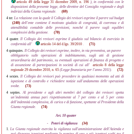
articolo 49 della legge 31 dicembre 2009, n. 196
), in conformità con le
disposizioni della presente legge, delle direttive del Consiglio regionale e degli
indirizzi della Giunta regionale.
(69)
4 ter.
La relazione con la quale il Collegio dei revisori esprime il parere sul budget
(240)
dell’ente contiene il motivato giudizio di congruità, di coerenza e di
attendibilità contabile delle previsioni, nonché il parere sugli equilibri
complessivi della gestione.
(70)
4 quater.
Il Collegio dei revisori esprime il giudizio sul bilancio di esercizio in
conformità all’
articolo 14 del d.lgs. 39/2010
.
(71)
4 quinquies.
Il Collegio dei revisori esprime, inoltre, in via preventiva, un parere
obbligatorio sulle operazioni di indebitamento, sugli atti di gestione
straordinaria del patrimonio, su eventuali operazioni di finanza di progetto e
di assunzione di partecipazioni in società di cui all’
articolo 8 della legge
regionale 29 dicembre 2010, n. 65
(Legge finanziaria per l’anno 2011).
(72)
4 sexies.
Il Collegio dei revisori può procedere in qualsiasi momento ad atti di
ispezione e di controllo e richiedere notizie sull’andamento delle operazioni
svolte.
(73)
4 septies.
Al presidente e agli altri membri del collegio dei revisori spetta
un’indennità annua pari rispettivamente al 7 per cento e al 5 per cento
dell’indennità complessiva, di carica e di funzione, spettante al Presidente della
Giunta regionale.
(74)
Art. 10 quater
-
Poteri di vigilanza
(34)
1.
La Giunta regionale esercita la vigilanza sull'amministrazione dell’Azienda e
può disporre ispezioni mediante la nomina di uno o più ispettori scelti tra il