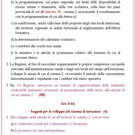
b)
la programmazione, sul piano regionale, nei limiti delle disponibilità di
risorse umane e finanziarie, della rete scolastica, sulla base dei piani
provinciali di cui all'
articolo 29
, comma 2, assicurando il coordinamento
con la programmazione di cui alla lettera a);
c)
la suddivisione, anche sulla base delle proposte degli enti locali interessati,
del territorio regionale in ambiti funzionali al miglioramento dell'offerta
formativa;
d)
la determinazione del calendario scolastico;
e)
i contributi alle scuole non statali;
f)
le iniziative e le attività di promozione relative alle funzioni di cui al
presente elenco.
3.
La Regione, al fine di raccordare organicamente le proprie competenze con quelle
esercitate dall'amministrazione statale e dagli enti locali nel campo dell'istruzione,
sviluppa le azioni di cui al comma 2, osservando il metodo della concertazione
interistituzionale e stipulando con i suddetti enti intese operative.
3 bis.
La Regione, attraverso un sistema di rappresentanza delle istituzioni
scolastiche autonome, promuove la partecipazione delle stesse alle attività di
cui al comma 2.
(89)
Art. 6 bis
- Soggetti per lo sviluppo del sistema di istruzione
(4)
1.
Allo sviluppo delle attività di cui all’articolo 6, comma 2, concorrono:
a)
le conferenze zonali per l’educazione e l’istruzione;
b)
le province e la città metropolitana;