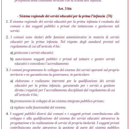
prospettiva della continuità verticale con la scuola dell’infanzia.
Art. 3 bis
- Sistema regionale dei servizi educativi per la prima l’infanzia
(76)
1.
Il sistema regionale dei servizi educativi per la prima infanzia è costituito dai
comuni e dai soggetti pubblici e privati che istituiscono e gestiscono tali
servizi.
2.
I comuni sono titolari delle funzioni amministrative in materia di servizi
educativi per la prima infanzia. Nel rispetto degli standard previsti nel
regolamento di cui all’articolo 4 bis:
a)
gestiscono i servizi educativi;
b)
autorizzano soggetti pubblici e privati ad istituire e gestire servizi
educativi e concedono l’accreditamento.
3.
I comuni programmano lo sviluppo del sistema dei servizi operanti sul proprio
territorio e ne garantiscono la governance, in particolare:
a)
elaborano e realizzano interventi per la qualificazione dei servizi
educativi per la prima infanzia, garantendo per i servizi a gestione
diretta i requisiti per l’accreditamento disciplinati dal regolamento di cui
all’articolo 4 bis;
b)
promuovono lo sviluppo di un sistema integrato pubblico-privato;
c)
vigilano sulla funzionalità del sistema.
4.
I soggetti pubblici diversi dai comuni e i soggetti privati contribuiscono allo
sviluppo e alla qualificazione del sistema dei servizi educativi attraverso la
progettazione e la realizzazione di servizi di propria titolarità. I soggetti privati
contribuiscono anche attraverso la gestione di parte del sistema pubblico