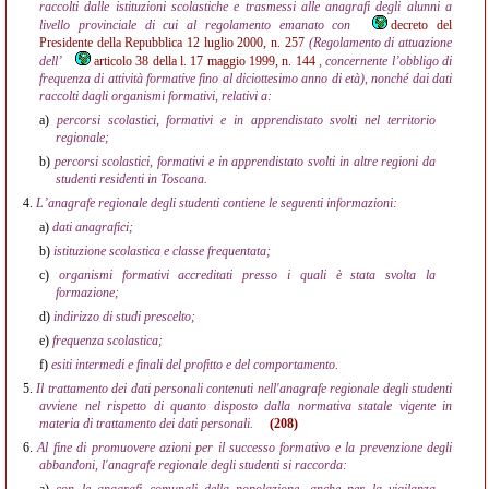
raccolti dalle istituzioni scolastiche e trasmessi alle anagrafi degli alunni a
livello provinciale di cui al regolamento emanato con
decreto del
Presidente della Repubblica 12 luglio 2000, n. 257
(Regolamento di attuazione
dell’
articolo 38 della l. 17 maggio 1999, n. 144
, concernente l’obbligo di
frequenza di attività formative fino al diciottesimo anno di età), nonché dai dati
raccolti dagli organismi formativi, relativi a:
a)
percorsi scolastici, formativi e in apprendistato svolti nel territorio
regionale;
b)
percorsi scolastici, formativi e in apprendistato svolti in altre regioni da
studenti residenti in Toscana.
4.
L’anagrafe regionale degli studenti contiene le seguenti informazioni:
a)
dati anagrafici;
b)
istituzione scolastica e classe frequentata;
c)
organismi formativi accreditati presso i quali è stata svolta la
formazione;
d)
indirizzo di studi prescelto;
e)
frequenza scolastica;
f)
esiti intermedi e finali del profitto e del comportamento.
5.
Il trattamento dei dati personali contenuti nell'anagrafe regionale degli studenti
avviene nel rispetto di quanto disposto dalla normativa statale vigente in
materia di trattamento dei dati personali.
(208)
6.
Al fine di promuovere azioni per il successo formativo e la prevenzione degli
abbandoni, l'anagrafe regionale degli studenti si raccorda: