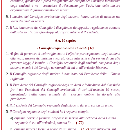
comma 5, garantisce il pieno svolgimento dei compiti del Consiglio territoriale
degli studenti e ne
costituisce il riferimento per l’adozione delle misure
organizzative di funzionamento dei servizi.
6.
I membri del Consiglio territoriale degli studenti hanno diritto di accesso nei
locali destinati ai servizi.
7.
Il funzionamento del Consiglio è disciplinato da apposito regolamento adottato
dallo stesso. Il Consiglio elegge al proprio interno il Presidente.
Art. 10 septies
- Consiglio regionale degli studenti
(37)
1.
Al fine di garantire il coinvolgimento e l’effettiva partecipazione degli studenti
alla realizzazione del sistema integrato degli interventi e dei servizi di cui alla
presente legge, è istituito il Consiglio regionale degli studenti, composto dagli
studenti membri dei Consigli territoriali, di cui al all’articolo 10sexies.
2.
Il Consiglio regionale degli studenti è nominato dal Presidente della
Giunta
regionale.
3.
Il Presidente del Consiglio regionale degli studenti è individuato dal Consiglio
fra i tre Presidenti dei Consigli territoriali, di cui all’articolo 10 sexies,
garantendo l’alternanza annuale di
ciascun ambito territoriale alla
presidenza.
4.
Il Presidente del Consiglio regionale degli studenti dura in carica un anno.
5.
Il Consiglio regionale degli studenti ha i seguenti compiti:
a)
esprime pareri e formula proposte in merito alla delibera della Giunta
regionale di cui all’articolo 9, comma 3;
(170)
b)
esprime pareri e formula proposte sul piano
(212)
degli interventi, sul