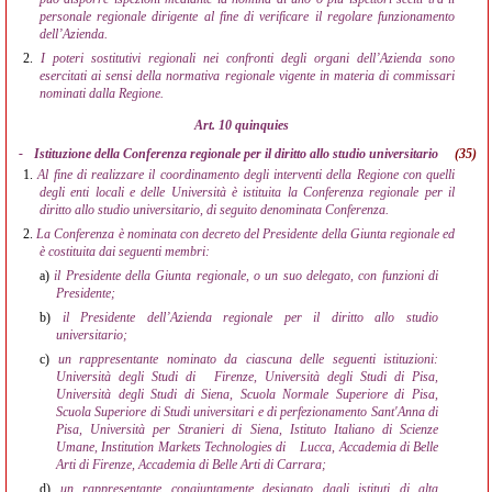
personale regionale dirigente al fine di verificare il regolare funzionamento
dell’Azienda.
2.
I poteri sostitutivi regionali nei confronti degli organi dell’Azienda sono
esercitati ai sensi della normativa regionale vigente in materia di commissari
nominati dalla Regione.
Art. 10 quinquies
-
Istituzione della Conferenza regionale per il diritto allo studio universitario
(35)
1.
Al fine di realizzare il coordinamento degli interventi della Regione con quelli
degli enti locali e delle Università è istituita la Conferenza regionale per il
diritto allo studio universitario, di seguito denominata Conferenza.
2.
La Conferenza è nominata con decreto del Presidente della Giunta regionale ed
è costituita dai seguenti membri:
a)
il Presidente della Giunta regionale, o un suo delegato, con funzioni di
Presidente;
b)
il Presidente dell’Azienda regionale per il diritto allo studio
universitario;
c)
un rappresentante nominato da ciascuna delle seguenti istituzioni:
Università degli Studi di
Firenze, Università degli Studi di Pisa,
Università degli Studi di Siena, Scuola Normale Superiore di Pisa,
Scuola Superiore di Studi universitari e di perfezionamento Sant'Anna di
Pisa, Università per Stranieri di Siena, Istituto Italiano di Scienze
Umane, Institution Markets Technologies di
Lucca, Accademia di Belle
Arti di Firenze, Accademia di Belle Arti di Carrara;
d)
un rappresentante congiuntamente designato dagli istituti di alta