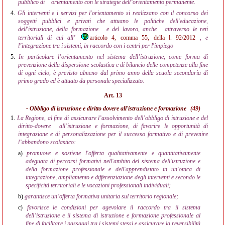
pubblico di
orientamento con le strategie dell’orientamento permanente.
4.
Gli interventi e i servizi per l'orientamento si realizzano con il concorso dei
soggetti pubblici e privati che attuano le politiche dell'educazione,
dell'istruzione, della formazione
e del lavoro, anche
attraverso le reti
territoriali di cui all’
articolo 4, comma 55, della l. 92/2012
, e
l’integrazione tra i sistemi, in raccordo con i centri per l'impiego
5.
In particolare l’orientamento nel sistema dell’istruzione, come forma di
prevenzione della dispersione scolastica e di bilancio delle competenze alla fine
di ogni ciclo, è previsto almeno dal primo anno della scuola secondaria di
primo grado ed è attuato da personale specializzato.
Art. 13
- Obbligo di istruzione e diritto dovere all'istruzione e formazione
(49)
1.
La Regione, al fine di assicurare l’assolvimento dell’obbligo di istruzione e del
diritto-dovere
all’istruzione e formazione, di favorire le opportunità di
integrazione e di personalizzazione per il successo formativo e di prevenire
l’abbandono scolastico:
a)
promuove e sostiene l'offerta qualitativamente e quantitativamente
adeguata di percorsi formativi nell'ambito del sistema dell'istruzione e
della formazione professionale e dell'apprendistato in un'ottica di
integrazione, ampliamento e differenziazione degli interventi e secondo le
specificità territoriali e le vocazioni professionali individuali;
b)
garantisce un’offerta formativa unitaria sul territorio regionale;
c)
favorisce le condizioni per agevolare il raccordo tra il sistema
dell’istruzione e il sistema di istruzione e formazione professionale al
fine di facilitare i passaggi tra i sistemi stessi e assicurare la reversibilità