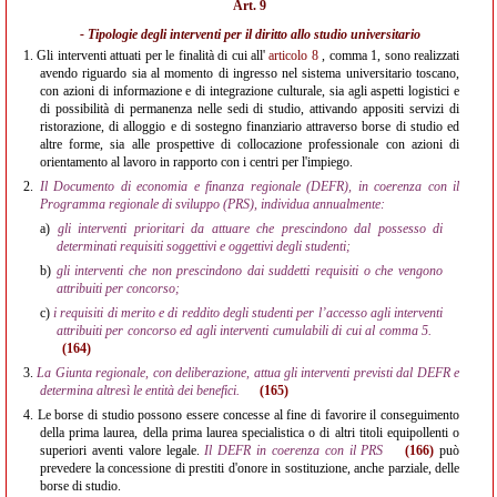
Art. 9
- Tipologie degli interventi per il diritto allo studio universitario
1.
Gli interventi attuati per le finalità di cui all'
articolo 8
, comma 1, sono realizzati
avendo riguardo sia al momento di ingresso nel sistema universitario toscano,
con azioni di informazione e di integrazione culturale, sia agli aspetti logistici e
di possibilità di permanenza nelle sedi di studio, attivando appositi servizi di
ristorazione, di alloggio e di sostegno finanziario attraverso borse di studio ed
altre forme, sia alle prospettive di collocazione professionale con azioni di
orientamento al lavoro in rapporto con i centri per l'impiego.
2.
Il Documento di economia e finanza regionale (DEFR), in coerenza con il
Programma regionale di sviluppo (PRS), individua annualmente:
a)
gli interventi prioritari da attuare che prescindono dal possesso di
determinati requisiti soggettivi e oggettivi degli studenti;
b)
gli interventi che non prescindono dai suddetti requisiti o che vengono
attribuiti per concorso;
c)
i requisiti di merito e di reddito degli studenti per l’accesso agli interventi
attribuiti per concorso ed agli interventi cumulabili di cui al comma 5.
(164)
3.
La Giunta regionale, con deliberazione, attua gli interventi previsti dal DEFR e
determina altresì le entità dei benefici.
(165)
4.
Le borse di studio possono essere concesse al fine di favorire il conseguimento
della prima laurea, della prima laurea specialistica o di altri titoli equipollenti o
superiori aventi valore legale.
Il DEFR in coerenza con il PRS
(166)
può
prevedere la concessione di prestiti d'onore in sostituzione, anche parziale, delle
borse di studio.