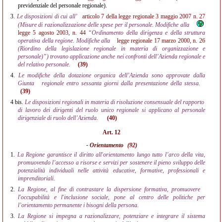
previdenziale del personale regionale).
3.
Le disposizioni di cui all’
articolo 7 della legge regionale 3 maggio 2007 n. 27
(Misure di razionalizzazione delle spese per il personale. Modifiche alla
legge 5 agosto 2003, n. 44
“Ordinamento della dirigenza e della struttura
operativa della regione. Modifiche alla
legge regionale 17 marzo 2000, n. 26
(Riordino della legislazione regionale in materia di organizzazione e
personale)”) trovano applicazione anche nei confronti dell’Azienda regionale e
del relativo personale.
(39)
4.
Le modifiche della dotazione organica dell’Azienda sono approvate dalla
Giunta
regionale entro sessanta giorni dalla presentazione della stessa.
(39)
4 bis.
Le disposizioni regionali in materia di risoluzione consensuale del rapporto
di lavoro dei dirigenti del ruolo unico regionale si applicano al personale
dirigenziale di ruolo dell’Azienda.
(40)
Art. 12
- Orientamento
(92)
1.
La Regione garantisce il diritto all'orientamento lungo tutto l’arco della vita,
promuovendo l’accesso a risorse e servizi per sostenere il pieno sviluppo delle
potenzialità individuali nelle attività educative, formative, professionali e
imprenditoriali.
2.
La Regione, al fine di contrastare la dispersione formativa, promuovere
l'occupabilità e l'inclusione sociale, pone al centro delle politiche per
l’orientamento permanente i bisogni della persona.
3.
La Regione si impegna a razionalizzare, potenziare e integrare il sistema