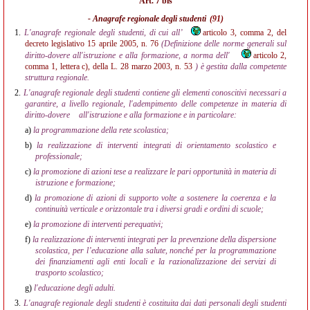
Art. 7 bis
- Anagrafe regionale degli studenti
(91)
1.
L'anagrafe regionale degli studenti, di cui all’
articolo 3, comma 2, del
decreto legislativo 15 aprile 2005, n. 76
(Definizione delle norme generali sul
diritto-dovere all'istruzione e alla formazione, a norma dell'
articolo 2,
comma 1, lettera c), della L. 28 marzo 2003, n. 53
) è gestita dalla competente
struttura regionale.
2.
L'anagrafe regionale degli studenti contiene gli elementi conoscitivi necessari a
garantire, a livello regionale, l'adempimento delle competenze in materia di
diritto-dovere
all'istruzione e alla formazione e in particolare:
a)
la programmazione della rete scolastica;
b)
la realizzazione di interventi integrati di orientamento scolastico e
professionale;
c)
la promozione di azioni tese a realizzare le pari opportunità in materia di
istruzione e formazione;
d)
la promozione di azioni di supporto volte a sostenere la coerenza e la
continuità verticale e orizzontale tra i diversi gradi e ordini di scuole;
e)
la promozione di interventi perequativi;
f)
la realizzazione di interventi integrati per la prevenzione della dispersione
scolastica, per l’educazione alla salute, nonché per la programmazione
dei finanziamenti agli enti locali e la razionalizzazione dei servizi di
trasporto scolastico;
g)
l'educazione degli adulti.
3.
L'anagrafe regionale degli studenti è costituita dai dati personali degli studenti