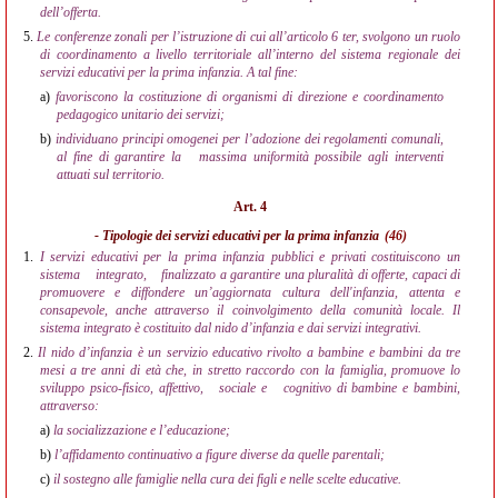
dell’offerta.
5.
Le conferenze zonali per l’istruzione di cui all’articolo 6 ter, svolgono un ruolo
di coordinamento a livello territoriale all’interno del sistema regionale dei
servizi educativi per la prima infanzia. A tal fine:
a)
favoriscono la costituzione di organismi di direzione e coordinamento
pedagogico unitario dei servizi;
b)
individuano principi omogenei per l’adozione dei regolamenti comunali,
al fine di garantire la
massima uniformità possibile agli interventi
attuati sul territorio.
Art. 4
- Tipologie dei servizi educativi per la prima infanzia
(46)
1.
I servizi educativi per la prima infanzia pubblici e privati costituiscono un
sistema
integrato,
finalizzato a garantire una pluralità di offerte, capaci di
promuovere e diffondere un’aggiornata cultura dell'infanzia, attenta e
consapevole, anche attraverso il coinvolgimento della comunità locale. Il
sistema integrato è costituito dal nido d’infanzia e dai servizi integrativi.
2.
Il nido d’infanzia è un servizio educativo rivolto a bambine e bambini da tre
mesi a tre anni di età che, in stretto raccordo con la famiglia, promuove lo
sviluppo psico-fisico, affettivo,
sociale e
cognitivo di bambine e bambini,
attraverso:
a)
la socializzazione e l’educazione;
b)
l’affidamento continuativo a figure diverse da quelle parentali;
c)
il sostegno alle famiglie nella cura dei figli e nelle scelte educative.