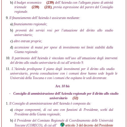
b)
il budget economico
(239)
dell’Azienda con l'allegato piano di attività
triennale
(239)
(211)
, previa espressione del parere del Consiglio
regionale.
9.
Il finanziamento dell’Azienda è assicurato mediante:
a)
finanziamento regionale;
b)
proventi dei servizi resi per l’attuazione del diritto allo studio
universitario;
c)
altre entrate proprie;
d)
accensione di mutui per spese di investimento nei limiti stabiliti dalla
Giunta regionale.
10.
Il patrimonio dell’Azienda è vincolato nell’uso all’attuazione degli interventi
del diritto allo studio universitario di cui all’articolo 9.
11.
L’Azienda predispone il piano degli investimenti per il diritto allo studio
universitario, previa consultazione con i comuni dove hanno sede legale le
Università della Toscana e con i comuni che ospitano le sedi decentrate.
Art. 10 bis
-
Consiglio di amministrazione dell’Azienda regionale per il diritto allo studio
universitario
(32)
1.
Il Consiglio di amministrazione dell’Azienda è composto da:
a)
cinque componenti, di cui uno con funzioni di Presidente, scelti dal
Presidente della Giunta regionale;
b)
il Presidente del Comitato Regionale di Coordinamento delle Università
Toscane (CORECO), di cui all’
articolo 3 del decreto del Presidente