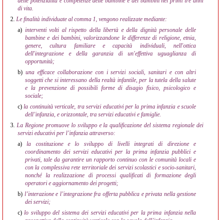
delle potenzialità e competenze delle bambine e dei bambini nei primi tre anni
di vita.
2.
Le finalità individuate al comma 1, vengono realizzate mediante:
a)
interventi volti al rispetto della libertà e della dignità personale delle
bambine e dei bambini, valorizzandone le differenze di religione, etnia,
genere, cultura familiare e capacità individuali, nell'ottica
dell'integrazione e della garanzia di un'effettiva uguaglianza di
opportunità;
b)
una efficace collaborazione con i servizi sociali, sanitari e con altri
soggetti che si interessano della realtà infantile, per la tutela della salute
e la prevenzione di possibili forme di disagio fisico, psicologico e
sociale;
c)
la continuità verticale, tra servizi educativi per la prima infanzia e scuole
dell’infanzia, e orizzontale, tra servizi educativi e famiglie.
3.
La Regione promuove lo sviluppo e la qualificazione del sistema regionale dei
servizi educativi per l’infanzia attraverso:
a)
la costituzione e lo sviluppo di livelli integrati di direzione e
coordinamento dei servizi educativi per la prima infanzia pubblici e
privati, tale da garantire un rapporto continuo con le comunità locali e
con la complessiva rete territoriale dei servizi scolastici e socio-sanitari,
nonché la realizzazione di processi qualificati di formazione degli
operatori e aggiornamento dei progetti;
b)
l’interazione e l’integrazione fra offerta pubblica e privata nella gestione
dei servizi;
c)
lo sviluppo del sistema dei servizi educativi per la prima infanzia nella