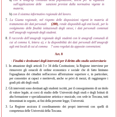
a)
con le anagrafi comunali della popolazione, anche per la vigilanza
sull'applicazione delle
sanzioni previste dalla normativa vigente in
materia;
b)
con il sistema informativo regionale del lavoro.
7.
La Giunta regionale, nel rispetto delle disposizioni vigenti in materia di
trattamento dei dati personali
(208)
, rende disponibili agli enti locali, per lo
svolgimento delle finalità istituzionali degli stessi, i dati personali contenuti
nell’anagrafe regionale degli studenti.
8.
Il raccordo dell’anagrafe regionale degli studenti con le anagrafi comunali di
cui al comma 6, lettera a), e la disponibilità dei dati personali dell’anagrafe
agli enti locali di cui al comma
7 sono regolati da apposite convenzioni.
Art. 8
- Finalità e destinatari degli interventi per il diritto allo studio universitario
1.
In attuazione degli articoli 3 e 34 della Costituzione, la Regione interviene per
rimuovere gli ostacoli di ordine economico e sociale che di fatto limitano
l'eguaglianza dei cittadini nell'accesso all'istruzione superiore e, in particolare,
per consentire ai capaci e meritevoli, anche se privi di mezzi, di raggiungere i
gradi più alti degli studi.
2.
Gli interventi sono destinati agli studenti iscritti, per il conseguimento di un titolo
di valore legale, ai corsi di studio delle Università degli studi e degli Istituti di
alta formazione e specializzazione artistica e musicale, con sede in Toscana, tutti
denominati in seguito, ai fini della presente legge, Università.
3.
La Regione assicura il coordinamento dei propri interventi con quelli di
competenza delle Università della Toscana.