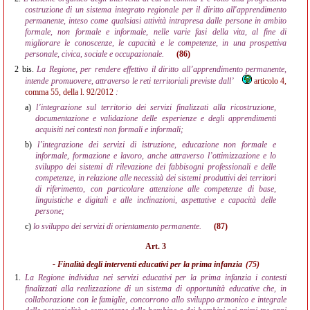
costruzione di un sistema integrato regionale per il diritto all'apprendimento
permanente, inteso come qualsiasi attività intrapresa dalle persone in ambito
formale, non formale e informale, nelle varie fasi della vita, al fine di
migliorare le conoscenze, le capacità e le competenze, in una prospettiva
personale, civica, sociale e occupazionale.
(86)
2 bis.
La Regione, per rendere effettivo il diritto all’apprendimento permanente,
intende promuovere, attraverso le reti territoriali previste dall’
articolo 4,
comma 55, della l. 92/2012
:
a)
l’integrazione sul territorio dei servizi finalizzati alla ricostruzione,
documentazione e validazione delle esperienze e degli apprendimenti
acquisiti nei contesti non formali e informali;
b)
l’integrazione dei servizi di istruzione, educazione non formale e
informale, formazione e lavoro, anche attraverso l’ottimizzazione e lo
sviluppo dei sistemi di rilevazione dei fabbisogni professionali e delle
competenze, in relazione alle necessità dei sistemi produttivi dei territori
di riferimento, con particolare attenzione alle competenze di base,
linguistiche e digitali e alle inclinazioni, aspettative e capacità delle
persone;
c)
lo sviluppo dei servizi di orientamento permanente.
(87)
Art. 3
- Finalità degli interventi educativi per la prima infanzia
(75)
1.
La Regione individua nei servizi educativi per la prima infanzia i contesti
finalizzati alla realizzazione di un sistema di opportunità educative che, in
collaborazione con le famiglie, concorrono allo sviluppo armonico e integrale