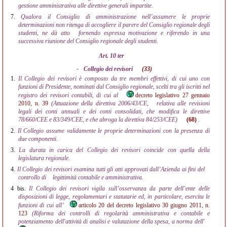
gestione amministrativa alle direttive generali impartite.
7.
Qualora il Consiglio di amministrazione nell’assumere le proprie
determinazioni non ritenga di accogliere il parere del Consiglio regionale degli
studenti, ne dà atto
fornendo espressa motivazione e riferendo in una
successiva riunione del Consiglio regionale degli studenti.
Art. 10 ter
-
Collegio dei revisori
(33)
1.
Il Collegio dei revisori è composto da tre membri effettivi, di cui uno con
funzioni di Presidente, nominati dal Consiglio regionale, scelti tra gli iscritti nel
registro dei revisori contabili, di cui al
decreto legislativo 27 gennaio
2010, n. 39
(Attuazione della direttiva 2006/43/CE,
relativa alle revisioni
legali dei conti annuali e dei conti consolidati, che modifica le direttive
78/660/CEE e 83/349/CEE, e che abroga la direttiva 84/253/CEE)
(68)
.
2.
Il Collegio assume validamente le proprie determinazioni con la presenza di
due componenti.
3.
La durata in carica del Collegio dei revisori coincide con quella della
legislatura regionale.
4.
Il Collegio dei revisori esamina tutti gli atti approvati dall’Azienda ai fini del
controllo di
legittimità contabile e amministrativa.
4 bis.
Il Collegio dei revisori vigila sull’osservanza da parte dell’ente delle
disposizioni di legge, regolamentari e statutarie ed, in particolare, esercita le
funzioni di cui all’
articolo 20 del decreto legislativo 30 giugno 2011, n.
123
(Riforma dei controlli di regolarità amministrativa e contabile e
potenziamento dell'attività di analisi e valutazione della spesa, a norma dell'