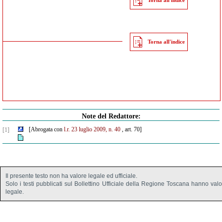
Torna all'indice
Torna all'indice
Note del Redattore:
[Abrogata con
l.r. 23 luglio 2009, n. 40
, art. 70]
[1]
Il presente testo non ha valore legale ed ufficiale.
Solo i testi pubblicati sul Bollettino Ufficiale della Regione Toscana hanno val
legale.