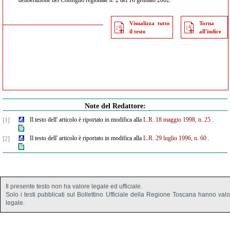
deliberazione del Consiglio regionale n. 2 del 16 gennaio 2002.
Visualizza tutto
Torna
il testo
all'indice
Note del Redattore:
Il testo dell' articolo è riportato in modifica alla
L.R. 18 maggio 1998, n. 25
.
[1]
Il testo dell' articolo è riportato in modifica alla
L.R. 29 luglio 1996, n. 60
.
[2]
Il presente testo non ha valore legale ed ufficiale.
Solo i testi pubblicati sul Bollettino Ufficiale della Regione Toscana hanno val
legale.