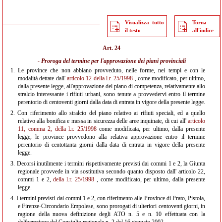
Visualizza tutto
Torna
il testo
all'indice
Art. 24
- Proroga del termine per l'approvazione dei piani provinciali
1.
Le province che non abbiano provveduto, nelle forme, nei tempi e con le
modalità dettate dall'
articolo 12 della l.r. 25/1998
, come modificato, per ultimo,
dalla presente legge, all'approvazione del piano di competenza, relativamente allo
stralcio interessante i rifiuti urbani, sono tenute a provvedervi entro il termine
perentorio di centoventi giorni dalla data di entrata in vigore della presente legge.
2.
Con riferimento allo stralcio del piano relativo ai rifiuti speciali, ed a quello
relativo alla bonifica e messa in sicurezza delle aree inquinate, di cui all'
articolo
11, comma 2, della l.r. 25/1998
come modificata, per ultimo, dalla presente
legge, le province provvedono alla relativa approvazione entro il termine
perentorio di centottanta giorni dalla data di entrata in vigore della presente
legge.
3.
Decorsi inutilmente i termini rispettivamente previsti dai commi 1 e 2, la Giunta
regionale provvede in via sostitutiva secondo quanto disposto dall' articolo 22,
commi 1 e 2,
della l.r. 25/1998
, come modificato, per ultimo, dalla presente
legge.
4.
I termini previsti dai commi 1 e 2, con riferimento alle Province di Prato, Pistoia,
e Firenze-Circondario Empolese, sono prorogati di ulteriori centoventi giorni, in
ragione della nuova definizione degli ATO n. 5 e n. 10 effettuata con la