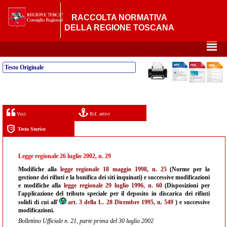
RACCOLTA NORMATIVA
DELLA REGIONE TOSCANA
²
Testo Originale
Voci
Rif. attivi
Testo Storico
Legge regionale 26 luglio 2002, n. 29
Modifiche alla
legge regionale 18 maggio 1998, n. 25
(Norme per la
gestione dei rifiuti e la bonifica dei siti inquinati) e successive modificazioni
e modifiche alla
legge regionale 29 luglio 1996, n. 60
(Disposizioni per
l'applicazione del tributo speciale per il deposito in discarica dei rifiuti
solidi di cui all'
art. 3 della L. 28 Dicembre 1995, n. 549
) e successive
modificazioni.
Bollettino Ufficiale n. 21, parte prima del 30 luglio 2002