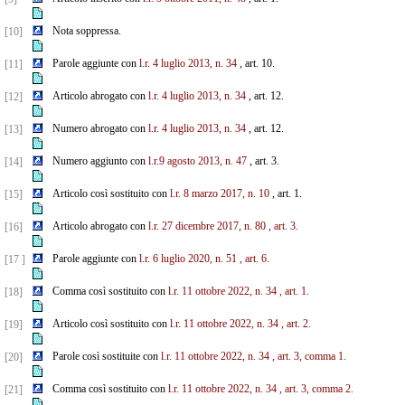
Nota soppressa.
[10]
Parole aggiunte con
l.r. 4 luglio 2013, n. 34
, art. 10.
[11]
Articolo abrogato con
l.r. 4 luglio 2013, n. 34
, art. 12.
[12]
Numero abrogato con
l.r. 4 luglio 2013, n. 34
, art. 12.
[13]
Numero aggiunto con
l.r.9 agosto 2013, n. 47
, art. 3.
[14]
Articolo così sostituito con
l.r. 8 marzo 2017, n. 10
, art. 1.
[15]
Articolo abrogato con
l.r. 27 dicembre 2017, n. 80
, art. 3.
[16]
Parole aggiunte con
l.r. 6 luglio 2020, n. 51
, art. 6.
[17 ]
Comma così sostituito con
l.r. 11 ottobre 2022, n. 34
, art. 1.
[18]
Articolo così sostituito con
l.r. 11 ottobre 2022, n. 34
, art. 2.
[19]
Parole così sostituite con
l.r. 11 ottobre 2022, n. 34
, art. 3, comma 1.
[20]
Comma così sostituito con
l.r. 11 ottobre 2022, n. 34
, art. 3, comma 2.
[21]