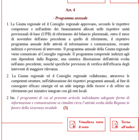
Art. 4
- Programma annuale
1.
La Giunta regionale ed il Consiglio regionale approvano, secondo le rispettive
competenze e nell'ambito dei finanziamenti allocati nelle rispettive unità
previsionali di base (UPB) di riferimento del bilancio pluriennale, entro il mese
di novembre dell'anno precedente a quello di riferimento, il rispettivo
programma annuale delle attività di informazione e comunicazione, recante
indirizzi e previsioni di intervento. Il programma annuale della Giunta regionale
viene comunicato al Consiglio regionale. Il programma comprende indirizzi agli
enti dipendenti dalla Regione, una sintetica illustrazione dell'attività svolta
nell'anno precedente, nonché specifiche previsioni di verifica dell'efficacia degli
interventi di maggiore rilevanza.
2.
La Giunta regionale ed il Consiglio regionale collaborano, attraverso le
competenti strutture, nell'elaborazione dei rispettivi programmi annuali, al fine di
conseguire efficaci sinergie ed un utile impiego delle risorse e di offrire un
riferimento per iniziative integrate con gli enti locali.
2 bis.
I programmi di cui al presente articolo individuano adeguate forme di
informazione e comunicazione ai cittadini circa l’attività svolta dalla Regione in
favore della sicurezza stradale.
(5)
Visualizza tutto
Torna
il testo
all'indice