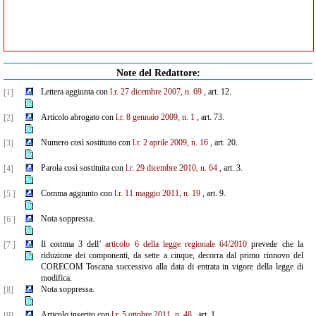
Note del Redattore:
Lettera aggiunta con
l.r. 27 dicembre 2007, n. 69
, art. 12.
[1]
Articolo abrogato con
l.r. 8 gennaio 2009, n. 1
, art. 73.
[2]
Numero così sostituito con
l.r. 2 aprile 2009, n. 16
, art. 20.
[3]
Parola così sostituita con
l.r. 29 dicembre 2010, n. 64
, art. 3.
[4]
Comma aggiunto con
l.r. 11 maggio 2011, n. 19
, art. 9.
[5 ]
Nota soppressa.
[6 ]
Il comma 3 dell’
articolo 6 della legge regionale 64/2010
prevede che la
[7 ]
riduzione dei componenti, da sette a cinque, decorra dal primo rinnovo del
CORECOM Toscana successivo alla data di entrata in vigore della legge di
modifica.
Nota soppressa.
[8]
Articolo inserito con
l.r. 5 ottobre 2011, n. 48
, art. 1.
[9]