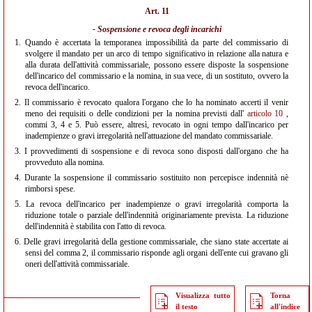
Art. 11
- Sospensione e revoca degli incarichi
1.
Quando è accertata la temporanea impossibilità da parte del commissario di
svolgere il mandato per un arco di tempo significativo in relazione alla natura e
alla durata dell'attività commissariale, possono essere disposte la sospensione
dell'incarico del commissario e la nomina, in sua vece, di un sostituto, ovvero la
revoca dell'incarico.
2.
Il commissario è revocato qualora l'organo che lo ha nominato accerti il venir
meno dei requisiti o delle condizioni per la nomina previsti dall'
articolo 10
,
commi 3, 4 e 5. Può essere, altresì, revocato in ogni tempo dall'incarico per
inadempienze o gravi irregolarità nell'attuazione del mandato commissariale.
3.
I provvedimenti di sospensione e di revoca sono disposti dall'organo che ha
provveduto alla nomina.
4.
Durante la sospensione il commissario sostituito non percepisce indennità nè
rimborsi spese.
5.
La revoca dell'incarico per inadempienze o gravi irregolarità comporta la
riduzione totale o parziale dell'indennità originariamente prevista. La riduzione
dell'indennità è stabilita con l'atto di revoca.
6.
Delle gravi irregolarità della gestione commissariale, che siano state accertate ai
sensi del comma 2, il commissario risponde agli organi dell'ente cui gravano gli
oneri dell'attività commissariale.
Visualizza tutto
Torna
il testo
all'indice