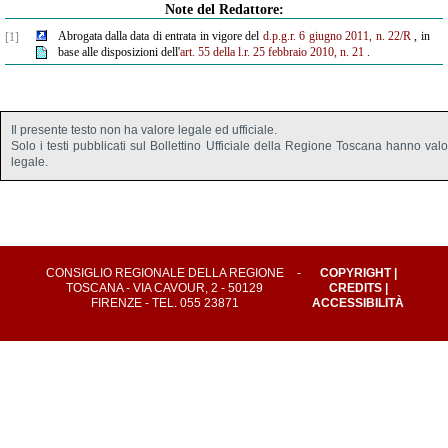
Note del Redattore:
Abrogata dalla data di entrata in vigore del
d.p.g.r. 6 giugno 2011, n. 22/R
, in
[1]
base alle disposizioni dell'
art. 55 della l.r. 25 febbraio 2010, n. 21
.
Il presente testo non ha valore legale ed ufficiale.
Solo i testi pubblicati sul Bollettino Ufficiale della Regione Toscana hanno val
legale.
CONSIGLIO REGIONALE DELLA REGIONE
-
COPYRIGHT
|
TOSCANA - VIA CAVOUR, 2 - 50129
CREDITS
|
FIRENZE - TEL. 055 23871
ACCESSIBILITÀ