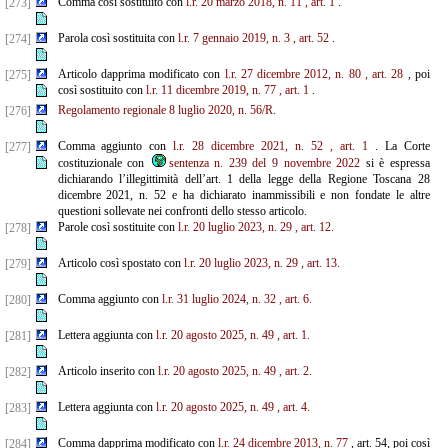
Comma così sostituito con
l.r. 20 marzo 2018, n. 11
, art. 1
.
[273]
Parola così sostituita con
l.r. 7 gennaio 2019, n. 3
, art. 52
.
[274]
Articolo dapprima modificato con
l.r. 27 dicembre 2012, n. 80
, art. 28
, poi
[275]
così sostituito con
l.r. 11 dicembre 2019, n. 77
, art. 1
.
Regolamento regionale 8 luglio 2020, n. 56/R.
[276]
Comma aggiunto con
l.r. 28 dicembre 2021, n. 52
, art. 1
. La Corte
[277]
costituzionale con
sentenza n. 239 del 9 novembre 2022
si è espressa
dichiarando l’illegittimità dell’art. 1 della legge della Regione Toscana 28
dicembre 2021, n. 52 e ha dichiarato inammissibili e non fondate le altre
questioni sollevate nei confronti dello stesso articolo.
Parole così sostituite con
l.r. 20 luglio 2023, n. 29
, art. 12.
[278]
Articolo così spostato con
l.r. 20 luglio 2023, n. 29
, art. 13.
[279]
Comma aggiunto con
l.r. 31 luglio 2024, n. 32
, art. 6.
[280]
Lettera aggiunta con
l.r. 20 agosto 2025, n. 49
, art. 1.
[281]
Articolo inserito con
l.r. 20 agosto 2025, n. 49
, art. 2.
[282]
Lettera aggiunta con
l.r. 20 agosto 2025, n. 49
, art. 4.
[283]
Comma dapprima modificato con
l.r. 24 dicembre 2013, n. 77
, art. 54, poi così
[284]