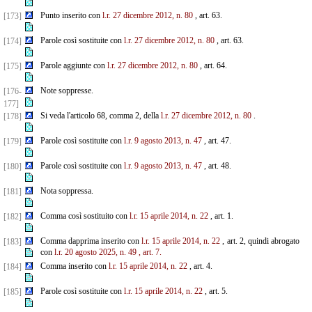
Punto inserito con
l.r. 27 dicembre 2012, n. 80
, art. 63.
[173]
Parole così sostituite con
l.r. 27 dicembre 2012, n. 80
, art. 63.
[174]
Parole aggiunte con
l.r. 27 dicembre 2012, n. 80
, art. 64.
[175]
Note soppresse.
[176-
177]
Si veda l'articolo 68, comma 2, della
l.r. 27 dicembre 2012, n. 80
.
[178]
Parole così sostituite con
l.r. 9 agosto 2013, n. 47
, art. 47.
[179]
Parole così sostituite con
l.r. 9 agosto 2013, n. 47
, art. 48.
[180]
Nota soppressa.
[181]
Comma così sostituito con
l.r. 15 aprile 2014, n. 22
, art. 1.
[182]
Comma dapprima inserito con
l.r. 15 aprile 2014, n. 22
, art. 2, quindi abrogato
[183]
con
l.r. 20 agosto 2025, n. 49
, art. 7.
Comma inserito con
l.r. 15 aprile 2014, n. 22
, art. 4.
[184]
Parole così sostituite con
l.r. 15 aprile 2014, n. 22
, art. 5.
[185]