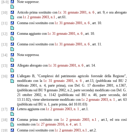
Note soppresse.
[8-9]
Articolo prima sostituito con
l.r. 31 gennaio 2001, n. 6
, art. 9, e ora abrogato
[10]
con
l.r. 2 gennaio 2003, n.1
, art.61.
Comma così sostituito con
l.r. 31 gennaio 2001, n. 6
, art. 10.
[11]
Comma aggiunto con
l.r. 31 gennaio 2001, n. 6
, art. 10.
[12]
Comma così sostituito con
l.r. 31 gennaio 2001, n. 6
, art. 11.
[13]
Nota soppressa.
[14]
Allegato abrogato con
l.r. 31 gennaio 2001, n. 6
, art. 14.
[15]
L'allegato B, "Complessi del patrimonio agricolo forestale della Regione",
[16]
modificato con la
l.r. 31
gennaio 2001, n. 6
, art.13, (pubblicata sul BU 2
febbraio 2001, n. 4, parte prima), con Del. G. 17 dicembre 2001, n.1367,
(pubblicata sul BU 9 gennaio 2002, n.2, parte seconda) modificato con Del. G.
21 ottobre 2002, n. 1142 (pubblicata sul BU n. 46, parte seconda, del
13.11.02), viene ulteriormente modificato con
l.r. 2
gennaio 2003, n. 1
, art. 63
(pubblicata sul BU n. 1, parte prima, del 10.01.03)
Lettera aggiunta con
l.r. 2 gennaio 2003, n. 1
, art.1.
[17]
Comma prima sostituito con
l.r. 2 gennaio 2003, n.1
, art.1, ed ora così
[18]
sostituito con
l.r. 27 gennaio 2016, n. 4
, art. 1.
Comma così sostituito con
l.r. 2 gennaio 2003, n.1
, art.2.
[19]