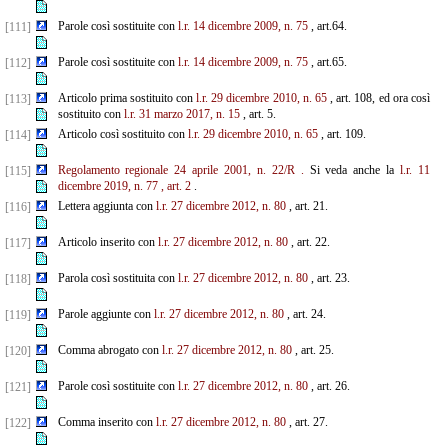
Parole così sostituite con
l.r. 14 dicembre 2009, n. 75
, art.64.
[111]
Parole così sostituite con
l.r. 14 dicembre 2009, n. 75
, art.65.
[112]
Articolo prima sostituito con
l.r. 29 dicembre 2010, n. 65
, art. 108, ed ora così
[113]
sostituito con
l.r. 31 marzo 2017, n. 15
, art. 5.
Articolo così sostituito con
l.r. 29 dicembre 2010, n. 65
, art. 109.
[114]
Regolamento regionale 24 aprile 2001, n. 22/R
.
Si veda anche la
l.r. 11
[115]
dicembre 2019, n. 77
, art. 2
.
Lettera aggiunta con
l.r. 27 dicembre 2012, n. 80
, art. 21.
[116]
Articolo inserito con
l.r. 27 dicembre 2012, n. 80
, art. 22.
[117]
Parola così sostituita con
l.r. 27 dicembre 2012, n. 80
, art. 23.
[118]
Parole aggiunte con
l.r. 27 dicembre 2012, n. 80
, art. 24.
[119]
Comma abrogato con
l.r. 27 dicembre 2012, n. 80
, art. 25.
[120]
Parole così sostituite con
l.r. 27 dicembre 2012, n. 80
, art. 26.
[121]
Comma inserito con
l.r. 27 dicembre 2012, n. 80
, art. 27.
[122]