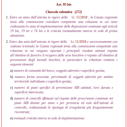
Art. 95 bis
Clausola valutativa
(272)
1.
Entro un anno dall’entrata in vigore della
l.r. 11/2018
, la Giunta regionale
invia alla commissione consiliare competente una relazione in cui viene
evidenziato lo stato di implementazione delle disposizioni contenute agli articoli
19 bis, 19 ter e 74 bis e le criticità eventualmente emerse in sede di prima
attuazione.
2.
Entro due anni dall’entrata in vigore della
l.r. 11/2018
e successivamente con
cadenza triennale, la Giunta regionale invia alla commissione competente una
relazione in cui vengono riportati i principali risultati ottenuti rispetto
all’obiettivo di favorire il recupero delle aree boschive e rispetto all’obiettivo di
prevenzione degli incendi boschivi, in particolare la relazione contiene i
seguenti elementi:
a)
numero di comunità del bosco, soggetti aderenti e superficie gestita;
b)
numero forme associate, percentuale di soggetti aderenti per ambito
territoriale individuato e superficie gestita;
c)
numero di piani specifici di prevenzione AIB adottati, loro durata e
superficie interessata;
d)
numero di controlli effettuati sul rispetto delle prescrizioni contenute nei
piani AIB distinti per anno e per provincia ed esiti dell’attività di
controllo, evidenziando le tipologie di irregolarità più frequentemente
riscontrate;
e)
eventuali criticità emerse in sede di implementazione.