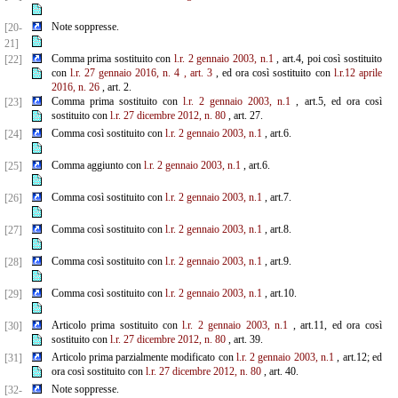
Note soppresse.
[20-
21]
Comma prima sostituito con
l.r. 2 gennaio 2003, n.1
, art.4, poi così sostituito
[22]
con
l.r. 27 gennaio 2016, n. 4
, art. 3
, ed ora così sostituito con
l.r.12 aprile
2016, n. 26
, art. 2.
Comma prima sostituito con
l.r. 2 gennaio 2003, n.1
, art.5, ed ora così
[23]
sostituito con
l.r. 27 dicembre
2012, n. 80
, art. 27.
Comma così sostituito con
l.r. 2 gennaio 2003, n.1
, art.6.
[24]
Comma aggiunto con
l.r. 2 gennaio 2003, n.1
, art.6.
[25]
Comma così sostituito con
l.r. 2 gennaio 2003, n.1
, art.7.
[26]
Comma così sostituito con
l.r. 2 gennaio 2003, n.1
, art.8.
[27]
Comma così sostituito con
l.r. 2 gennaio 2003, n.1
, art.9.
[28]
Comma così sostituito con
l.r. 2 gennaio 2003, n.1
, art.10.
[29]
Articolo prima sostituito con
l.r. 2 gennaio 2003, n.1
, art.11, ed ora così
[30]
sostituito con
l.r. 27 dicembre 2012, n. 80
, art. 39.
Articolo prima parzialmente modificato con
l.r. 2 gennaio 2003, n.1
, art.12; ed
[31]
ora così sostituito con
l.r. 27 dicembre 2012, n. 80
, art. 40.
Note soppresse.
[32-