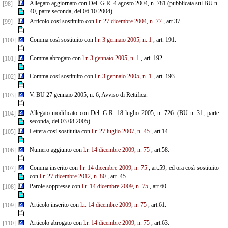
Allegato aggiornato con Del. G.R. 4 agosto 2004, n. 781 (pubblicata sul BU n.
[98]
40, parte seconda, del 06.10.2004).
Articolo così sostituito con
l.r. 27 dicembre 2004, n. 77
, art 37.
[99]
Comma così sostituito con
l.r. 3 gennaio 2005, n. 1
, art. 191.
[100]
Comma abrogato con
l.r. 3 gennaio 2005, n. 1
, art. 192.
[101]
Comma così sostituito con
l.r. 3 gennaio 2005, n. 1
, art. 193.
[102]
V. BU 27 gennaio 2005, n. 6, Avviso di Rettifica.
[103]
Allegato modificato con Del. G.R. 18 luglio 2005, n. 726. (BU n. 31, parte
[104]
seconda, del 03.08.2005)
Lettera così sostituita con
l.r. 27 luglio 2007, n. 45
, art.14.
[105]
Numero aggiunto con
l.r. 14 dicembre 2009, n. 75
, art.58.
[106]
Comma inserito con
l.r. 14 dicembre 2009, n. 75
, art.59; ed ora così sostituito
[107]
con
l.r. 27 dicembre 2012, n. 80
, art. 45.
Parole soppresse con
l.r. 14 dicembre 2009, n. 75
, art.60.
[108]
Articolo inserito con
l.r. 14 dicembre 2009, n. 75
, art.61.
[109]
Articolo abrogato con
l.r. 14 dicembre 2009, n. 75
, art.63.
[110]