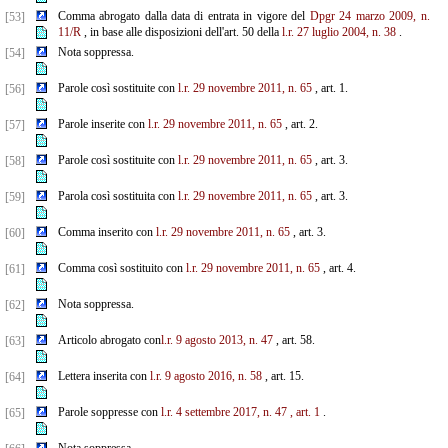
Comma abrogato dalla data di entrata in vigore del
Dpgr 24 marzo 2009, n.
[53]
11/R
, in base alle disposizioni dell'art. 50 della
l.r. 27 luglio 2004, n. 38
.
Nota soppressa.
[54]
Parole così sostituite con
l.r. 29 novembre 2011, n. 65
, art. 1.
[56]
Parole inserite con
l.r. 29 novembre 2011, n. 65
, art. 2.
[57]
Parole così sostituite con
l.r. 29 novembre 2011, n. 65
, art. 3.
[58]
Parola così sostituita con
l.r. 29 novembre 2011, n. 65
, art. 3.
[59]
Comma inserito con
l.r. 29 novembre 2011, n. 65
, art. 3.
[60]
Comma così sostituito con
l.r. 29 novembre 2011, n. 65
, art. 4.
[61]
Nota soppressa.
[62]
Articolo abrogato con
l.r. 9 agosto 2013, n. 47
, art. 58.
[63]
Lettera inserita con
l.r. 9 agosto 2016, n. 58
, art. 15.
[64]
Parole soppresse con
l.r. 4 settembre 2017, n. 47
, art. 1
.
[65]