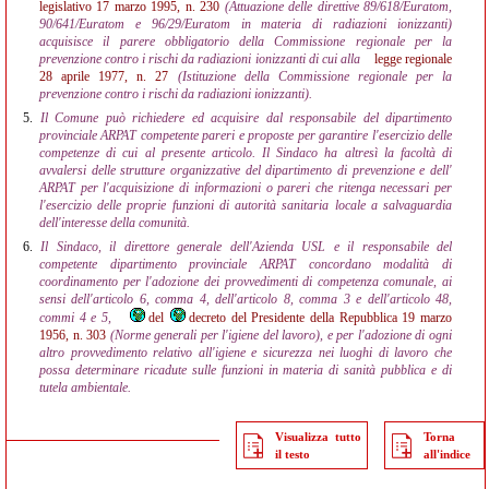
legislativo 17 marzo 1995, n. 230
(Attuazione delle direttive 89/618/Euratom,
90/641/Euratom e 96/29/Euratom in materia di radiazioni ionizzanti)
acquisisce il parere obbligatorio della Commissione regionale per la
prevenzione contro i rischi da radiazioni ionizzanti di cui alla
legge regionale
28 aprile 1977, n. 27
(Istituzione della Commissione regionale per la
prevenzione contro i rischi da radiazioni ionizzanti).
5.
Il Comune può richiedere ed acquisire dal responsabile del dipartimento
provinciale ARPAT competente pareri e proposte per garantire l'esercizio delle
competenze di cui al presente articolo. Il Sindaco ha altresì la facoltà di
avvalersi delle strutture organizzative del dipartimento di prevenzione e dell'
ARPAT per l'acquisizione di informazioni o pareri che ritenga necessari per
l'esercizio delle proprie funzioni di autorità sanitaria locale a salvaguardia
dell'interesse della comunità.
6.
Il Sindaco, il direttore generale dell'Azienda USL e il responsabile del
competente dipartimento provinciale ARPAT concordano modalità di
coordinamento per l'adozione dei provvedimenti di competenza comunale, ai
sensi dell'articolo 6, comma 4, dell'articolo 8, comma 3 e dell'articolo 48,
commi 4 e 5,
del
decreto del Presidente della Repubblica 19 marzo
1956, n. 303
(Norme generali per l'igiene del lavoro), e per l'adozione di ogni
altro provvedimento relativo all'igiene e sicurezza nei luoghi di lavoro che
possa determinare ricadute sulle funzioni in materia di sanità pubblica e di
tutela ambientale.
Visualizza tutto
Torna
il testo
all'indice