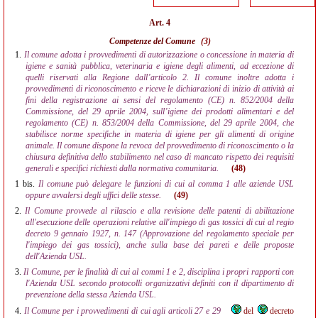
Art. 4
Competenze del Comune
(3)
1.
Il comune adotta i provvedimenti di autorizzazione o concessione in materia di
igiene e sanità pubblica, veterinaria e igiene degli alimenti, ad eccezione di
quelli riservati alla Regione dall’articolo 2. Il comune inoltre adotta i
provvedimenti di riconoscimento e riceve le dichiarazioni di inizio di attività ai
fini della registrazione ai sensi del regolamento (CE) n. 852/2004 della
Commissione, del 29 aprile 2004, sull’igiene dei prodotti alimentari e del
regolamento (CE) n. 853/2004 della Commissione, del 29 aprile 2004, che
stabilisce norme specifiche in materia di igiene per gli alimenti di origine
animale. Il comune dispone la revoca del provvedimento di riconoscimento o la
chiusura definitiva dello stabilimento nel caso di mancato rispetto dei requisiti
generali e specifici richiesti dalla normativa comunitaria.
(48)
1 bis.
Il comune può delegare le funzioni di cui al comma 1 alle aziende USL
oppure avvalersi degli uffici delle stesse.
(49)
2.
Il Comune provvede al rilascio e alla revisione delle patenti di abilitazione
all'esecuzione delle operazioni relative all'impiego di gas tossici di cui al regio
decreto 9 gennaio 1927, n. 147 (Approvazione del regolamento speciale per
l'impiego dei gas tossici), anche sulla base dei pareti e delle proposte
dell'Azienda USL.
3.
Il Comune, per le finalità di cui al commi 1 e 2, disciplina i propri rapporti con
l'Azienda USL secondo protocolli organizzativi definiti con il dipartimento di
prevenzione della stessa Azienda USL.
4.
Il Comune per i provvedimenti di cui agli articoli 27 e 29
del
decreto