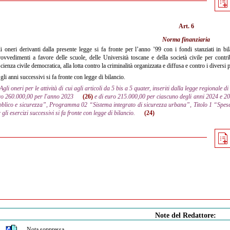
Art. 6
Norma finanziaria
i oneri derivanti dalla presente legge si fa fronte per l’anno ’99 con i fondi stanziati in bil
ovvedimenti a favore delle scuole, delle Università toscane e della società civile per contri
cienza civile democratica, alla lotta contro la criminalità organizzata e diffusa e contro i diversi p
gli anni successivi si fa fronte con legge di bilancio.
Agli oneri per le attività di cui agli articoli da 5 bis a 5 quater, inseriti dalla legge regional
ro 260.000,00 per l'anno 2023
(26)
e di euro 215.000,00 per ciascuno degli anni 2024 e 202
blico e sicurezza”, Programma 02 “Sistema integrato di sicurezza urbana”, Titolo 1 “Spese 
 gli esercizi successivi si fa fronte con legge di bilancio.
(24)
Note del Redattore:
Nota soppressa.