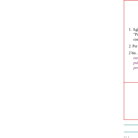
1.
Agl
"Pr
cos
2.
Per 
2 bis.
eu
pub
per
[1 ]