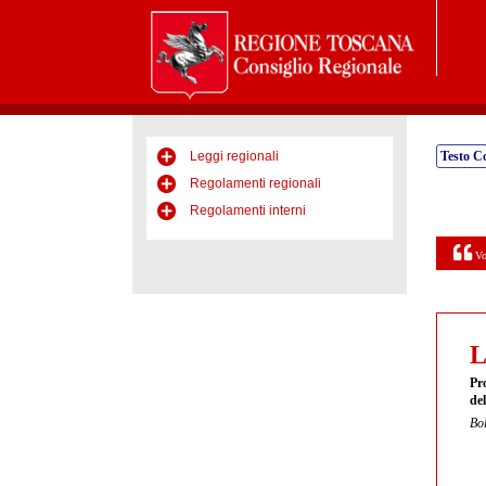
Leggi regionali
Testo C
Regolamenti regionali
Regolamenti interni
Vo
L
Pro
del
Bol