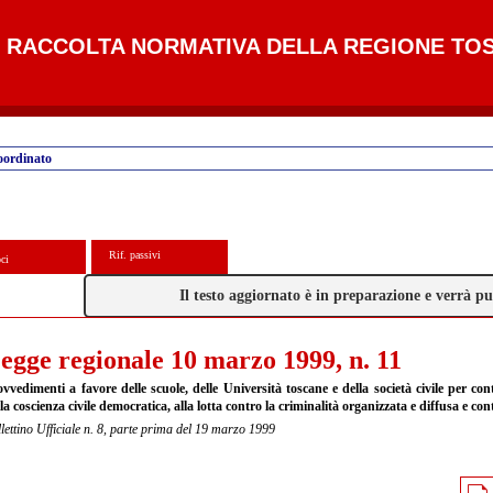
RACCOLTA NORMATIVA DELLA REGIONE TO
oordinato
Rif. passivi
ci
Il testo aggiornato è in preparazione e verrà 
egge regionale 10 marzo 1999, n. 11
vvedimenti a favore delle scuole, delle Università toscane e della società civile per con
la coscienza civile democratica, alla lotta contro la criminalità organizzata e diffusa e cont
lettino Ufficiale n. 8, parte prima del 19 marzo 1999