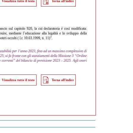
Visualizza tutto il testo
Torna all'indice
ancio sul capitolo 920, la cui declaratoria è così modificata:
buire, mediante l’educazione alla legalità e lo sviluppo della
oteri occulti ( l.r. 10.03.1999, n. 11)”.
e di stabilità per l’anno 2023, fino ad un massimo complessivo di
5, si fa fronte con gli stanziamenti della Missione 3 “Ordine
correnti” del bilancio di previsione 2023 – 2025. Agli oneri
Visualizza tutto il testo
Torna all'indice