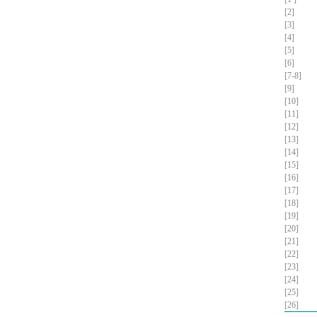
[2]
[3]
[4]
[5]
[6]
[7-8]
[9]
[10]
[11]
[12]
[13]
[14]
[15]
[16]
[17]
[18]
[19]
[20]
[21]
[22]
[23]
[24]
[25]
[26]